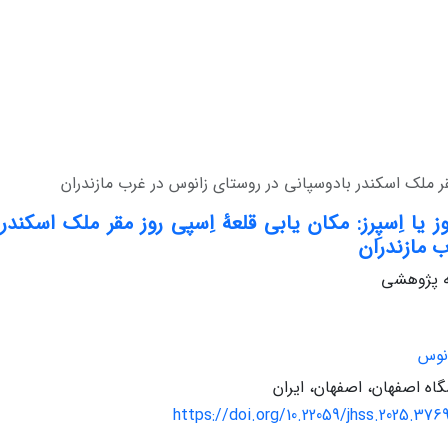
ز مقر ملک اسکندر بادوسپانی در روستای زانوس در غرب مازندران
وز یا اِسپِرز: مکان یابی قلعۀ اِسپی روز مقر ملک اسکند
 مازندران
له پژوهشی
نوس
گاه اصفهان، اصفهان، ایران
https://doi.org/10.22059/jhss.2025.376