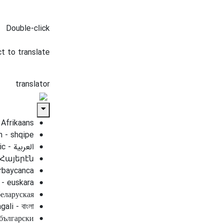
Double-click
t to translate
translator
Afrikaans
n - shqipe
- Հայերէն
ərbaycanca
- euskara
беларуская
ali - বাংলা
 български