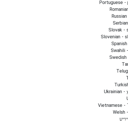
Portuguese - 
Romanian
Russian
Serbian
Slovak - 
Slovenian - s
Spanish
Swahili 
Swedish 
Tam
Telug
Turkis
Ukrainian - 
Vietnamese - 
Welsh 