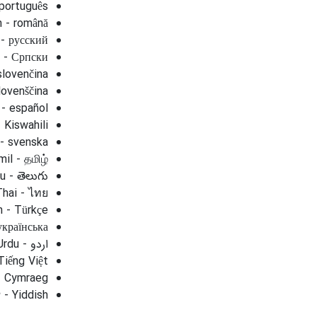
português
 - română
 - русский
 - Српски
slovenčina
lovenščina
 - español
- Kiswahili
- svenska
il - தமிழ்
u - తెలుగు
Thai - ไทย
h - Türkçe
українська
Tiếng Việt
- Cymraeg
Yiddish - יידיש