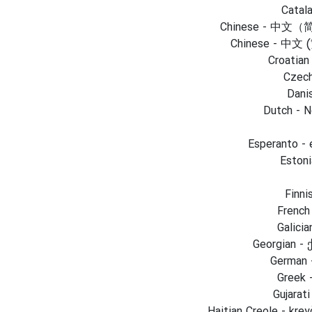
Catala
Chinese - 中
Chinese - 中文
Croatian 
Czech
Dani
Dutch - N
Esperanto - 
Estoni
Finni
French 
Galicia
Georgian -
German 
Greek 
Gujarati
Haitian Creole - krey