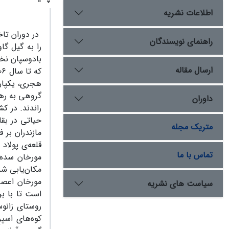
اطلاعات نشریه
راهنمای نویسندگان
ارسال مقاله
هجری، یکپارچ
گروهی به رهب
داوران
راندند. در ک
حیاتی در بقا
متریک مجله
مازندران بر 
قلعه‌ی پولاد 
تماس با ما
مورخان سده‌ه
مکان‌یابی شده
مورخان اعصار
سیاست های نشریه
است تا با بر
روستای زانوس
کوه‌های اسپر