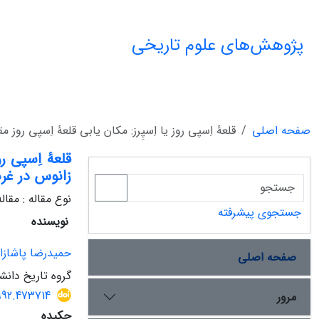
پژوهش‌های علوم تاریخی
صفحه اصلی
قلعۀ اِسپی روز یا اِسپِرز: مکان یابی قلعۀ اِسپی رو
قلعۀ اِسپی ر
زانوس در غرب
نوع مقاله : مقا
جستجوی پیشرفته
نویسنده
حمیدرضا پاشازا
صفحه اصلی
گروه تاریخ دانش
992.473714
مرور
چکیده