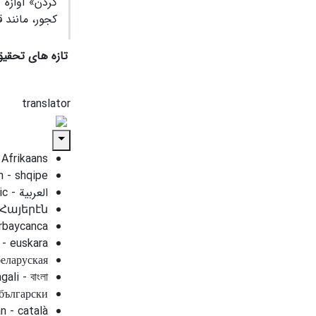
گردن» آوازه 
کجور، مانند 
تازه های تحقیق
translator
Afrikaans
n - shqipe
- Հայերէն
ərbaycanca
- euskara
беларуская
ali - বাংলা
 български
n - català