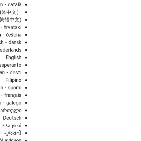
n - català
文（简体中文）
 (繁體中文)
- hrvatski
 - čeština
sh - dansk
ederlands
English
esperanto
an - eesti
Filipino
sh - suomi
- français
n - galego
 ქართული
- Deutsch
- Ελληνικά
 - ગુજરાતી
òl ayisyen