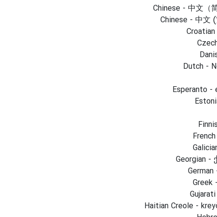
Chinese - 中
Chinese - 中文
Croatian 
Czech
Dani
Dutch - N
Esperanto - 
Estoni
Finni
French 
Galicia
Georgian -
German 
Greek 
Gujarati
Haitian Creole - krey