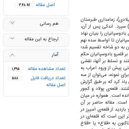
اصل مقاله
3.48 M
 تاخت و تاز اعراب به خاک ایران، یزدگرد سوم (حکومت حدود ۶۳۲-۶۵۱ میلادی)، زمامداری طبرستان
هم رسانی
ده شاهنشاه ساسانی، جاماسپ (حکومت حدود ۴۹۶ میلادی) سپرد. اندکی پس از آن،
شودن رویان، دودمان بادوسپانیان را بنیان نهاد
ارجاع به این مقاله
دوسپانیان تا اواسط سده نهم
ن به دو شاخه تقسیم شد؛
ر قلمرو بادوسپانیان حکم
آمار
تند و تسلط بر آنها، نقشی
تی پیش از ورود اعراب به
تعداد مشاهده مقاله
1,495
رای نمونه، می‌توان از سه
تعداد دریافت فایل
588
ن یاد کرد که بر طبق گزارش
اصل مقاله
ند. قلعه‌ی پولاد و کجور
مانده است. همواره در میان
ه است. مقاله حاضر بر آن
دید از قلعه‌ی اسپرِز در
ر این است که قلعه‌ای در
اکنون به «قلاع» یا «قلاع