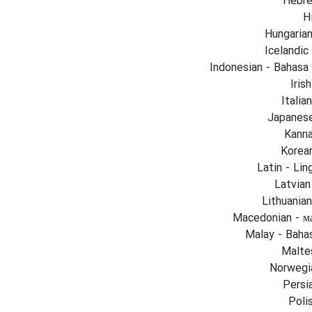
Hi
Hungarian
Icelandic 
Indonesian - Bahasa
Iris
Italian
Japane
Kanna
Kore
Latin - Lin
Latvian
Lithuanian
Macedonian - м
Malay - Baha
Malte
Norwegia
Polis