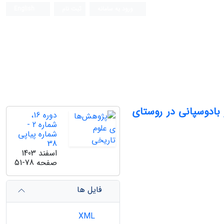
ورود به سامانه
ثبت نام
English
ر بادوسپانی در روستای
دوره 16،
شماره 2 -
شماره پیاپی
38
اسفند 1403
صفحه
51-78
فایل ها
XML