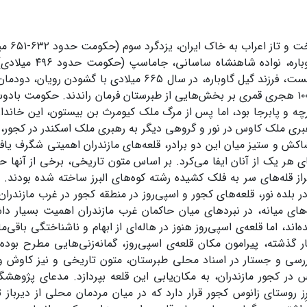
در دوران
را به گیل گاوباره، نوا
بادوسپان نخست، فرزند گیل گاوباره، در سال ۶۶۵ میلادی با گ
که تا سال ۱۰۰۶ هجری قمری بر بخش‌هایی از طبرستان فرمان راندند. حکومت با
ه و پابرجا بود، اما پس از مرگ ملک کیومرث بن بیستون، این خاندا
ری ملک کاوس در نور و گروهی دیگر به رهبری ملک اسکندر در کجور، ب
شاکش و ستیز میان این دو برادر، قلعه‌های مازندران اهمیتی شگرف یاف
ی هر یک از آنان ایفا می‌کرد. بر اساس متون تاریخی، برخی از آنها ح
فراز قله‌های سر به فلک کشیده رشته کوه‌های البرز ساخته شده بودند. ب
در بلده نور، قلعه‌های کجور و اسپی‌روز در منطقه کجور در غرب مازندرا
ای میانه، در نبردهای میان حاکمان غرب مازندران اهمیت بسیار داشت
‌اند، اما قلعه‌ی اسپی‌روز هنوز در هاله‌ای از ابهام و ناشناختگی باقی‌
 گذشته، پیرامون مکان قلعه‌ی اسپی‌روز، گمانه‌زنی‌هایی مطرح بود
رسی و جستار در اسناد محلی طبرستان، متون تاریخی و نیز کاوش و باز
 در کجور مازندران، به مکان‌یابی این قلعه بپردازد. مدعای پژوهشگ
ِز روستای زانوس کجور قرار دارد که در میان مردمان محلی از دیرباز ت