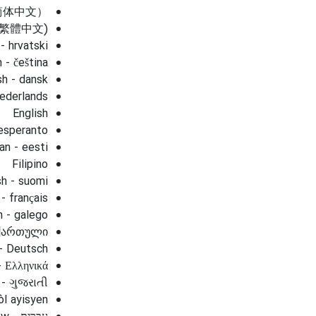
文（简体中文）
 (繁體中文)
- hrvatski
 - čeština
sh - dansk
ederlands
English
esperanto
an - eesti
Filipino
sh - suomi
- français
n - galego
 ქართული
- Deutsch
- Ελληνικά
 - ગુજરાતી
òl ayisyen