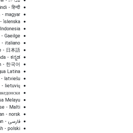
ndi - हिन्दी
 - magyar
- íslenska
 Indonesia
h - Gaeilge
 - italiano
se - 日本語
da - ಕನ್ನಡ
an - 한국어
gua Latina
 - latviešu
 - lietuvių
акедонски
sa Melayu
se - Malti
n - norsk
h - polski