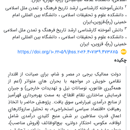
2
دانش‌آموخته کارشناسی ارشد تاریخ فرهنگ و تمدن ملل اسلامی
، دانشکده علوم و تحقیقات اسلامی ، دانشگاه بین المللی امام
خمینی (ره)،قزوین،ایران
3
دانش آموخته کارشناسی ارشد تاریخ فرهنگ و تمدن ملل اسلامی
، دانشکده علوم و تحقیقات اسلامی ، دانشگاه بین المللی امام
خمینی (ره)، قزوین، ایران
https://doi.org/10.22059/jhss.2026.407139.473875
چکیده
دولتِ ممالیکِ برجی در مصر و شام، برای صیانت از اقتدارِ
نظامیِ خویش در مواجهه با بحران‌ هایِ متواتر (اعم از
همه‌گیریِ طاعون، نوساناتِ نیل و تهدیداتِ خارجی) و جبرانِ
فرسایشِ ساختاریِ نظامِ اقطاع، به سمتِ بهره‌برداریِ قهرآمیز
از منابعِ درآمدیِ غیرارضی سوق یافت. پژوهشِ حاضر با اتخاذِ
رهیافتِ «اقتصاد سیاسیِ استخراجی»، به تحلیلِ سازوکارهایِ
اعمالِ قدرتِ سلاطین بر شش منبعِ کلیدیِ درآمدی شامل
اوقاف، مکوس، احتکارِ دولتی، بیع‌الوظائف (فروش مناصب)،
دیوانِ مفرد و ضرابخانه می‌ پردازد. پرسشِ بنیادینِ تحقیق بر