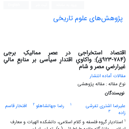
ورود به سامانه
ثبت نام
English
پژوهش‌های علوم تاریخی
اقتصاد استخراجی در عصرِ ممالیکِ برجی
(۷۸۴-۹۲۳ق): واکاویِ اقتدارِ سیاسی بر منابعِ مالیِ
غیرارضیِ مصر و شام
مقالات آماده انتشار
نوع مقاله : مقاله پژوهشی
نویسندگان
2
1
علیرضا اشتری تفرشی
رضا جهانشاهلو
افتخار قاسم
3
زاده
1
استادیار گروه فلسفه و کلام اسلامی، دانشکده الهیات و معارف
اسلامی، دانشگاه علامه طباطبائی (ره)، تهران، ایران.