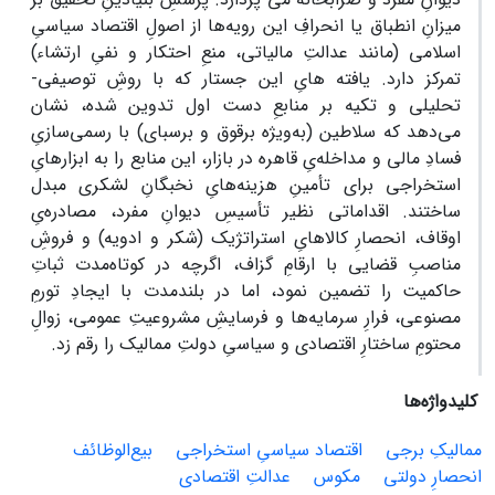
میزانِ انطباق یا انحرافِ این رویه‌ها از اصولِ اقتصاد سیاسیِ
اسلامی (مانند عدالتِ مالیاتی، منعِ احتکار و نفیِ ارتشاء)
تمرکز دارد. یافته‌ هایِ این جستار که با روشِ توصیفی-
تحلیلی و تکیه بر منابعِ دست‌ اول تدوین شده، نشان
می‌دهد که سلاطین (به‌ویژه برقوق و برسبای) با رسمی‌سازیِ
فسادِ مالی و مداخله‌یِ قاهره در بازار، این منابع را به ابزارهایِ
استخراجی برای تأمینِ هزینه‌هایِ نخبگانِ لشکری مبدل
ساختند. اقداماتی نظیر تأسیسِ دیوانِ مفرد، مصادره‌یِ
اوقاف، انحصارِ کالاهایِ استراتژیک (شکر و ادویه) و فروشِ
مناصبِ قضایی با ارقامِ گزاف، اگرچه در کوتاه‌مدت ثباتِ
حاکمیت را تضمین نمود، اما در بلندمدت با ایجادِ تورمِ
مصنوعی، فرارِ سرمایه‌ها و فرسایشِ مشروعیتِ عمومی، زوالِ
محتومِ ساختارِ اقتصادی و سیاسیِ دولتِ ممالیک را رقم زد.
کلیدواژه‌ها
ممالیکِ برجی
اقتصاد سیاسیِ استخراجی
بیع‌الوظائف
انحصارِ دولتی
مکوس
عدالتِ اقتصادی