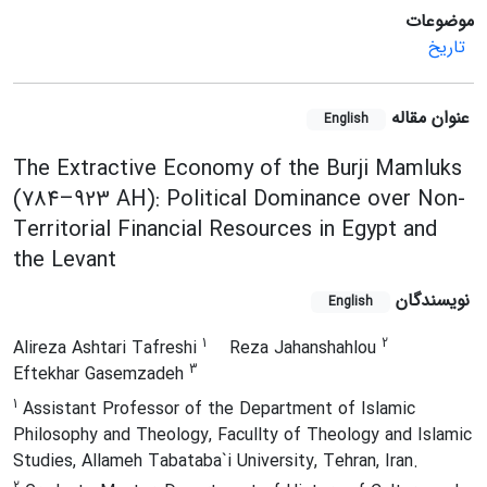
موضوعات
تاریخ
عنوان مقاله
English
The Extractive Economy of the Burji Mamluks
(784–923 AH): Political Dominance over Non-
Territorial Financial Resources in Egypt and
the Levant
نویسندگان
English
1
2
Alireza Ashtari Tafreshi
Reza Jahanshahlou
3
Eftekhar Gasemzadeh
1
Assistant Professor of the Department of Islamic
Philosophy and Theology, Facullty of Theology and Islamic
Studies, Allameh Tabataba`i University, Tehran, Iran.
2