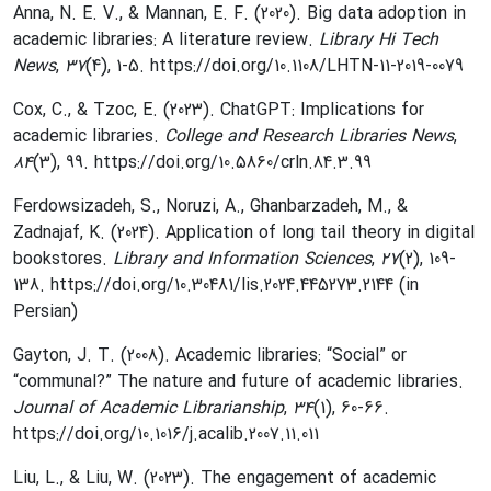
Anna, N. E. V., & Mannan, E. F. (2020). Big data adoption in
academic libraries: A literature review.
Library Hi Tech
News
,
37
(4), 1-5. https://doi.org/10.1108/LHTN-11-2019-0079
Cox, C., & Tzoc, E. (2023). ChatGPT: Implications for
academic libraries.
College and Research Libraries News
,
84
(3), 99. https://doi.org/10.5860/crln.84.3.99
Ferdowsizadeh, S., Noruzi, A., Ghanbarzadeh, M., &
Zadnajaf, K. (2024). Application of long tail theory in digital
bookstores.
Library and Information Sciences
,
27
(2), 109-
138. https://doi.org/10.30481/lis.2024.445273.2144 (in
Persian)
Gayton, J. T. (2008). Academic libraries: “Social” or
“communal?” The nature and future of academic libraries.
Journal of Academic Librarianship
,
34
(1), 60-66.
https://doi.org/10.1016/j.acalib.2007.11.011
Liu, L., & Liu, W. (2023). The engagement of academic