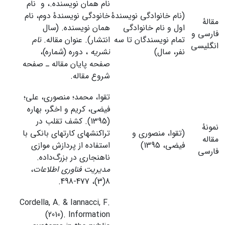
نام همان نویسنده.، و نام
(نام خانوادگی نویسندۀ
خانودگی نویسندۀ دوم، نام
مقالۀ
اول و نام خانوادگی
همان نویسنده. (سال
فارسی و
تمام نویسندگان تا سه
انتشار). عنوان مقاله.
نام
انگلیسی
نفر، سال)
نشریه
، دوره (شماره)،
صفحه پایان مقاله ـ صفحه
شروع مقاله.
تقوا، محمد؛ منصوری، علی؛
فیضی، کریم و اخگر، بهاره
(1395). کشف تقلب در
نمونۀ
(تقوا، منصوری و
تراکنش‏های کارت‏های بانکی با
مقاله
فیضی، 1395)
استفاده از پردازش موازی
فارسی
ناهنجاری در بزرگ‌داده.
مدیریت فناوری اطلاعات
،
8(3)، 477-498.
Cordella, A. & Iannacci, F.
(2010). Information