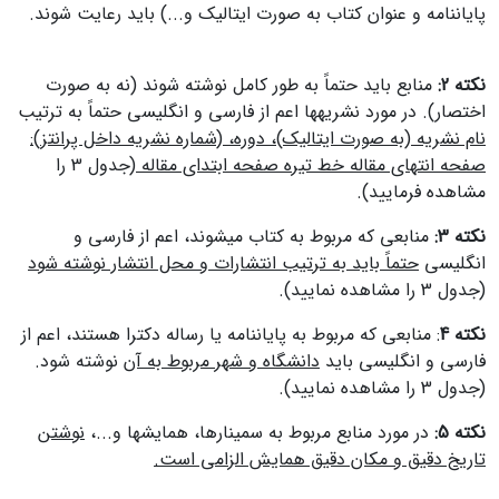
پایان‎نامه و عنوان کتاب به صورت ایتالیک و...) باید رعایت شوند.
نکته 2:
منابع باید حتماً به طور کامل نوشته شوند (نه به صورت
اختصار).
در مورد نشریه‎ها اعم از فارسی و انگلیسی حتماً به ترتیب
نام نشریه (به صورت ایتالیک)، دوره، (شماره نشریه داخل پرانتز):
صفحه انتهای مقاله خط تیره صفحه ابتدای مقاله
(جدول 3 را
مشاهده فرمایید).
نکته 3:
منابعی که مربوط به کتاب می‎شوند، اعم از فارسی و
انگلیسی
حتماً باید به ترتیب انتشارات و محل انتشار نوشته شود
(جدول 3 را مشاهده نمایید).
نکته 4
: منابعی که مربوط به پایان‎نامه یا رساله دکترا هستند، اعم از
فارسی و انگلیسی باید
دانشگاه و شهر مربوط به آن
نوشته شود.
(جدول 3 را مشاهده نمایید).
نکته 5:
در مورد منابع مربوط به سمینار‎ها، همایش‎ها و...،
نوشتن
تاریخ دقیق و مکان دقیق همایش الزامی است.