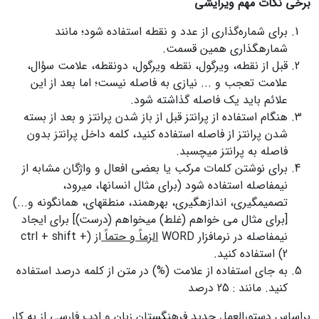
برخی نکات مهم ویرایشی
برای شماره‌گذاری از عدد و نقطه استفاده شود؛ مانند
شماره‏گذاری همین قسمت.
قبل از نقطه، ویرگول، نقطه ویرگول، دونقطه، علامت سؤال،
علامت تعجب و ... نیازی به فاصله نیست؛ اما بعد از این
علائم باید یک فاصله گذاشته شود.
هنگام استفاده از پرانتز قبل از باز شدن پرانتز و بعد از بسته
شدن پرانتز از فاصله استفاده کنید، کلمه داخل پرانتز بدون
فاصله به پرانتز می‎چسبد.
برای نوشتن کلمات مرکب یا بعضی افعال و واژگان مشابه از
نیم‏فاصله استفاده شود (برای مثال انسان‎ها، می‎رود،
تصمیم‎گیری، اندازه‎گیری، بهره‎مند، منطقه‎ای، همان‎گونه و...)
[برای مثال می خواهم (غلط) می‎خواهم (درست)] برای ایجاد
نیم­فاصله در نرم‏افزار WORD
الزماً و حتماً
از (ctrl + shift +
2) استفاده کنید.
به جای استفاده از علامت (%) در متن از کلمه درصد استفاده
کنید. مانند : 25‎ درصد
براساس دستورالعمل جدید فرهنگستان زبان و ادب فارسی از به کار