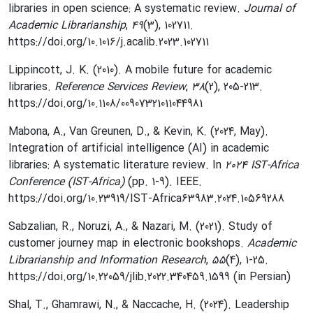
libraries in open science: A systematic review.
Journal of
Academic Librarianship
,
49
(3), 102711.
https://doi.org/10.1016/j.acalib.2023.102711
Lippincott, J. K. (2010). A mobile future for academic
libraries.
Reference Services Review
,
38
(2), 205-213.
https://doi.org/10.1108/00907321011044981
Mabona, A., Van Greunen, D., & Kevin, K. (2024, May).
Integration of artificial intelligence (AI) in academic
libraries: A systematic literature review. In
2024 IST-Africa
Conference (IST-Africa)
(pp. 1-9). IEEE.
https://doi.org/10.23919/IST-Africa63983.2024.10569288
Sabzalian, R., Noruzi, A., & Nazari, M. (2021). Study of
customer journey map in electronic bookshops.
Academic
Librarianship and Information Research
,
55
(4), 1-25.
https://doi.org/10.22059/jlib.2022.340459.1599 (in Persian)
Shal, T., Ghamrawi, N., & Naccache, H. (2024). Leadership