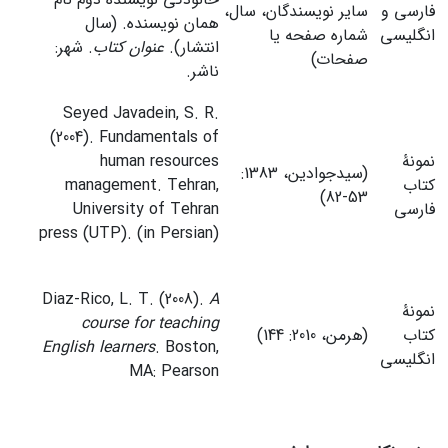
فارسی و
سایر نویسندگان، سال،
همان نویسنده. (سال
انگلیسی
شماره صفحه یا
انتشار).
عنوان کتاب
. شهر:
صفحات)
ناشر.
Seyed Javadein, S. R.
(2004). Fundamentals of
نمونۀ
human resources
(سیدجوادین، 1383:
کتاب
management. Tehran,
53-82)
فارسی
University of Tehran
press (UTP). (in Persian)
Diaz-Rico, L. T. (2008).
A
نمونۀ
course for teaching
کتاب
(هرمن، 2010: 144)
English learners
. Boston,
انگلیسی
MA: Pearson