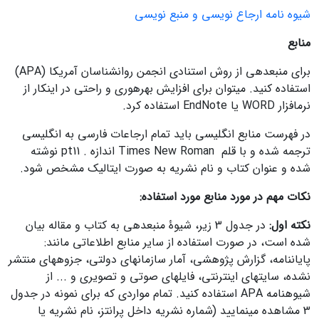
شیوه نامه ارجاع نویسی و منبع نویسی
منابع
برای منبع‎دهی از روش استنادی انجمن روانشناسان آمریکا (APA)
استفاده کنید. می‎توان برای افزایش بهره‎وری و راحتی در این‎کار از
نرم­افزار WORD یا EndNote استفاده کرد.
‎در فهرست منابع انگلیسی باید تمام ارجاعات فارسی به انگلیسی
ترجمه شده و با قلم Times New Roman اندازه . pt11 نوشته
شده و عنوان کتاب و نام نشریه به صورت ایتالیک مشخص شود.
نکات مهم در مورد منابع مورد استفاده:
نکته اول:
در جدول 3 زیر، شیوۀ منبع‎دهی به کتاب و مقاله بیان
شده است، در صورت استفاده از سایر منابع اطلاعاتی مانند:
پایان‎نامه، گزارش پژوهشی، آمار سازمان‎های دولتی، جزوه‎های منتشر
نشده، سایت‎های اینترنتی، فایل‎های صوتی و تصویری و ... از
شیوه‎نامه APA استفاده کنید. تمام مواردی که برای نمونه در جدول
3 مشاهده می‎نمایید (شماره نشریه داخل پرانتز، نام نشریه یا