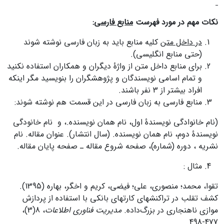
نکات مهم در مورد فهرست
منابع فارسی
:
در داخل متن
کلیه منابع باید به زبان فارسی نوشته شوند
(حتی منابع انگلیسی).
برای منابع داخل متن از واژۀ دیگران و همکاران استفاده نکنید
و تمام اسامی نویسندگان و پژوهشگران را بنویسید مگر اینکه
افراد بیشتر از 3 نفر باشند.
منابع فارسی به زبان فارسی در این قسمت هم نوشته شوند:
(نام خانوادگی نویسندۀ اول، نام همان نویسنده.، و نام خانودگی
نویسندۀ دوم، نام همان نویسنده. (سال انتشار). عنوان مقاله. نام
نشریه ، دوره (شماره)، صفحه شروع مقاله ـ صفحه پایان مقاله.
مثال :
تقوا، محمد؛ منصوری، علی؛ فیضی، کریم و اخگر، بهاره (1395).
کشف تقلب در تراکنش‏های کارت‏های بانکی با استفاده از پردازش
موازی ناهنجاری در بزرگ‌داده.
مدیریت فناوری اطلاعات
، 8(3)،
477-498.