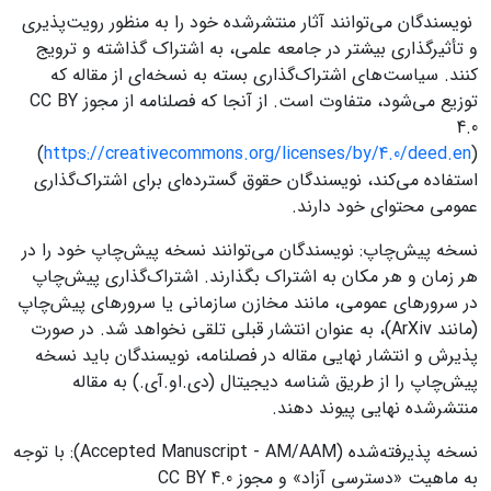
نویسندگان می‌توانند آثار منتشرشده خود را به منظور رویت‌پذیری
و تأثیرگذاری بیشتر در جامعه علمی، به اشتراک گذاشته و ترویج
کنند. سیاست‌های اشتراک‌گذاری بسته به نسخه‌ای از مقاله که
توزیع می‌شود، متفاوت است. از آنجا که فصلنامه از مجوز CC BY
4.0
(
https://creativecommons.org/licenses/by/4.0/deed.en
)
استفاده می‌کند، نویسندگان حقوق گسترده‌ای برای اشتراک‌گذاری
عمومی محتوای خود دارند.
نسخه پیش‌چاپ: نویسندگان می‌توانند نسخه پیش‌چاپ خود را در
هر زمان و هر مکان به اشتراک بگذارند. اشتراک‌گذاری پیش‌چاپ
در سرورهای عمومی، مانند مخازن سازمانی یا سرورهای پیش‌چاپ
(مانند ArXiv)، به عنوان انتشار قبلی تلقی نخواهد شد. در صورت
پذیرش و انتشار نهایی مقاله در فصلنامه، نویسندگان باید نسخه
پیش‌چاپ را از طریق شناسه دیجیتال (دی.او.آی.) به مقاله
منتشرشده نهایی پیوند دهند.
نسخه پذیرفته‌شده (Accepted Manuscript - AM/AAM): با توجه
به ماهیت «دسترسی آزاد» و مجوز CC BY 4.0