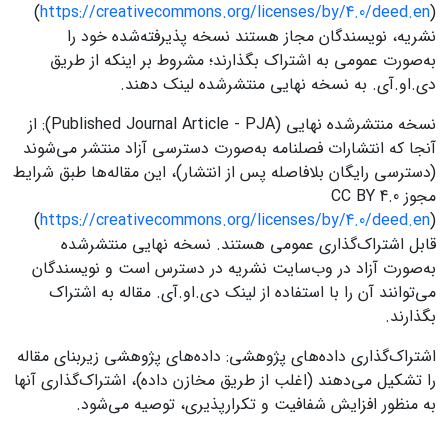
(
https://creativecommons.org/licenses/by/4.0/deed.en
)
نشریه، نویسندگان مجاز هستند نسخه پذیرفته‌شده خود را
به‌صورت عمومی به اشتراک بگذارند؛ مشروط بر اینکه از طریق
دی.او.آی. به نسخه نهایی منتشرشده لینک دهند.
نسخه منتشرشده نهایی (Published Journal Article - PJA): از
آنجا که انتشارات فصلنامه به‌صورت دسترسی آزاد منتشر می‌شوند
(دسترسی رایگان بلافاصله پس از انتشار)، این مقاله‌ها طبق شرایط
مجوز CC BY 4.0
(
https://creativecommons.org/licenses/by/4.0/deed.en
)
قابل اشتراک‌گذاری عمومی هستند. نسخه نهایی منتشرشده
به‌صورت آزاد در وب‌سایت نشریه در دسترس است و نویسندگان
می‌توانند آن را با استفاده از لینک دی.او.آی. مقاله به اشتراک
بگذارند.
اشتراک‌گذاری داده‌های پژوهشی: داده‌های پژوهشی زیربنای مقاله
را تشکیل می‌دهند (اغلب از طریق مخازن داده)، اشتراک‌گذاری آنها
به منظور افزایش شفافیت و تکرارپذیری، توصیه می‌شود.