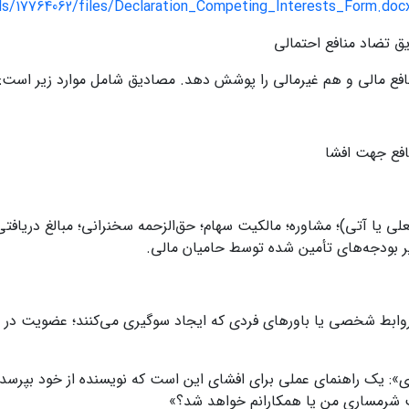
ds/17764062/files/Declaration_Competing_Interests_Form.do
ق تضاد منافع احتمالی
نافع مالی و هم غیرمالی را پوشش دهد. مصادیق شامل موارد زیر است:
نافع جهت افشا
علی یا آتی)؛ مشاوره؛ مالکیت سهام؛ حق‌الزحمه سخنرانی؛ مبالغ دریاف
 بودجه‌های تأمین شده توسط حامیان مالی.
 روابط شخصی یا باورهای فردی که ایجاد سوگیری می‌کنند؛ عضویت در 
: یک راهنمای عملی برای افشای این است که نویسنده از خود بپرسد: «آی
 شرمساری من یا همکارانم خواهد شد؟»