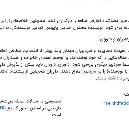
فرم امضاشده تعارض منافع را بارگذاری کنند. همچنین خلاصه‌ای از ا
قاله درج شود. نویسنده مسئول، ضامن پایبندی تمامی نویسندگان به 
بیران و داوران
 هیئت تحریریه و سردبیران مهمان باید پیش از انتصاب، تعارض احتمالی 
ید مقاله‌هایی را که خود نوشته‌اند، یا توسط اعضای خانواده و همکاران 
سط سردبیر دیگری بررسی شود. داوران: داوران باید پیش از پذیرش داور
نویسنده) را به سردبیر اطلاع دهند. داوران همچنین از پیشنهاد استناد 
وجود داشته باشد.
ات
دسترسی به مقالات مجله پژوهشه
44e0d1dfed
تاریخی بر اساس مجوز کامنز
( CC BY-NC)
است.