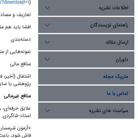
cx?download=1
(
اطلاعات نشریه
تعاریف و مصادی
راهنمای نویسندگان
افشا باید هم م
دسته‌بندی
ارسال مقاله
نمونه‌هایی از م
داوران
منافع مالی
اشتغال (اخیر، ف
متریک مجله
پژوهشی یا سایر
تماس با ما
منافع غیرمالی
علایق حرفه‌ای،
سیاست های نشریه
استاد-شاگردی.
«آزمون شرمساری»
فاش شود، باعث