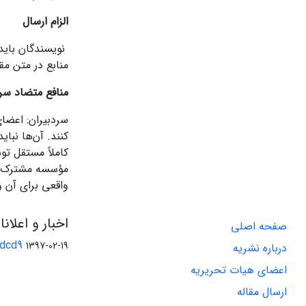
الزام ارسال
نویسندگان باید 
منابع در متن م
منافع متضاد سرد
سردبیران: اعضای
کنند. آن‌ها نبا
کاملاً مستقل تو
مؤسسه مشترک با 
واقعی برای آن 
اخبار و اعلان
صفحه اصلی
ddcd9
1397-02-19
درباره نشریه
اعضای هیات تحریریه
ارسال مقاله