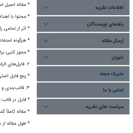
* مقاله اصیل 
اطلاعات نشریه
* محتوا با اهد
راهنمای نویسندگان
* اثر از تمامی
* هرگونه استفاد
ارسال مقاله
* مجوز کتبی برا
داوران
۲. فایل‌های الزامی
متریک مجله
* پنج فایل اصلی
۳. قالب‌بندی و محتوا
تماس با ما
* فایل در قالب قابل ویرایش (.doc/.docx
سیاست های نشریه
* مقاله کاملاً 
* طول مقاله از سقف مجاز (20