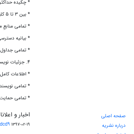
* چکیده حداکثر ۲۰۰ کلمه و فاقد منابع یا اختصارات غیر‌استاندارد 
* بین 3 تا 5 کلیدواژه ارائه شده است.
* تمامی منابعِ 
* بیانیه دسترس
* تمامی جداول، 
۴. جزئیات نویسندگان
* اطلاعات کامل
* تمامی نویسن
* تمامی حمایت‌ه
اخبار و اعلان
صفحه اصلی
ddcd9
1397-02-19
درباره نشریه