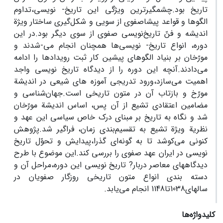
تاریخ بود.چشمگیرترین ویژگی این تاریخ- نویسی،تداوم
الگوها و قواعد پیشا‌صفوی از سویی و شکل‌گیری ساختار ویژة
اندیشه و فنّ تاریخ‌نویسی صفوی از سوی دیگر بود.در این
دوره، انواع تاریخ- نویسی‌ها همچنان انجام می-شدند و
مورّخان بر بنیاد الگوهای پیشین کار ثبت رویدادها را ادامه
می‌دادند.آنچه این دوره را از دیدگاه تاریخ نویسی واجد
اهمیت می‌سازد،ورود تدریجی آموزه های شیعی در اندیشة
مورّخ و بازتاب آن در متون تاریخی است.جهان‌شناسی و
مضامین اعتقادی تشیع از آن پس، اساس اندیشة مورّخان
شد و نگاه به تاریخ بر مبنای درک خاص سیاسی این عهد و
نظریة ویژة تشیع به تقسیم‌بندی زمان، فراگیر شد.پژوهش
کنونی می‌کوشد تا به گونه‌ای گذرا،پیدایش و تحوّل تاریخ
نویسی در ایران عهد صفوی را بررسی کند.این موضوع با طرح
دیدگاههای معاصر دربار? تاریخ نویسی این دوره،مراحل آن و
دسته بندی انواع متون تاریخی روزگار صفویان در
سالهای1038تا1148 انجام‌ می‌یابد.
کلیدواژه‌ها