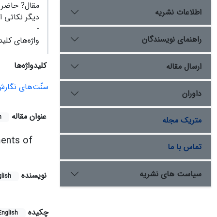
مقال? حاضر ا
اطلاعات نشریه
دیگر نکاتی ا
-
راهنمای نویسندگان
واژه‌های کلی
کلیدواژه‌ها
ارسال مقاله
سنّت‌های نگارش
داوران
عنوان مقاله
h
متریک مجله
ments of
تماس با ما
سیاست های نشریه
نویسنده
lish
چکیده
English