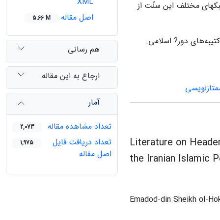
XML
بکهای مختلف این سنّت از
اصل مقاله
5.66 M
تیبه‌های دور? اسلامی.
هم رسانی
ارجاع به این مقاله
متازنویسی
آمار
تعداد مشاهده مقاله
2,073
Literature on Heade
تعداد دریافت فایل
1,975
اصل مقاله
the Iranian Islamic 
Emadod-din Sheikh ol-Ho