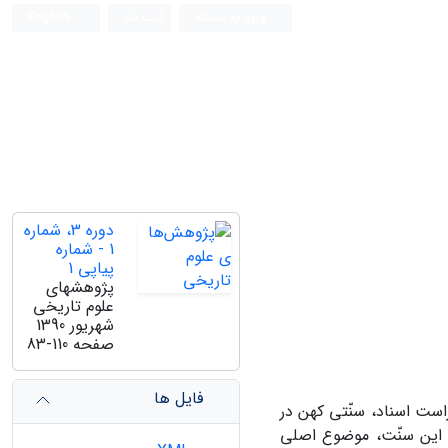
ورود به سامانه
ثبت نام
English
دوره 3، شماره
1 - شماره
پیاپی 1
پژوهشهای
علوم تاریخی
شهریور 1390
صفحه
83-110
فایل ها
ست اسناد، سنّتی کهن در
 این سنّت، موضوع اصلی