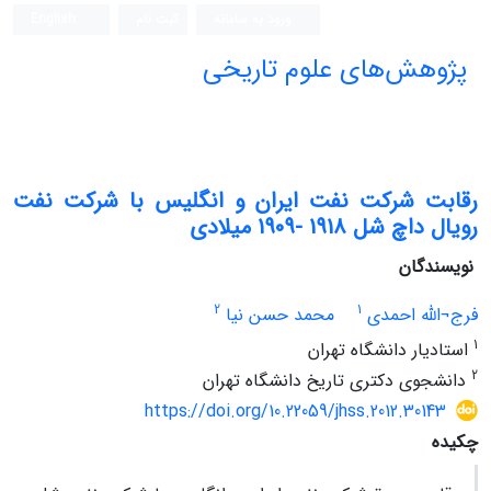
ورود به سامانه
ثبت نام
English
پژوهش‌های علوم تاریخی
رقابت شرکت نفت ایران و انگلیس با شرکت نفت
رویال داچ شل 1918 -1909 میلادی
نویسندگان
2
1
فرج¬الله احمدی
محمد حسن نیا
1
استادیار دانشگاه تهران
2
دانشجوی دکتری تاریخ دانشگاه تهران
https://doi.org/10.22059/jhss.2012.30143
چکیده