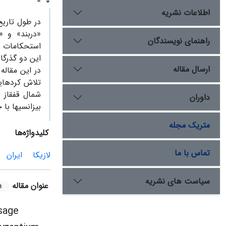
اطلاعات نشریه
در طول تاریخ 
«دربند» و «
راهنمای نویسندگان
استحکامات نی
این دو گذرگا
ارسال مقاله
در این مقاله
شمال قفقاز ب
داوران
بیزانسی­ها ب
متریک مجله
کلیدواژه‌ها
تماس با ما
لازیکا
ایران
سیاست های نشریه
عنوان مقاله
h
sage