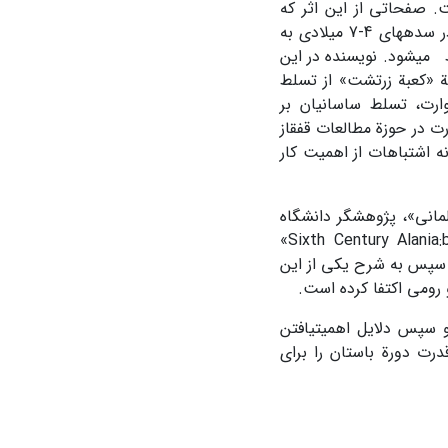
شناس شهیر آلمانی، یوزف مارکوارت (Joseph Marquart)، است. صفحاتی از این اثر که
ترجمة مناسبی نیز ندارد، به تشریح شکایت هیئت­های نمایندگی ایران از بیزانسی­ها در سده­های 4-7 میلادی به
ط می­شود. نویسنده در این
بة «کعبة زرتشت» از تسلط
یاد می‌کند (Back, pp.­286-287,426)؛ ولی مارکوارت، تسلط ساسانیان بر
رت در حوزة مطالعات قفقاز
ر در سال 1901 منتشر شد) و این‌گونه اشتباهات از اهمیت کار
مانی»، پژوهشگر دانشگاه
بارسلونا، باعنوان «­Sixth Century Alania:between­Byzantium, Sasanian Iran and the Turkic World­»
و سپس به شرح یکی از این
و رومی اکتفا کرده است.
 و سپس دلایل اهمیت­یافتن
درت دورة باستان را برای