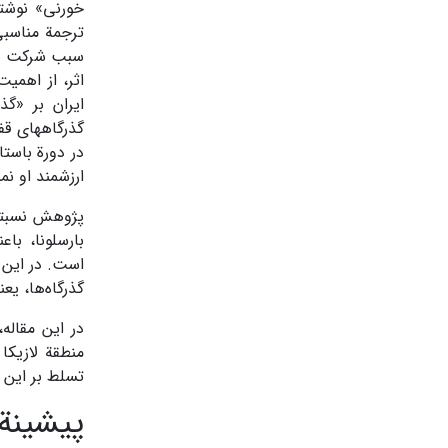
سبب شرکت­ نکر
اثر، از اهمی
گذرگاه­های قف
ارزشمند او نمی
پژوهش نسبتاً
است. در این 
گذرگاه‌ها، یع
در این مقاله،
منطقة لازیکا
تسلط بر این م
پیشینة 