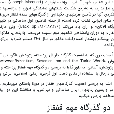
خورنی» نوشتة ایران­
دن آنها در تأمین هزینه­های نگهداری از گذرگاه­های عمدة قفقاز مربو
ت منابع ایرانی غفلت کرده است؛ از جمله شاهپور اول ساسانی در کتی
ایران بر «گذرگاه آلانان» و اران 
قاز را به دوران پادشاهی شاهپور دوم نسبت می‌دهد. بااین­حال، مارکوا
در دورة باستان پیشگام به­شمار آمده (کتاب مذکو
­کاهد.
 جدیدتری که به اهمیت گذرگاه داریال پرداخته، پژوهش «اگوستی آل
پژوهش، آلمانی، به طور گذرا به بررسی دو گذرگاه مهم قفقاز پرداخته 
نی داریال با استفاده از منابع دست اول گرجی، ارمنی، اسلامی، ایرانی 
 ابتدا به بررسی اهمیت گذرگاه­های قفقاز در دورة باستان می­پردازیم
 در واپسین رقابت­های ایران ساسانی و بیزانس، و مناقشة این دو ابرق
نطقه، بررسی می­کنیم.
دو گذرگاه مهم قفقاز