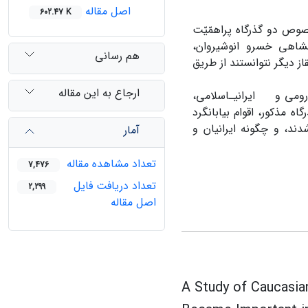
اصل مقاله
602.47 K
­خصوص دو گذرگاه پراهمّیّت
نشاهی خسرو انوشیروان،
هم رسانی
ز دیگر نتوانستند از طریق
ارجاع به این مقاله
ی، رومی و ایرانیـاسلامی،
وذناپذیری دو گذرگاه مذکور، اقوام بیابان­گرد
دند، و چگونه ایرانیان و
آمار
تعداد مشاهده مقاله
7,476
تعداد دریافت فایل
2,299
اصل مقاله
A Study of Caucasia