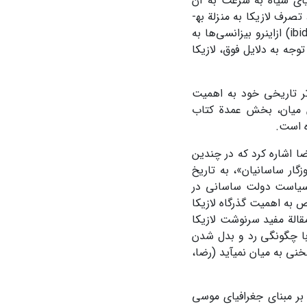
دریای سیاه به سرعت به آن
دست­ پیدا کنند و گرجستان را که تحت تسلط ایرانی‌ها بود، تهدید کنند. در مقابل، تصرف لازیکا به منزلة به­
دست­آوردن کلید فتح کنستانتینپول برای ایرانی‌ها از طریق دریای سیاه بود (ibid,p. 395) از­این­رو بیزانسی‌ها به
وجه به دلایل فوق، لازیکا
 دیگر بیزانسی نظیر آگاثیاس (Agathias­) نیز در اثر تاریخی خود به اهمیت
ین میان، بخش عمدة کتاب
ه است.
رضا اشاره کرد که در چندین
زگار ساسانیان»، به تاریخ
به سیاست دولت ساسانی در
ص به اهمیت گذرگاه لازیکا
قالة مفید سرنوشت لازیکا
 با چگونگی رد و بدل شدن
نی به میان نمی­آید (رضا،
ر بر مبنای جغرافیای موسی