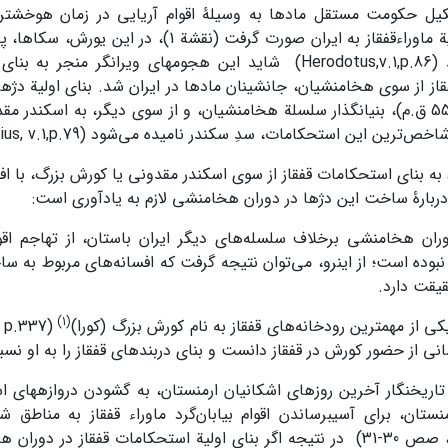
هجوم از ناحیة ماوراءقفقاز به ایران صورت گرفت (نقشة
تسخیر کردند (Herodotus,v.1,p.86) شاید این هجوم­های ویران­گر م
قاز از سوی هخامنشیان، جانشینان مادها در ایران شد. بنای اولیة دژه
خص‌ترین این استحکامات، سدِ سکندر نامیده می‌شود (Procopius, v.1,p.79).
به بنای استحکامات قفقاز از سوی اسکندر مقدونی یا کورش بزرگ، با اف
دربارۀ ساخت این دژها در دوران هخامنشی لازم به یادآوری است:
وران هخامنشی برخلاف سلسله‌های دیگر ایران باستان، از تهاجم اقوا
بوده است؛ از این­رو، می‌توان نتیجه گرفت که افسانه‌های مربوط به س
قت دارد.
(1)
انی از حضور کورش در قفقاز دانست و بنای دربندهای قفقاز را به او نسب
تاریخ­نگار آخرین روزهای اشکانیان ارمنستان، به گشودن دروازه­های ا
ستان، برای آسیب­رساندن اقوام بیابان‌گرد ماوراء قفقاز به مناطق شم
(آگاتانگغوس، صص 30-31) در نتیجه اگر بنای اولیة استحکامات قفقاز در