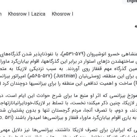
Engli
um
Khosrow I Lazica
Khosrow I
ه
در دوران شاهنشاهی خسرو انوشیروان (579-531م)، با نفوذناپ
ین گذرگاه مهم قفقاز روی آوردند. به سبب نزدیکی لازیکا به مت
استراتژیک آن برای این منطقه، ژوستی‌نیان (
ورّخ بیزانسی که اثر او منبع ما برای شرح حوادث این ایام است، دو د
لازیکا، چنین ذکر می­کند؛ نخست، با تسلط بر لازیکا،خودِایرانیانازتهاجماق
، و دوم، با تصرف آنجا، مردم گرجستان تنها و بدون پشتیبان شد
یاری اقوام بیابان‌گرد ماوراء قفقاز و بیزانسی‌ها امیدوار باشند (ibid,p. 521)
لی که ایرانیان برای تصرف لازیکا داشتند، بیزانسی‌ها نیز دلایل مهمی