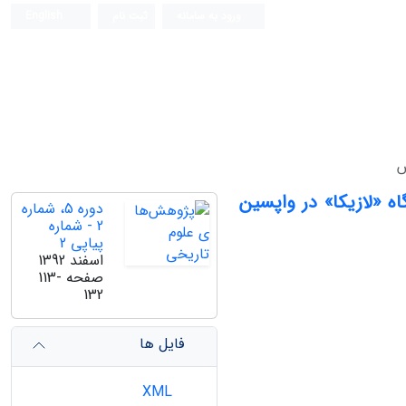
ورود به سامانه
ثبت نام
English
س
ه «‌لازیکا» در واپسین
دوره 5، شماره
2 - شماره
پیاپی 2
اسفند 1392
صفحه
113-
132
فایل ها
XML