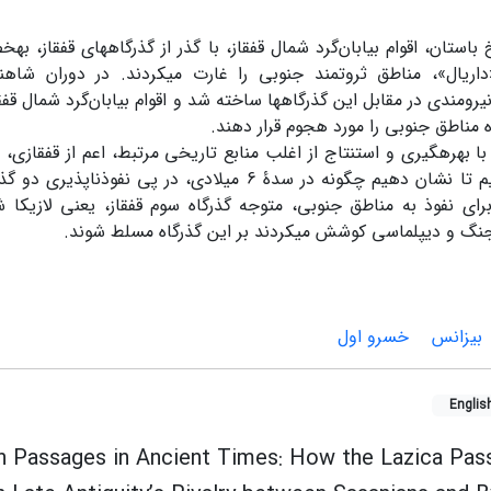
باستان، اقوام بیابان‌گرد شمال قفقاز، با گذر از گذرگاه­های قفقاز، به
داریال»، مناطق ثروتمند جنوبی را غارت می­کردند. در دوران شاه
رومندی در مقابل این گذرگاه­ها ساخته شد و اقوام بیابان‌گرد شمال قفقا
ه مناطق جنوبی را مورد هجوم قرار دهند.
 با بهره­گیری و استنتاج از اغلب منابع تاریخی مرتبط، اعم از قفقاز
تلاش کرده­ایم تا نشان دهیم چگونه در سدۀ 6 میلادی، در پی نف
رای نفوذ به مناطق جنوبی، متوجه گذرگاه سوم قفقاز، یعنی لازیکا ش
ا جنگ و دیپلماسی کوشش می­کردند بر این گذرگاه مسلط شوند.
بیزانس
خسرو اول
Englis
n Passages in Ancient Times: How the Lazica Pas