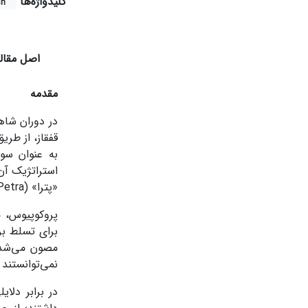
کلیدواژه‌ها
sh
اصل مقال
مقدمه
به عنوان سوم
«پترا» (Petra) ساخت و اهمیت تدافعی این منطقه را برای بیزانسی­ها دوچندان کرد (Procopius,v.1, p. 405)­.
پروکوپیوس، م
برای تسلط بر 
مصون می‌شدند
نمی‌توانستند به 
در برابر دلای