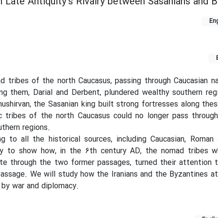
 Late Antiquity’s Rivalry between Sasanians and 
Eng
d tribes of the north Caucasus, passing through Caucasian na
g them, Darial and Derbent, plundered wealthy southern regi
ushirvan, the Sasanian king built strong fortresses along the
 tribes of the north Caucasus could no longer pass throug
thern regions.
ng to all the historical sources, including Caucasian, Roman 
try to show how, in the 6th century AD, the nomad tribes 
te through the two former passages, turned their attention 
passage. We will study how the Iranians and the Byzantines 
 by war and diplomacy.