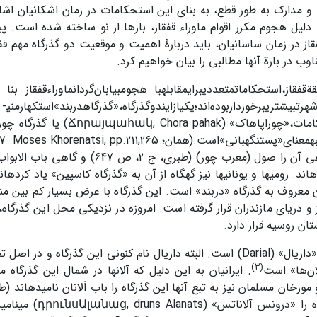
و مدارک به طور قطع، به بنای این استحکامات در زمان اشکانیان اشاره
 دلیل هجوم مکرر اقوام ماوراء قفقاز، بارها از نو ساخته شده است. 
اوب در بارة آنها مطالبی را بیان خواهیم کرد.
،استحکاماتمتعددیبرایمقابلهبا هجومبیابان‌گردانماوراءقفقاز بنا شده
شهرتبیشتریبرخورداربوده‌اند؛یکیازایندوگذرگاه،«گذرگاهدربند»استکهارمنی­
» (Ճորայպահակ, Chora pahak) یا گذرگاه چور
بانی»است.(همان؛ Elisaeus, pp.6,37,38,47 Moses Khorenatsi, pp.211,265;
ن معروف به گذرگاه «دربند» است. این گذرگاه با عرض بسیار کم بین منت
 و دریای مازندران قرار گرفته است. امروزه در نزدیکی محل این گذرگاه
ن روسیه قرار دارد.
گذرگاه دیگر، «داریال» (Darial) است. البته داریال نام کنونی این گذرگاه و 
(3)
ان‌ها» است
. ایرانیان به این دلیل ­که آلان­ها در شمال این گذرگاه م