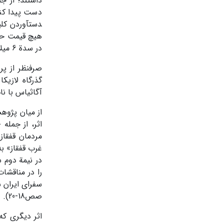
داشتند؛ از ج
هیچ قیمت حاضر
در سدة 6 میلادی به یکی از مهم­ترین موارد مناقشۀ ایران و بیزانس بدل شد.
گذرگاه لازیک
آگاثیاس با نا
از میان پژوهش
اثر، از جمله 
مردمان قفقاز
غرب قفقاز» به
در نیمة دوم 
را در مناقشا
سفرای ایران س
صص18-20).
اثر دیگری که