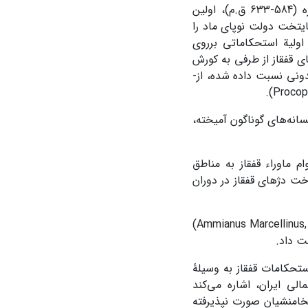
مقارن با تشکیل حکومت مستقل مادها به وسیلۀ اقوام آریایی در زمان هوخشتره (584-633 ق.م)، اولین
 1)، در این یورش، سکاها، پایتخت دولت نوپای ماد را
نجر به بنای اولیة استحکاماتی برروی
ای قفقاز از طرفی به کورش
بزرگ (529-559 ق.م)، بنیان­گذار سلسلة هخامنشیان، و از سوی دیگر، به اسکندر مقدونی نسبت داده شده، از­
سانه‌های گوناگون آمیخته،
م ماوراء قفقاز به مناطق
اخت دژهای قفقاز در دوران
(Ammianus Marcellinus, p.337)
ت داد.
ستحکامات قفقاز به وسیلۀ
الی ایران، اشاره می‌کند
 دوران هخامنشیان صورت نپذیرفته