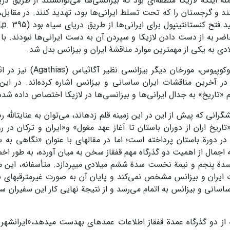
مله اینکه لازیکا منطقه‌ای بود که بیزانسی‌ها می‌توانستند از طریق 
 به از ­­دست ­­دادن لازیکا و سپردن آن به دست ایرانی‌ها نبودند. با ت
صرف­نظر از پروکوپیوس، مورخان
ا در آخرین مناقشات ایران ساسانی و بیزانس اشاره کرده‌اند. در ا
م «تاریخ» به جدال ایرانی‌ها و بیزانسی‌ها در لازیکا اختصاص داده شد
گرانی که پیش از این در این زمینه قلم زده­اند، می‌توان به عنایت­الله 
«تاریخ اران از دوران باستان تا آغاز عهد مغول» و«ایران و ترکان در رو
 در دورة باستان پرداخته است؛ اما در مقاله­ای با عنوان «نگاهی 
 اجمال از اهمیت دو گذرگاه مهم قفقاز سخن به میان آورده، به طور اخ
سدة پنجم و نیمة نخست سدة ششم میلادی می­پردازد. متأسفانه، این م
ت ایران و بیزانس مشخص نمی‌کند و پایان آن به صورت غیرمترقبه­ای
اسانی و بیزانس به اتمام می‌رسد و از نتیجة نهایی کار این سفیران سخ
 از دو گذرگاه عمدة قفقاز اطلاعات عمده­ای به­دست می­دهد،«­ایرانشه