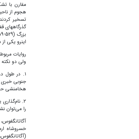
گذرگاه­های قف
این­رو یکی از شا
روایات مربوط 
ولی دو نکته 
١. در طول د
جنوبی خبری ن
هخامنشی حقی
٢. نام‌گذاری یکی از مهم­ترین رودخانه‌های قفقاز به نام کورش بزرگ (کورا)
را می‌توان نش
آگاتانگغوس، 
خسروشاه ارمن