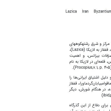
Lazica
Iran
Byzanti
ذیر شدن گذرگاه‌های مرکز و شرق رشته­کوه­های
قفقاز، از طریق ساخته­شدن دژهای استوار در برابر این گذرگاه­ها، اقوام بیابان‌گرد ماوراء قفقاز به لازیکا (Lazica)،
صرّفات بیزانس، و اهمیت
Justinian) (­565-527م) امپراتور بیزانس، قلعه‌ای در لازیکا به نام
لیل اشتیاق ایرانی‌ها را
وامبیابان‌گردماوراء قفقاز
ه، در هنگام شورش، دیگر
 برای دفاع از این گذرگاه