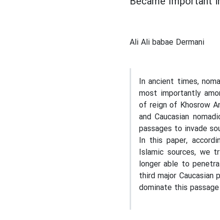
Became Important in
Ali Ali babae Dermani
In ancient times, noma
most importantly amon
of reign of Khosrow An
and Caucasian nomadic
passages to invade sou
In this paper, accordi
Islamic sources, we 
longer able to penetra
third major Caucasian 
dominate this passage