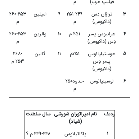
فیلیپ عرب)
م
3
تراژان دِس
251-249
9
امیلین
260-253
(داکیوس)
م
م
4
هرانیوس پسر
251 م
10
والرین
260-253
دِس (داکیوس)
م
5
هوستیلیانوس
251م
11
گالین
268-
پسر دِس
253 م
(داکیوس)
6
لوسینیانوس
حدود250
م
ردیف
نام امپراتوران شورشی
سال سلطنت
(شیاد)
1
پاکاتیانوس
249-248 م ؟