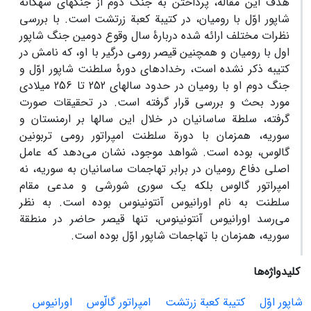
هدف این مقاله، پرداختن به جنگ دوم از جنگ­های سه­گانة
شاپور اوّل با رومیان، در کتیبة کعبة زرتشت است. با بررسی
نظرات مختلف ارائه شده دربارۀ سال وقوع دومین جنگ شاپور
اول با رومیان و همچنین قیصر رومی درگیر با او، که نامش در
کتیبه ذکر نشده است، رخدادهای دورۀ سلطنت شاپور اوّل و
جنگ دوم او با رومیان در حدود سال­های 252 تا 256 میلادی
مورد بحث و بررسی قرار گرفته است. در تحقیقات صورت
گرفته، سلطة ساسانیان در خلال این سال­ها بر ارمنستان و
سوریه، همزمان با دورة سلطنت امپراتور رومی تربونین
گالوس، بوده است. شواهد موجود، نشان‌ می‌دهد که عامل
اصلی دفاع رومیان در برابر تهاجمات ساسانیان به سوریه، نه
امپراتور گالوس بلکه یک سوری شورشی و مدعی مقام
سلطنت به نام اورانیوس آنتونینوس بوده است. به نظر
می‌رسد اورانیوس آنتونینوس، تنها قیصر حاضر در منطقة
سوریه، هم­زمان با تهاجمات شاپور اوّل بوده است.
کلیدواژه‌ها
شاپور اوّل
کتیبة کعبة زرتشت
امپراتور گالّوس
اورانیوس