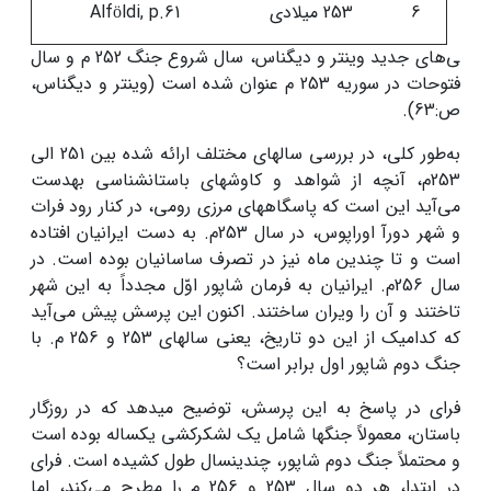
6
253 میلادی
Alföldi, p.61
ی‌های جدید وینتر و دیگناس، سال شروع جنگ 252 م و سال
فتوحات در سوریه 253 م عنوان شده است (وینتر و دیگناس،
ص:63).
به‌طور کلی، در بررسی سال­های مختلف ارائه شده بین 251 الی
253م، آنچه از شواهد و کاوش­های باستان­شناسی به­دست
می‌آید این است که پاسگاه­های مرزی رومی، در کنار رود فرات
و شهر دورآ اوراپوس، در سال 253م. به دست ایرانیان افتاده
است و تا چندین ماه نیز در تصرف ساسانیان بوده است. در
سال 256م. ایرانیان به فرمان شاپور اوّل مجدداً به این شهر
تاختند و آن را ویران ساختند. اکنون این پرسش پیش می‌آید
که کدامیک از این دو تاریخ، یعنی سال­های 253 و 256 م. با
جنگ دوم شاپور اول برابر است؟
فرای در پاسخ به این پرسش، توضیح می­دهد که در روزگار
باستان، معمولاً جنگ­ها شامل یک لشکرکشی یکساله بوده است
و محتملاً جنگ دوم شاپور، چندین­سال طول کشیده است. فرای
در ابتدا، هر دو سال 253 و 256 م را مطرح می‌کند، اما