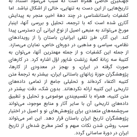
جهت­گیری خاصی همراه است که سبب می‌شود استناد به
تاریخ‌هایی از این دست به تنهایی، خالی از اشکال نباشد. اما
کشفیات باستان­شناسی در چند دهة اخیر، منجر به پیدایش
آثاری شده است که با ترجمه، تحلیل و بررسی آنها، این­بار
مورخ می‌تواند به منبعی اصیل از نوع ایرانی آن دسترسی پیدا
کند. این آثار، طرز تلقی ایرانیان باستان را از رویدادهای
نظامی، سیاسی و مذهبی در دوره‌ای خاص، نمایان می‌سازد.
از جمله این کشفیات و از جمله مهم­ترین آنها، می‌توان به
کتیبة سه زبانة کعبة زرتشتِ شاپور اوّل اشاره کرد. در کارهای
صورت گرفته در ایران، و به­جز در معدودی از کارها،
پژوهشگران حوزة زبان­های باستانی ایران، بیشتر به ترجمۀ متن
کتیبه اکتفاء کرده‌اند و تحلیلی جامع از تمامی داده‌های
تاریخی این کتیبه ارائه نکرده­اند. بدون شک، دقت بیشتر در
متن کتیبه، همراه با تقسیم‌بندی موضوعی و تحلیل و تطبیق
داده‌های تاریخی آن با سایر آثار و منابع موجود، می‌تواند
سرچشمه‌های متعددی برای پژوهش‌های نو و اصیل در اختیار
پژوهشگران تاریخ ایران باستان قرار دهد. این امر می‌تواند
سبب روشن شدن نکات مبهم و کمتر مطرح شده‌ای از تاریخ
ایران در دورة ساسانی گردد.