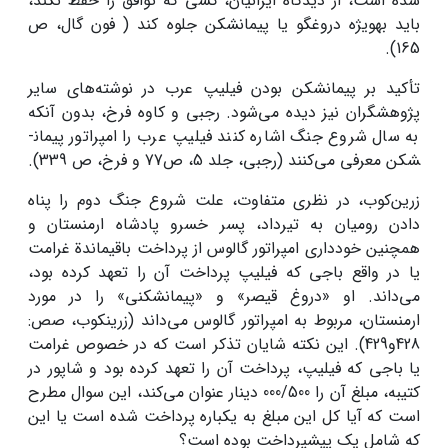
شده است، از دیدگاه ایرانیان، کسی که توافق را حفظ نکند،
باید به­ویژه دروغ­گو یا پیمان­شکن جلوه کند ( فون گال، ص
165).
تأکید بر پیمان­شکن بودن فیلیپ عرب در نوشته‌های سایر
پژوهشگران نیز دیده می‌شود. رجبی و کاوه فرخ، بدون آنکه
به سال شروع جنگ اشاره کنند فیلیپ عرب را امپراتور پیمان­
شکن معرفی می‌کنند (رجبی، جلد 5، ص77 و فرخ، ص 339).
زرین‌کوب، در نظری متفاوت، علت شروع جنگ دوم را پناه
دادن رومیان به تیرداد، پسر خسرو پادشاه ارمنستان و
همچنین خودداری امپراتور گالوس از پرداخت باقیماندة غرامت
یا در واقع باجی که فیلیپ پرداخت آن را تعهد کرده بود،
می‌داند. او «دروغ قیصر» و «پیمان­شکنی» را در مورد
ارمنستان، مربوط به امپراتور گالوس می‌داند (زرین­کوب، صص:
428و429). این نکته شایان تذکر است که در خصوص غرامت
یا باجی که فیلیپ، پرداخت آن را تعهد کرده بود و شاپور در
کتیبه، مبلغ آن­ را 000/500 دینار عنوان می‌کند، این سوال مطرح
است که آیا کل این مبلغ به یک­باره پرداخت شده است یا این
که شامل یک پیش­پرداخت بوده است؟