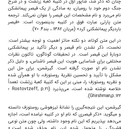
چنان که ذکر شد، شاپور اوّل در کتیبة کعبة زرتشت و در شرح
جنگ دوم خود با رومیان، به سادگی از یک قیصر پیمان­شکن
نام می‌برد و نام مشخصات این قیصر را عنوان نمی‌کند. ترجمه
متن پارتی عبارت فوق در کتیبه بدین­صورت است: «قیصر
باردیگر پیمان­شکنی کرد» (عریان 1382 ، بند4: 70).
در این متن کوتاه، دو نکته حائز اهمیت و توجه بیشتر است:
نخست، ذکر نشدن نام قیصر و دیگر تأکید بر پیمان­شکنی
دوبارۀ این قیصر است. در تحقیقات گوناگون، تاکنون نظرات
مختلفی برای شناسایی هویت این قیصر ناشناس، و دلیل ذکر
نشدن نام او صورت گرفته است. گیرشمن، برای حل این
مشکل با تأیید و تحسین نظریة روستوزف، با او هم­رأی شده
و نظریه روستوزف را، مبنی بر این که کتیبة کعبة زرتشت تعمداً
خلاصه نوشته شده است، می‌پذیرد (Rostovtzeff, p.21 ؛
Ghirshman,p.122).
گیرشمن، این نتیجه‌گیری را نشانۀ تیزهوشی روستوزف دانسته
و می­گوید: «ذکر قیصری که نام او در کتیبه نیامده است، اجازه
می‌دهد بپذیریم که این نام وجود داشته، ولی چون متن نوعی
فشردگی را متحمل شده این نام حذف شده است.»