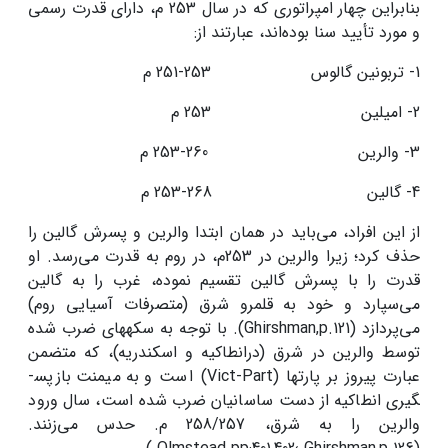
بنابراین چهار امپراتوری که در سال 253 م، دارای قدرت رسمی
و مورد تأیید سنا بوده‌اند، عبارتند از:
1- تربونین گالوس 253-251 م
2- امیلین 253 م
3- والرین 260-253 م
4- گالین 268-253 م
از این افراد، می‌باید در همان ابتدا والرین و پسرش گالین را
حذف کرد؛ زیرا والرین در 253م، در روم به قدرت می‌رسد. او
قدرت را با پسرش گالین تقسیم نموده، غرب را به گالین
می‌سپارد و خود به قلمرو شرق (متصرفات آسیایی روم)
می‌پردازد (Ghirshman,p.121). با توجه به سکه­های ضرب شده
توسط والرین در شرق (درانطاکیه و اسکندریه)، که متضمن
عبارت پیروز بر پارت­ها (Vict-Part) است و به میمنت بازپس­
گیری انطاکیه از دست ساسانیان ضرب شده است، سال ورود
والرین را به شرق، 258/257 م. حدس می‌زنند.