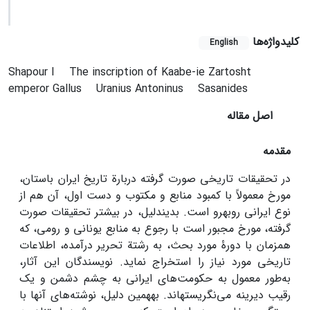
کلیدواژه‌ها
English
Shapour I
The inscription of Kaabe-ie Zartosht
emperor Gallus
Uranius Antoninus
Sasanides
اصل مقاله
مقدمه
در تحقیقات تاریخی صورت گرفته دربارة تاریخ ایران باستان،
مورخ معمولاً با کمبود منابع و مکتوب و دست اول، آن هم از
نوع ایرانی روبه­رو است. بدین­دلیل، در بیشتر تحقیقات صورت
گرفته، مورخ مجبور است با رجوع به منابع یونانی و رومی، که
هم­زمان با دورۀ مورد بحث، به رشتة تحریر درآمده، اطلاعات
تاریخی مورد نیاز را استخراج نماید. نویسندگان این آثار،
به‌طور معمول به حکومت‌های ایرانی به چشم دشمن و یک
رقیب دیرینه می‌نگریسته­اند. به­همین دلیل، نوشته‌های آنها با