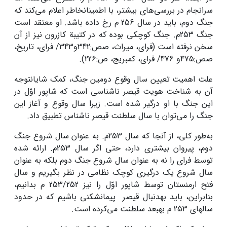
سرانجام در بررسی‌های بیشتر، با اطمینان­خاطر اعلام می‌کند که
جنگ دوم، باید در سال 256 م رخ داده باشد. او معتقد است
جنگ 253م. جنگ کوچکی بوده که در کتیبة کازرون نیز از آن
سخن نرفته است (فرای، میراث، صص:342و343/ فرای، تاریخ،
صص:475و 476/ فرای، کمبریج، ص:226).
علت اهمیت تعیین سال وقوع دومین جنگ، کمک شایان­توجه
آن به شناخت هویت قیصر ناشناسی است که شاپور اوّل در
این جنگ با او درگیر شده است. زیرا سال وقوع و آغاز این
جنگ را می‌توان با سال سلطنت قیصر ناشناس تطبیق داد.
به‌طور کلی، از آنجا که سال 253م. به عنوان سال شروع جنگ
دوم، پیروان بیشتری دارد، حتی اگر سال 253م. ارائه شده
توسط فرای را نه به عنوان سال شروع جنگ دوم بلکه به عنوان
سال شروع یک درگیری کوچک نظامی در نظر بگیریم و سال
فتح ارمنستان توسط شاپور اوّل را نیز 253/252 م بدانیم،
بنابراین، باید به­دنبال قیصر پیمان­شکنی باشیم که در حدود
سال­های 253 م به­بعد سلطنت می‌کرده است.