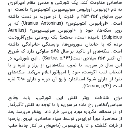
ساسانی مقاومت کند، یک شورشی و مدعی مقام امپراتوری
به­ نام «ژولیوس اورلیوس سولپیسیوس آنتونینوس» دانست. او
بین سال­های 254-253 م. قدرت را در سوریه در دست داشته
است. «اورانیوس آنتونینوس» (­Uranius Antoninus) که بر
روی سکه‌ها، خود را «اورلیوس سولپیسیوس» (Aurelius
Sulpicius) نامیده است، محتملاً یک روحانی عزی'آفرودیت
بوده که با خاندان سوروس‌ها، وابستگی خانوادگی داشته
است. سکه‌های او تأکید بر سال 565 سلوکی دارد که شروع
آن اکتبر 253 میلادی است­(Sartre, p:969) . این شورشی، در
این سال در سوریه، با ضرب سکه‌هایی از برنز و نقره و با
انتخاب لقب آگوست، خود را امپراتور اعلام می‌کند. سکه‌های
نقرۀ او دارای شیوة استاندارد رایج آن دوره و دارای 90% نقره
است (Carson, p:92).
برای شناخت بهتر نقش این شورشی، باید وقایع
سیاسی'نظامی رخ­ داده در سوریه را با توجه به نقش تأثیرگذار
او در منطقه، دگرباره مورد بررسی قرار داد. به­نظر می‌رسد بعد
از محاصرۀ دورآ اوراپوس توسط سپاه ساسانی، نیروی پارس­ها
از فرات گذشته و تا باربالیسوس (ناحیه‌ای در کنار جادۀ حلب