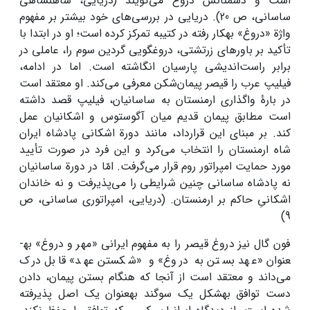
است و دشمنانش دروغ می‌گویند (دریایی، شاهنشاهی
ساسانی، ص 20). دریایی در بررسی‌های خود بیشتر بر مفهوم
واژة «دروغ» به­کار رفته در کتیبه تمرکز کرده است؛ او در ابتدا با
تأکید بر باورهای زرتشتی، دروغ­گویی گردین سوم را، عاملی در
برابر راست‌اندیشی پارسیان انگاشته است. اما در ادامه،
فیلیپ عرب را قیصر پیمان‌شکن معرفی می‌کند. او معتقد است
در بارۀ واگذاری ارمنستان به ساسانیان، فیلیپ قصد داشته
است مطابق پیمان قدیم میان آگوستوس و اشکانیان عمل
کند. بر مبنای این قرارداد، مانند دورة اشکانی پادشاه ایران
شاه ارمنستان را انتخاب می‌کرد و این فرد در صورت تأیید
مورد حمایت امپراتور روم قرار می‌گرفت. امّا در دورة ساسانیان
نه پادشاه ساسانی چنین شرایطی را می‌پذیرفت و نه خاندان
اشکانیِ حاکم بر ارمنستان. (دریایی، امپراتوری ساسانی، ص
9)
فون گال نیز دروغ قیصر را به مفهوم ایرانی «مهر و دروغ» به­
عنوان «عهد بستن به دروغ» و «شکستن عهد» قابل درک
می‌داند و معتقد است از آنجا که هنگام بستن پیمان، دادن
دست توافق به­شکل یک سوگند به­عنوان یک اصل پذیرفته