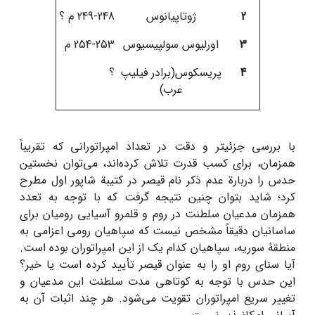
2
ژوتاپیانوس
249-248 م ؟
3
اورلیوس سولپیسیوس
254-253 م
4
پریسکوس(برادر فیلیپ
؟
عرب)
با بررسی جزئی­تر و دقت در تعداد امپراتورانی که تقریباً
همزمان، برای کسب قدرت تلاش کرده‌اند، می‌توان نخستین
حدس را دربارة عدم ذکر نام قیصر در کتیبة شاپور اول مطرح
کرد؛ شاید بتوان چنین نتیجه گرفت که با توجه به تعدد
همزمان مدعیان سلطنت در روم و قلمرو آسیایی رومیان برای
ساسانیان دقیقاً مشخص نیست که سپاهیان رومی اعزامی به
منطقۀ سوریه، سپاهیان کدام یک از این امپراتوران بوده است.
آیا سنای روم او را به عنوان قیصر تأیید کرده است یا خیر؟
این حدس با توجه به کوتاهی مدت سلطنت این مدعیان و
تغییر سریع امپراتوران تقویت می‌شود. هر چند اثبات آن به