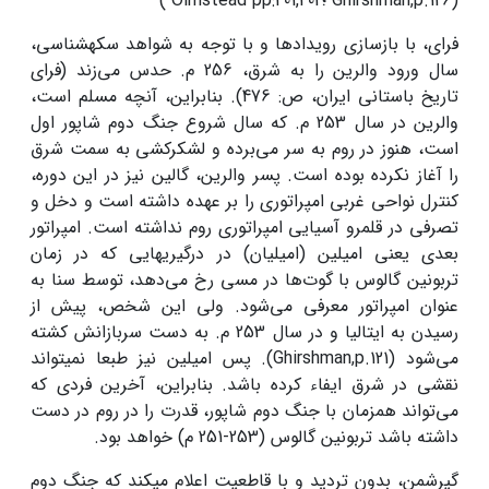
(Ghirshman,p.126 ؛Olmstead pp:401,402 )
فرای، با بازسازی رویدادها و با توجه به شواهد سکه­شناسی،
سال ورود والرین را به شرق، 256 م. حدس می‌زند (فرای
تاریخ باستانی ایران، ص: 476). بنابراین، آنچه مسلم است،
والرین در سال 253 م. که سال شروع جنگ دوم شاپور اول
است، هنوز در روم به سر می‌برده و لشکرکشی به سمت شرق
را آغاز نکرده بوده است. پسر والرین، گالین نیز در این دوره،
کنترل نواحی غربی امپراتوری را بر عهده داشته است و دخل و
تصرفی در قلمرو آسیایی امپراتوری روم نداشته است. امپراتور
بعدی یعنی امیلین (امیلیان) در درگیری­هایی که در زمان
تربونین گالوس با گوت‌ها در مسی رخ می‌دهد، توسط سنا به
عنوان امپراتور معرفی می‌شود. ولی این شخص، پیش از
رسیدن به ایتالیا و در سال 253 م. به دست سربازانش کشته
می‌شود (Ghirshman,p.121). پس امیلین نیز طبعا نمی­تواند
نقشی در شرق ایفاء کرده باشد. بنابراین، آخرین فردی که
می‌تواند همزمان با جنگ دوم شاپور، قدرت را در روم در دست
داشته باشد تربونین گالوس (253-251 م) خواهد بود.
گیرشمن، بدون تردید و با قاطعیت اعلام می­کند که جنگ دوم