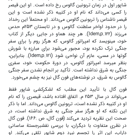
شاپور اول در زمان تربونین گالوس رخ داده است. او این قیصر
را کسی می‌داند که نام او در کتیبه ذکر نشده است و این
قیصر ناشناس را تربونین گالوس می‌داند. او محتملاً این رخداد
را در حدود اواخر سلطنت گالوس و در تابستان 253م حدس
می‌زند (Idem,p.122). هر چند هم­او در جایی دیگر از کتاب
خود، می­نویسد که امپراتور گالوس، که هرگز روم را برای سفر
جنگی ترک نکرده بود، مجبور می‌شود برای مبارزه با شورش
گوت­ها در مسی، عازم آن نواحی شود (Idem,p.121). بنابراین،
بنظر می­رسد امپراتور گالوس، در دورة حکومت خود، سفری
جنگی به شرق نداشته است. تأکید بر انجام نشدن سفر جنگی
گالوس به شرق، در نوشته‌های فون گال نیز به چشم می‌خورد.
فون گال با تأیید این مطلب که لشکرکشی شاپور فقط
می‌تواند در سال 253 م. اتفاق افتاده باشد، قیصری را که نام
او در کتیبه ذکر نشده است، تربونین گالوس می‌داند. اما با ذکر
این نکته که او هرگز سفر جنگی به شرق نداشته است، در
صحت این نظریه تردید می‌کند (فون گال، ص :166). فون گال
در نظری متفاوت با دیگران، با بررسی نقش­برجستة ساسانی
داراب، این اثر را تجسم نبرد دوم شاپور تلقی می‌کند. او