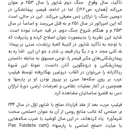
تأکید، سال وقوع جنگ دوم شاپور را سال 253 م عنوان
می‌کند (همان، ص:166). اما در ادامه، قیصر، پیمان­شکن در
دومین جنگ را تراژان دِس معرفی می‌کند. این در حالی است
که این امپراتور در سال 251 م به قتل می‌رسد و اساساً در سال
253 م و هنگام شروع جنگ دوم، در قید حیات نبوده است.
شاید این نظریه را بدین­صورت بتوان اصلاح کرده و پذیرفت که
با توجه به تأکید شاپور در کتیبة کعبة زرتشت، مبنی بر پیمان­
شکنی مجدد و دیگربار قیصر، شاید بتوان این اشاره به
پیمان‌شکنی‌های مکرر قیصر را، نوعی مسبوق به سابقه دانستن
پیمان‌شکنی و دروغ­گویی آنان دانست. نمونة این شیوة
ریاکارانه را می‌توان در القاب دروغین به­کار­رفته توسط فیلیپ
عرب بر روی سکه‌ها مبنی بر پیروز بودن او بر پارس­ها و
همچنین در آغاز عملیات نظامی و تعرضات ارضی دورۀ تراژان
دس به قلمرو ساسانیان مشاهده کرد.
فیلیپ عرب، بعد از عقد قرارداد صلح با شاپور اوّل در سال 244
م. صلحی که غالب منابع رومی از آن به عنوان «صلحی سخت
شرم­آور» یاد کرده­اند، در این سال کوشید با ضرب سکه‌هایی
با عبارت «صلح اساسی با پارس­ها» (­Pax Fundata cum