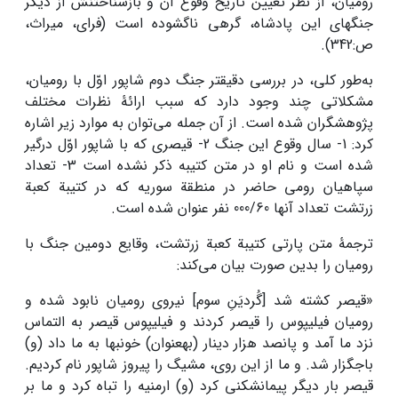
رومیان، از نظر تعیین تاریخ وقوع آن و بازشناختنش از دیگر
جنگ­های این پادشاه، گرهی ناگشوده است (فرای، میراث،
ص:342).
به‌طور کلی، در بررسی دقیق­تر جنگ دوم شاپور اوّل با رومیان،
مشکلاتی چند وجود دارد که سبب ارائۀ نظرات مختلف
پژوهشگران شده است. از آن جمله می‌توان به موارد زیر اشاره
کرد: 1- سال وقوع این جنگ 2- قیصری که با شاپور اوّل درگیر
شده است و نام او در متن کتیبه ذکر نشده است 3- تعداد
سپاهیان رومی حاضر در منطقة سوریه که در کتیبة کعبة
زرتشت تعداد آنها 000/60 نفر عنوان شده است.
ترجمۀ متن پارتی کتیبة کعبة زرتشت، وقایع دومین جنگ با
رومیان را بدین صورت بیان می‌کند:
«قیصر کشته شد [گُردیَنِ سوم] نیروی رومیان نابود شده و
رومیان فیلیپوس را قیصر کردند و فیلیپوس قیصر به التماس
نزد ما آمد و پانصد هزار دینار (به­عنوان) خون­بها به ما داد (و)
باج­گزار شد. و ما از این روی، مشیگ را پیروز شاپور نام کردیم.
قیصر بار دیگر پیمان­شکنی کرد (و) ارمنیه را تباه کرد و ما بر