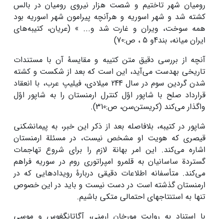
رومیان شهر تاختیم و شصت هزار نیروی رومیان در بالس
کشته شد و شهر اسوریه و هرآنچه پیرامون شهر اسوریه بود
همه سوخت، ویران و غارت شد و... » (عریان، کتیبه‌های
ایران میانه، بند4و 5 ، ص:70)
آنچه از بررسی دقیق متن کتیبه و مقایسۀ آن با مستندات
تاریخی به­دست می‌آید، این است که بعد از شکست و کشته
شدن گردین سوم در سال 244 میلادی، فیلیپ عرب، با انعقاد
قرارداد صلح با شاپور اوّل کنترل ارمنستان را به شاپور اوّل
واگذار می‌کند (کریستن‌سن، ص:310).
شاپور در کتیبه، بلافاصله بعد از ذکر این خبر، به پیمان­شکنی
قیصری که هویت او مشخص نیست، در مسئلة ارمنستان
اشاره می‌کند. این امر بهانة لازم را برای شروع تهاجمات
گستردة ساسانیان به قلمرو امپراتوری روم در سوریه فراهم
می‌کند. متأسفانه اطلاعات دقیقی دربارۀ رویدادهایی که در
ارمنستان گذشته است در دست نیست و باید در این خصوص
تنها به استنتاج­های احتمالی متکی باشیم.
با استناد به روایت مورخان ارمنی، آگاتانگغوس و موسی