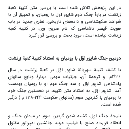
در این پژوهش تلاش شده است با بررسی متن کتیبة کعبة
زرتشت در بارۀ جنگ دوم شاپور اول با رومیان، و تطبیق آن با
شواهد سکه­شناسی و داده‌های تاریخی، نظری جدید در باب
هویت قیصر ناشناسی که نام صریح وی، در کتیبة کعبة
زرتشت نیامده است، مورد بحث و بررسی قرار گیرد.
دومین جنگ شاپور اوّل با رومیان به استناد کتیبة کعبة زرتشت
با کشف کتیبۀ سه­زبانۀ شاپور اوّل در کعبة زرتشت در سال
1936م. و ترجمة آن، جزئیات مهمی دربارۀ وقایع سال­های
پادشاهی شاپور اوّل و سه جنگ مهم او با رومیان به­دست
آمد. شاپور اوّل، به استناد متن کتیبه، در نخستین جنگ خود
با رومیان با گـُردین سوم (سال­های حکومت 244-238 م.) درگیر
شده است.
نتیجۀ جنگ اول، کشته شدن گردین سوم در میدان جنگ و
انعقاد قرارداد صلح با فیلیپ عرب، جانشین امپراتور مقتول