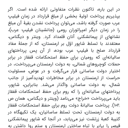
در این باره، تاکنون نظرات متفاوتی ارائه شده است. اگر
بپذیریم پرداخت اولیۀ بخشی از مبلغ قرارداد در زمان فیلیپ
عرب صورت گرفته باشد، می‌توان پرداخت نشدن بقیۀ آن مبلغ
را در زمان دیگر امپراتوران رومی (جانشینان فیلیپ عرب)،
نشانه­ای از پیمان­شکنی آنان قلمداد کرد. وینتر و دیگناس،
معتقدند با تسلط شاپور اوّل بر ارمنستان، که از جملۀ مفاد
قرارداد صلح با فیلیپ عرب بوده، از آن پس پرداخت­های
سالیانه‌ای که رومیان برای حفظ استحکامات قفقاز در برابر
حملات کوچروهای شمالی، به دولت ارمنستان می‌پرداخت، در
اختیار دولت ساسانی قرار می‌گرفت و در عوض، مسئولیت
حراست از ارمنستان در برابر مخاطرات تهدیدآمیز از جانب
شمال، به دولت ساسانی واگذار می‌شد. بنابراین، شاپور،
پرداخت­های سالیانه‌ای را که روم برای حفظ استحکامات قفقاز
باید می‌پرداخت «خراج» می‌نامد (وینتر و دیگناس، همان ص
:102). پرداخت سالیانۀ دولت روم برای حفظ استحکامات قفقاز
به دولت ارمنستان، تحتِ تسلط ساسانیان، یک تکیه­گاه در
کتیبة کعبة زرتشت نیز می‌یابد، در آنجا که شاپور پیمان­شکنی
قیصر را برابر با تباه ساختن ارمنستان و ستم روا داشتن به