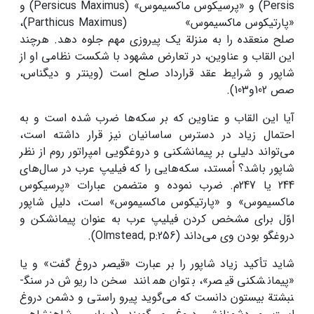
Persis) و «پرسیکوس ماکسیموس» (­Persicus Maximus) و
«پارتیکوس ماکسیموس» (­Parthicus Maximus)،
صلح منعقده را به منزلة یک پیروزی مهم جلوه دهد. هرچند
این القاب و عناوین، در تعارض مشهود با شکست نظامی او از
شاپور و شرایط عقد قرارداد صلح است (وینتر و دیگناس،
صص 102و103).
آیا این القاب و عناوین که بر سکه‌ها ضرب شده است و به
احتمال زیاد در دسترس ساسانیان نیز قرار داشته است،
می‌تواند دلیلی بر پیمان­شکنی و دروغ­گویی امپراتور روم از نظر
شاپور باشد؟ اُمستد، سکه‌هایی را که فیلیپ عرب در سال‌های
244 یا 247­م. ضرب نموده و متضمن عبارات «پرسیکوس
ماکسیموس» و «پارتیکوس ماکسیموس» است، دلیل شاپور
اوّل برای مشخص کردن فیلیپ عرب به عنوان پیمان­شکن و
دروغگو بودن وی می‌داند (Olmstead, p:256).
شاید تأکید زیاد شاپور را بر عبارت «قیصر دروغ گفت» و یا
«پیمان­شکنی قیصر»، بتوان همانند سخن داریوش در سنگ­
نبشتة بیستون دانست که می‌گوید پیرو راستی و دشمن دروغ