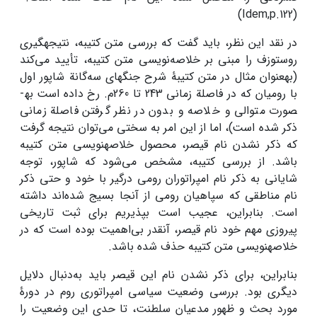
(Idem,p.122)
در نقد این نظر، باید گفت که بررسی متن کتیبه، نتیجه­گیری
روستوزف را مبنی بر خلاصه‌نویسی متن کتیبه، تأیید می‌کند
(به­عنوان مثال در متن کتیبۀ شرح جنگ­های سه‌گانة شاپور اول
با رومیان که در فاصلة زمانی 243 تا 260م. رخ داده است به­
صورت متوالی و خلاصه و بدون در نظر گرفتن فاصلة زمانی
ذکر شده است)، اما از این امر به سختی می‌توان نتیجه گرفت
که ذکر نشدن نام قیصر، محصول خلاصه­نویسی متن کتیبه
باشد. از بررسی کتیبه، مشخص می‌شود که شاپور، توجه
شایانی به ذکر نام امپراتوران رومی درگیر با خود و حتی ذکر
نام مناطقی که سپاهیان رومی از آنجا بسیج شده‌اند داشته
است. بنابراین، عجیب است بپذیریم برای ثبت تاریخی
پیروزی مهم خود نام قیصر، آنقدر بی‌اهمیت بوده است که در
خلاصه­نویسی متن کتیبه حذف شده باشد.
بنابراین، برای ذکر نشدن نام این قیصر باید به‌دنبال دلایل
دیگری بود. بررسی وضعیت سیاسی امپراتوری روم در دورۀ
مورد بحث و ظهور مدعیان سلطنت، تا حدی این وضعیت را