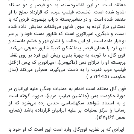
معتقد است در این نقش­برجسته، به دو قیصر و دو مسئله
اشاره شده است. نخست، فیلیپ عرب، که قرارداد صلح با او
منعقد شده است و در نقش­برجستة داراب به­صورت فردی که با
دستانی دراز کرده به سوی شاپور می‌شتابد نمایش داده شده
است، و دیگری، امپراتوری است که شاپور دست خود را بر سر
او قرار داده است. او این حالت را نشان قهر و خشم دانسته و
این فرد را همان قیصر پیمان­شکن کتیبة شاپور معرفی می‌کند.
فون­ گال، با توجه به چهرۀ بدون ریش این فرد بر روی نقش­
برجسته او را تراژان دِس (داکیوس)، امپراتوری که پس از قتل
فیلیپ عرب قدرت را به دست می‌گیرد، معرفی می‌کند (سال
حکومت 251-249 م.).
فون گال معتقد است اقدام به عملیات جنگی علیه ایرانیان در
دورۀ حکومت دِس (جانشین فیلیپ عرب)، صورت گرفته است
و به استناد شواهد سکه­شناسی حدس زده می‌شود که او
رسانیا را مرکز عملیات بر علیه ایرانیان قرارداده باشد (همان،
صص:166و167).
ایرادی که بر نظریه فون‌گال وارد است این است که او خود با