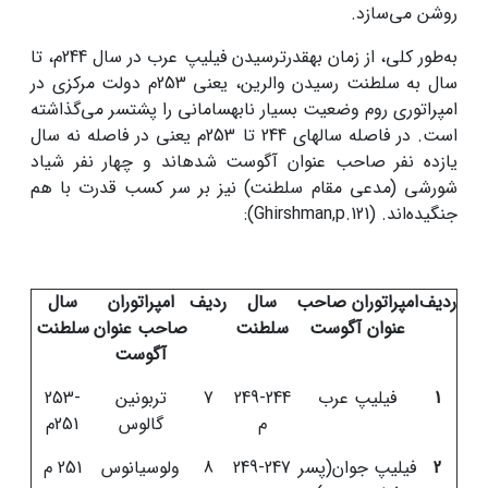
روشن می‌سازد.
به‌طور کلی، از زمان به­قدرت­رسیدن فیلیپ عرب در سال 244­م، تا
سال به سلطنت رسیدن والرین، یعنی 253­م دولت مرکزی در
امپراتوری روم وضعیت بسیار نابه­سامانی را پشت­سر می‌گذاشته
است. در فاصله سال­های 244 تا 253­م یعنی در فاصله نه سال
یازده نفر صاحب عنوان آگوست شده­اند و چهار نفر شیاد
شورشی (مدعی مقام سلطنت) نیز بر سر کسب قدرت با هم
جنگیده‌اند. (Ghirshman,p.121):
ردیف
امپراتوران صاحب
سال
ردیف
امپراتوران
سال
عنوان آگوست
سلطنت
صاحب عنوان
سلطنت
آگوست
1
فیلیپ عرب
249-244
7
تربونین
253-
م
گالوس
251م
2
فیلیپ جوان(پسر
249-247
8
ولوسیانوس
251 م