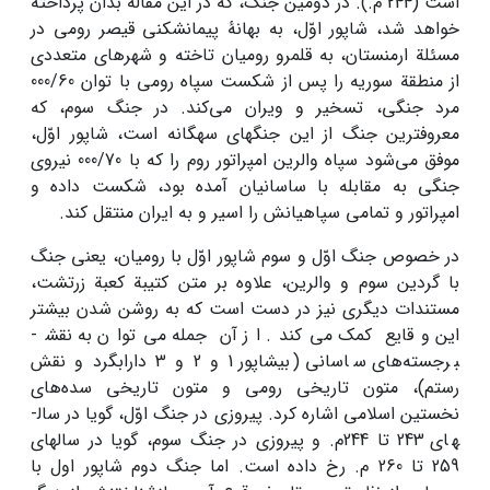
است (244 م.). در دومین جنگ، که در این مقاله بدان پرداخته
خواهد شد، شاپور اوّل، به بهانۀ پیمان­شکنی قیصر رومی در
مسئلة ارمنستان، به قلمرو رومیان تاخته و شهرهای متعددی
از منطقة سوریه را پس از شکست سپاه رومی با توان 000/60
مرد جنگی، تسخیر و ویران می‌کند. در جنگ سوم، که
معروفترین جنگ از این جنگ­های سه­گانه است، شاپور اوّل،
موفق می‌شود سپاه والرین امپراتور روم را که با 000/70 نیروی
جنگی به مقابله با ساسانیان آمده بود، شکست داده و
امپراتور و تمامی سپاهیانش را اسیر و به ایران منتقل کند.
در خصوص جنگ اوّل و سوم شاپور اوّل با رومیان، یعنی جنگ
با گردین سوم و والرین، علاوه بر متن کتیبة کعبة زرتشت،
مستندات دیگری نیز در دست است که به روشن شدن بیشتر
این وقایع کمک می‌کند. از آن جمله می‌توان به نقش­
برجسته‌های ساسانی (بیشاپور 1 و 2 و 3 دارابگرد و نقش
رستم)، متون تاریخی رومی و متون تاریخی سده‌های
نخستین اسلامی اشاره کرد. پیروزی‌ در جنگ اوّل، گویا در سال­
های 243 تا 244م. و پیروزی در جنگ سوم، گویا در سال­های
259 تا 260 م. رخ داده است. اما جنگ دوم شاپور اول با