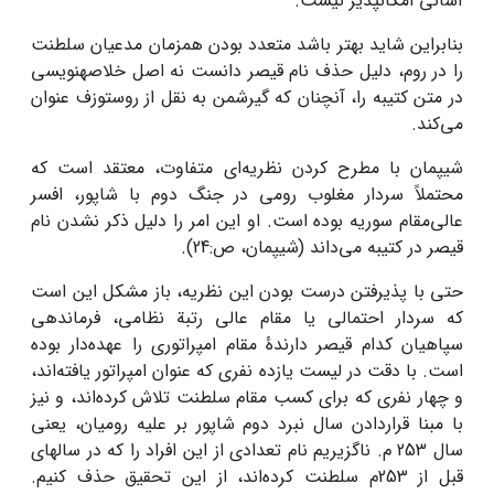
آسانی امکان­پذیر نیست.
بنابراین شاید بهتر باشد متعدد بودن همزمان مدعیان سلطنت
را در روم، دلیل حذف نام قیصر دانست نه اصل خلاصه­نویسی
در متن کتیبه را، آنچنان که گیرشمن به نقل از روستوزف عنوان
می‌کند.
شیپمان با مطرح کردن نظریه‌ای متفاوت، معتقد است که
محتملاً سردار مغلوب رومی در جنگ دوم با شاپور، افسر
عالی‌مقام سوریه بوده است. او این امر را دلیل ذکر نشدن نام
قیصر در کتیبه می‌داند (شیپمان، ص:24).
حتی با پذیرفتن درست بودن این نظریه، باز مشکل این است
که سردار احتمالی یا مقام عالی رتبة نظامی، فرماندهی
سپاهیان کدام قیصر دارندۀ مقام امپراتوری را عهده‌دار بوده
است. با دقت در لیست یازده نفری که عنوان امپراتور یافته‌اند،
و چهار نفری که برای کسب مقام سلطنت تلاش کرده‌اند، و نیز
با مبنا قراردادن سال نبرد دوم شاپور بر علیه رومیان، یعنی
سال 253 م. ناگزیریم نام تعدادی از این افراد را که در سال­های
قبل از 253م سلطنت کرده‌اند، از این تحقیق حذف کنیم.