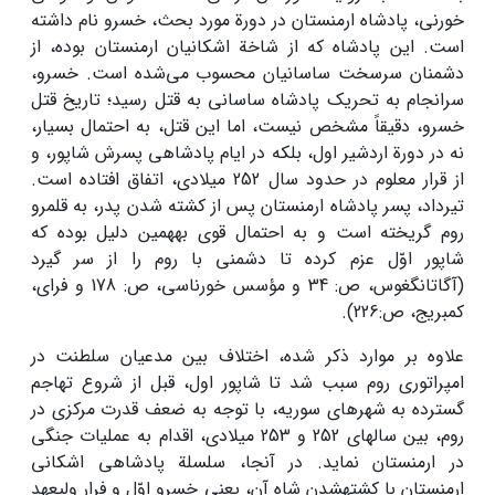
خورنی، پادشاه ارمنستان در دورة مورد بحث، خسرو نام داشته
است. این پادشاه که از شاخة اشکانیان ارمنستان بوده، از
دشمنان سرسخت ساسانیان محسوب می‌شده است. خسرو،
سرانجام به تحریک پادشاه ساسانی به قتل رسید؛ تاریخ قتل
خسرو، دقیقاً مشخص نیست، اما این قتل، به احتمال بسیار،
نه در دورة اردشیر اول، بلکه در ایام پادشاهی پسرش شاپور، و
از قرار معلوم در حدود سال 252 میلادی، اتفاق افتاده است.
تیرداد، پسر پادشاه ارمنستان پس از کشته شدن پدر، به قلمرو
روم گریخته است و به احتمال قوی به­همین دلیل بوده که
شاپور اوّل عزم کرده تا دشمنی با روم را از سر گیرد
(آگاتانگغوس، ص: 34 و مؤسس خورناسی، ص: 178 و فرای،
کمبریج، ص:226).
علاوه بر موارد ذکر شده، اختلاف بین مدعیان سلطنت در
امپراتوری روم سبب شد تا شاپور اول، قبل از شروع تهاجم
گسترده به شهرهای سوریه، با توجه به ضعف قدرت مرکزی در
روم، بین سال­های 252 و 253 میلادی، اقدام به عملیات جنگی
در ارمنستان نماید. در آنجا، سلسلة پادشاهی اشکانی
ارمنستان با کشته­شدن شاه آن، یعنی خسرو اوّل و فرار ولیعهد