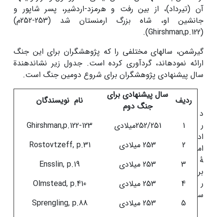
آن (تیرداد)، از بین رفت و هرمزد-اردشیر، پسر شاپور و
جانشین او، شاه بزرگ ارمنستان شد (253-252م)
(Ghirshman,p.122).
گیرشمن، سال­های مختلفی را که پژوهشگران برای این جنگ
ارائه نموده­اند، گردآوری کرده است. جدول زیر نشان­دهندة
سال پیشنهادی پژوهشگران برای شروع دومین جنگ است.
سال پیشنهادی برای
ردیف
نام نویسندگان
جنگ دوم
د
ر
1
252/251میلادی
Ghirshman,p.122-123
اد
2
253 میلادی
Rostovtzeff, p.31
ام
ۀ
3
253 میلادی
Ensslin, p.19
بر
ر
4
253 میلادی
Olmstead, p.410
س
5
253 میلادی
Sprengling, p.88