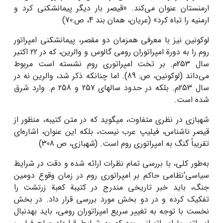
ارمنستان عنوان می‌کند. «قیصر بار دیگر پیمان­شکنی کرد و
ارمنیه را تباه کرد» (عریان، همان بند 4، ص:70)
لوکونین نیز با معرفی هم­زمان دو مقصر، پیمان­شکنی امپراتور
روم را به دورة امپراتوران رومی گالوس و والرین، که در 22 اکتبر
سال 253م. بر تخت امپراتوری روم نشسته است مربوط
می‌داند (­لوکونین، ص: 89). اما چنان­که ذکر شد، والرین نه در
سال 253م. بلکه در حدود سال­های 257 و 258 م. وارد شرق
شده است.
شهبازی در نظری متفاوت، می­گوید که در متن کتیبه، منظور از
قیصر ناشناس، فیلیپ عرب نیست، بلکه این عنوان، اشاره‌ای
تقریباً گنگ به امپراتوری روم است. (شهبازی، ص 308)
به‌طور کلی، با بررسی تمام نظرات ارائه شده و دقت در شرایط
سیاسی'نظامی حاکم بر امپراتوری روم در زمان وقوع دومین
جنگ، باید خبر تاریخی مندرج در کتیبة کعبة زرتشت را
تفکیک کرده و در دو بخش مورد بررسی قرار داد. در بخش
نخست با توجه به تغییر سریع امپراتوران رومی، باید به­دنبال