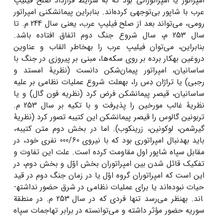
امپراتور یا امپراتورانی بود که به شرایط قرارداد صلح فیلیپ
عرب با شاپور بی‌توجهی کرده‌اند. بنابراین پیمان­شکنی امپراتور
رومی، می‌تواند بعد از صلح فیلیپ عرب، یعنی سال 244 م. تا
سال 253 م، سال شروع جنگ دوم اتفاق افتاده باشد.
بنابراین، می‌توان فیلیپ عرب را به­خاطر القاب و عناوین
دروغین به­کار برده بر روی سکه‌ها، مبنی بر پیروزی در جنگ با
ساسانیان، امپراتور پیمان‌شکن دانست (نظریۀ امستد و
رجبی) یا تراژان دِس را، به­علت شروع عملیات نظامی بر علیه
ساسانیان، قیصر پیمان­شکن فرض کرد (نظریه فون گال) و یا
نظریۀ غالب مورخین را پذیرفت و با تکیه بر سال 253 م.
تربونین گالوس را قیصر پیمان­شکن این کتیبه تصور کرد (نظریۀ
گیرشمن، لوکونین، زرین­کوب). اما در بخش دوم متن کتیبه،
باید به­دنبال امپراتوری بود که با نیروی 000/60 نفری خود، در
مقابل سپاه شاپور اول مقاومت کرده است. علت این تفاوت و
تفکیک قائل شدن بین امپراتوران بخش اوّل و بخش دوم، در
این است که امپراتوران گروه اوّل یا در زمان جنگ دوم در قید
حیات نبوده‌اند یا برای عملیات نظامی در شرق حضور نداشته­
اند. به­نظر می‌رسد تنها فردی که در سال 253 م. در منطقة
سوریه حضور مؤثر داشته و می‌توانسته در برابر تهاجمات سپاه