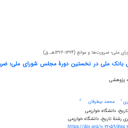
رت‌ها و موانع (1324-1326هـ.ق)
له پژوهشی
2
1
ری
محمد بیطرفان
تاریخ، دانشگاه خوارزمی
 رشتۀ تاریخ، دانشگاه خوارزمی
https://doi.org/10.22059/jhss