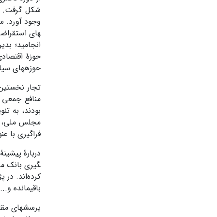
شکل گرفت. ا
های استقراضی
انجامید؛ بدی
حوزۀ اقتصادی
حوزه­های سیا
تجار نخستین 
منافع جمعی د
بودند، به تن
مجلس ملی، نم
فراگیری با عن
گیری بانک مل
کرده‌اند. در 
باقی­مانده و.