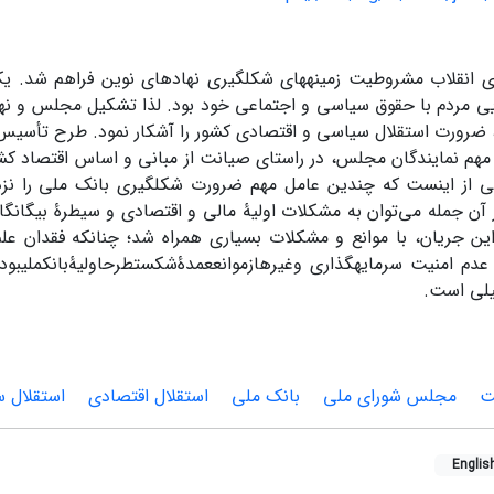
 انقلاب مشروطیت زمینه­های شکل­گیری نهادهای نوین فراهم شد. یکی
ایی مردم با حقوق سیاسی و اجتماعی خود بود. لذا تشکیل مجلس و ن
، ضرورت استقلال سیاسی و اقتصادی کشور را آشکار نمود. طرح تأسیس
 مهم نمایندگان مجلس، در راستای صیانت از مبانی و اساس اقتصاد کش
از اینست که چندین عامل مهم ضرورت شکل­گیری بانک ملی را نزد
ز آن جمله می‌توان به مشکلات اولیۀ مالی و اقتصادی و سیطرۀ بیگانگ
این جریان، با موانع و مشکلات بسیاری همراه شد؛ چنان­که فقدان علم
عدم امنیت سرمایه­گذاری وغیرهازموانععمدۀشکستطرحاولیۀبانکملیبود
لی است.
ت
مجلس شورای ملی
بانک ملی
استقلال اقتصادی
استقلال 
Englis