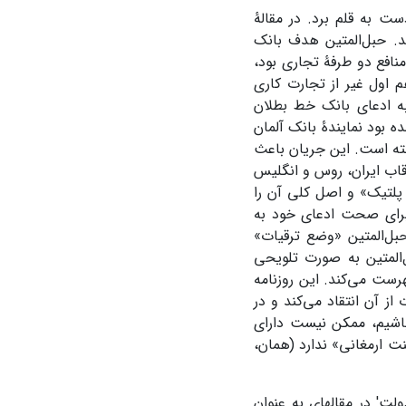
دست به قلم برد. در مقالۀ
د. حبل‌المتین هدف بانک
 منافع دو طرفۀ تجاری بود،
 اول غیر از تجارت کاری
وش به طور تلویحی به ادعای بانک خط بطلان
ه بود نمایندۀ بانک آلمان
اخته است. این جریان باعث
رقاب ایران، روس و انگلیس
دف آلمان را «بملاحضه پلتیک» و اصل کلی آن را
برای صحت ادعای خود به
بل‌المتین «وضع ترقیات»
المتین به صورت تلویحی
هرست می‌کند. این روزنامه
ز آن انتقاد می‌کند و در
 باشیم، ممکن نیست دارای
ت ارمغانی» ندارد (همان،
لت' در مقاله­ای به عنوان