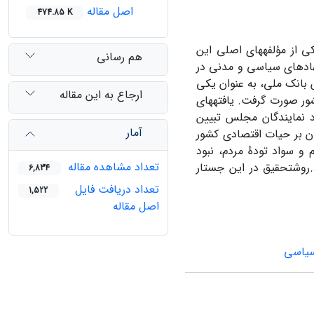
اصل مقاله
474.85 K
 از مؤلفه­های اصلی این
هم رسانی
هادهای سیاسی و مدنی در
 بانک ملی، به عنوان یکی
ارجاع به این مقاله
ور صورت گرفت. یافته­های
 نمایندگان مجلس تبیین
آمار
ان بر حیات اقتصادی کشور
 و سواد تودۀ مردم، نبود
تعداد مشاهده مقاله
.روشتحقیق در این جستار
6,834
تعداد دریافت فایل
1,522
اصل مقاله
سیاسی