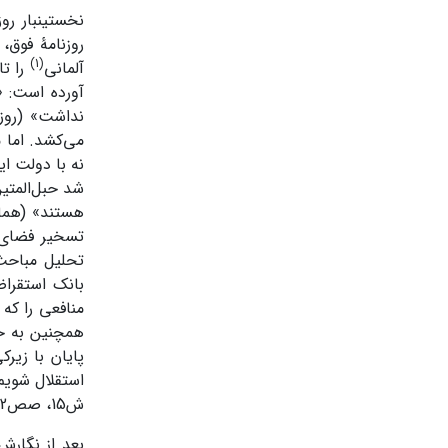
نخستین­بار رو
روزنامۀ فوق،
(1)
آلمانی
را تا
آورده است: «
می‌کشد. اما م
نه با دولت ای
شد حبل‌المتی
تسخیر فضای 
تحلیل مباحث 
بانک استقرا
منافعی را که
همچنین به حا
پایان با زیر
استقلال شویم
ش15، صص2-3)
بعد از نگارش 