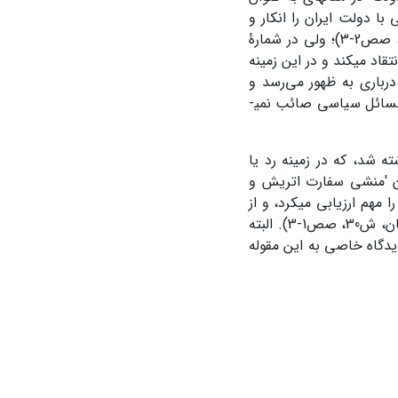
با دولت ایران را انکار و
هرگونه سیادت دولت روس و انگلیس را بر دولت ایران رد کرد (روزنامۀ ایران، ش4، صص2-3)؛ ولی در شمارۀ
قاد می­کند و در این زمینه
 درباری به ظهور می‌رسد و
برای همین کار هم تأسیس شده است». بر این اساس نظر روزنامۀ ایران را دربارۀ مسائل سیاسی صائب نمی­
ه شد، که در زمینه رد یا
خان 'منشی سفارت اتریش و
 مهم ارزیابی می­کرد، و از
لحاظ سیاسی آن را به عنوان نیروی سوم در حفظ و بقای ایران مؤثر می‌دانست (همان، ش30، صص1-3). البته
دگاه خاصی به این مقوله