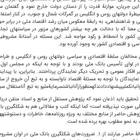
ین جریان، موازنۀ قدرت را از دستان دولت خارج نمود و گفتمان 
 و شاهنشاهی، به رابطۀ معکوس میان رشد اقتصاد ملی در برابر حوزۀ
ن معنا که با دخالت هر چه بیشتر کشورهای مزبور در سیاست­های تجا
 کشور با انحطاط و رکود مواجه شد. این مسئله در آستانۀ مشروط
سی و اقتصادی کشور به وجود آورده بود.
مخالفان سلطۀ اقتصادی و سیاسی دولت­های روس و انگلیس و طراحان
ر لوای تأسیس بانک ملی بودند و با توجه به اینکه در مجلس اول ا
ویر افکار عمومی و تحریک دیگر نمایندگان پرداختند. بنابراین، با پی
ایندگان با توجه به مسئلۀ اقتصاد ناوابسته و به تبع آن خروج از 
وانبانکملیپیشنهاددادندکهمنظورازآنانباشتسرمایۀملیو به تبع آناستقلال س
ی صورت نپذیرفته است؛ کما ­این­که کتب و مقالاتی هم به شکل­گیری با
پژوهش حاضر از منابع مختلف به ویژه روزنامه‌ها، خاطرات و دست­نوشته
..، به نحو مطلوب بهره برده شده است.