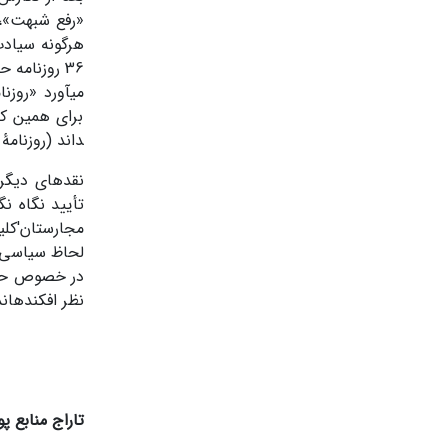
«رفع شبهت»، د
36 روزنامه 
می­آورد «روز
داند (روزنامۀ حبل­
نقدهای دیگری
تأیید نگاه ن
مجارستان'کلیا
در خصوص حضور
نظر افکنده­اند
تاراج منابع 