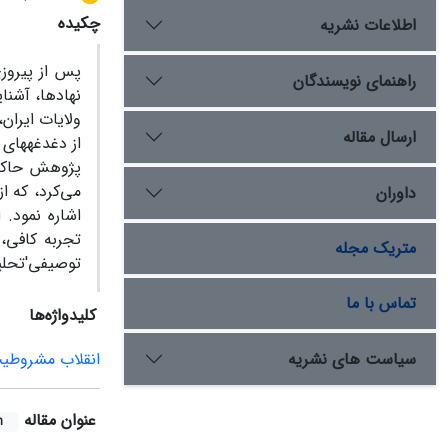
چکیده
اطلاعات نشریه
پس از پیروزی
راهنمای نویسندگان
نهادها، آشن
ولایات ایران
ارسال مقاله
از دغدغه­های
پژوهش حاکی 
می‌کرد، که ا
داوران
اشاره نمود. 
تجربه کافی، 
متریک مجله
توصیفی'تحلی
تماس با ما
کلیدواژه‌ها
سیاست های نشریه
انقلاب مشروطی
عنوان مقاله
h