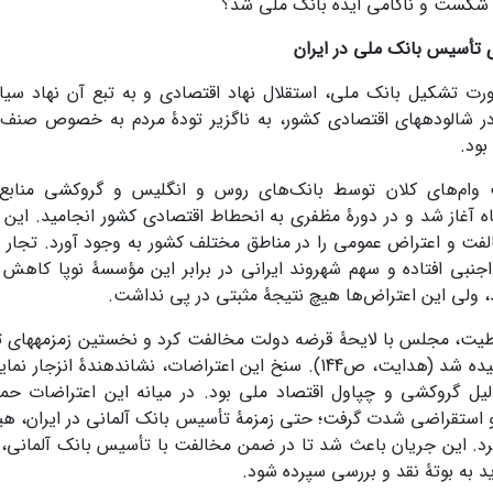
 شکست و ناکامی ایده بانک ملی شد؟
رت تشکیل بانک ملی، استقلال نهاد اقتصادی و به تبع آن نهاد سیا
در شالوده­های اقتصادی کشور، به ناگزیر تودۀ مردم به خصوص صنف ت
 بود.
 وام‌های کلان توسط بانک‌های روس و انگلیس و گروکشی منابع 
ه آغاز شد و در دورۀ مظفری به انحطاط اقتصادی کشور انجامید. ای
الفت و اعتراض عمومی را در مناطق مختلف کشور به وجود آورد. تجار و 
اجنبی افتاده و سهم شهروند ایرانی در برابر این مؤسسۀ نوپا کاهش
 ولی این اعتراض‌ها هیچ نتیجۀ مثبتی در پی نداشت.
یت، مجلس با لایحۀ قرضه دولت مخالفت کرد و نخستین زمزمه­های ت
نمایندگان شنیده شد (هدایت، ص144). سنخ این اعتراضات، نشان­دهند
یل گروکشی و چپاول اقتصاد ملی بود. در میانه این اعتراضات حملۀ 
استقراضی شدت گرفت؛ حتی زمزمۀ تأسیس بانک آلمانی در ایران، هی
کرد. این جریان باعث شد تا در ضمن مخالفت با تأسیس بانک آلمانی، 
ید به بوتۀ نقد و بررسی سپرده شود.