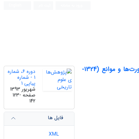
ورود به سامانه
ثبت نام
English
طرح تأسیس بانک ملی در نخستین دورۀ مجلس شورای ملی؛ ضرورت‌ها و موانع (1324-
دوره 6، شماره
1 - شماره
پیاپی 1
شهریور 1393
صفحه
123-
142
فایل ها
XML