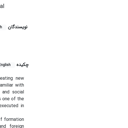
al
نویسندگان
sh
چکیده
English
reating new
amiliar with
l and social
s one of the
executed in
of formation
and foreign