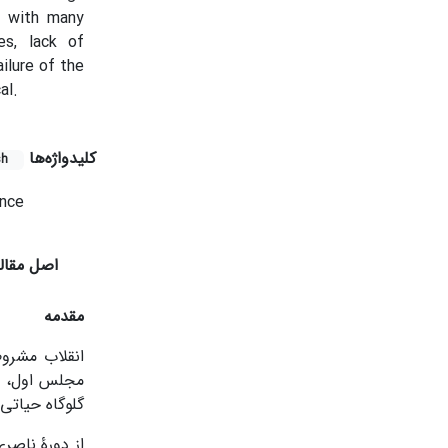
d with many
es, lack of
ilure of the
al.
کلیدواژه‌ها
sh
nce
اصل مقال
مقدمه
انقلاب مشروط
مجلس اول، ز
گلوگاه حیاتی
از دورۀ ناصر