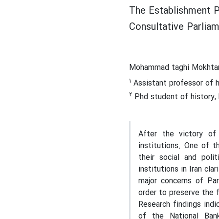
The Establishment Pl
Consultative Parliam
Mohammad taghi Mokhta
1
Assistant professor of h
2
Phd student of history, 
After the victory of
institutions. One of 
their social and poli
institutions in Iran cl
major concerns of Par
order to preserve the
Research findings indi
of the National Bank