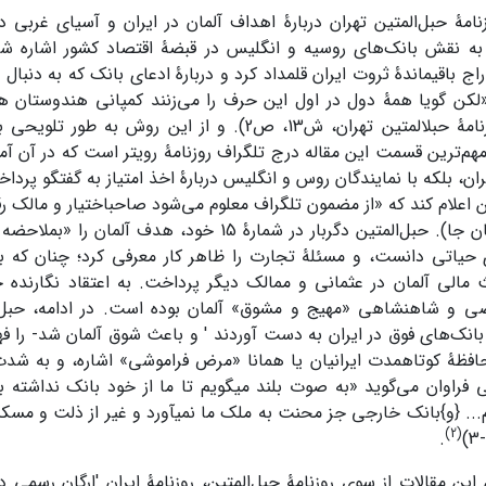
زنامۀ حبل‌المتین تهران دربارۀ اهداف آلمان در ایران و آسیای غربی 
 به نقش بانک‌های روسیه و انگلیس در قبضۀ اقتصاد کشور اشاره ش
راج باقیماندۀ ثروت ایران قلمداد کرد و دربارۀ ادعای بانک که به دنبال
لکن گویا همۀ دول در اول این حرف را می‌زنند کمپانی هندوستان هم
نداشت» (روزنامۀ حبل­المتین تهران، ش13، ص2). و از این ر
هم‌ترین قسمت این مقاله درج تلگراف روزنامۀ رویتر است که در آن آمد
ران، بلکه با نمایندگان روس و انگلیس دربارۀ اخذ امتیاز به گفتگو پرد
ن اعلام کند که «از مضمون تلگراف معلوم می‌شود صاحب­اختیار و مالک 
هستند» (همان جا). حبل‌المتین دگربار در شمارۀ 15 خود، ه
حیاتی ‌دانست، و مسئلۀ تجارت را ظاهر کار معرفی کرد؛ چنان که 
مالی آلمان در عثمانی و ممالک دیگر پرداخت. به اعتقاد نگارنده ح
ضی و شاهنشاهی «مهیج و مشوق» آلمان بوده است. در ادامه، حبل‌
 بانک‌های فوق در ایران به دست آوردند ' و باعث شوق آلمان شد- را ف
فظۀ کوتاه­مدت ایرانیان یا همانا «مرض فراموشی» اشاره، و به شدت ا
کی فراوان می‌گوید «به صوت بلند می­گویم تا ما از خود بانک نداشته
... {و}بانک خارجی جز محنت به ملک ما نمی­آورد و غیر از ذلت و مسکن
(2)
.
این مقالات از سوی روزنامۀ حبل‌المتین، روزنامۀ ایران 'ارگان رسمی دو