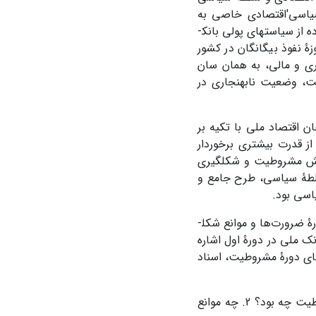
سیاسی'اقتصادی خاصی به
وجود آورد. سیطرۀ دولت­های روس و انگلیس بر گمرکات شمال و جنوب، در کنار استفاده از سیاست­های پولی بانک­
 نفوذ بیگانگان در کشور
ری و مالی، به همان سان
یت، وضعیت نابهنجاری در
 اقتصاد ملی با تکیه بر
ز قدرت بیشتری برخوردار
دایش مشروطیت و شکل­گیری
سلطۀ سیاسی، طرح جامع و
یاسی بود.
دربارۀ پیشینۀ تحقیق باید اذعان نمود که پژوهش مستقل از منابع و اسناد متقن دربارۀ ضرورت‌ها و موانع شکل­
نک ملی در دورۀ اول اشاره
­های دورۀ مشروطیت، اسناد
پرسش­های مقالۀ حاضر عبارتند از: 1. ضرورت‌های شکل­گیری بانک ملی در اوان مشروطیت چه بود؟ 2. چه موانع