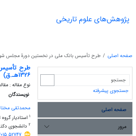
پژوهش‌های علوم تاریخی
صفحه اصلی
طرح تأسیس بانک ملی در نخستین دورۀ مجلس شورای ملی؛ ضرو
1326هـ.ق)
نوع مقاله : مقا
جستجوی پیشرفته
نویسندگان
محمدتقی مختا
صفحه اصلی
1
استادیار گروه 
2
دانشجوی دکتری
مرور
.2015.52747