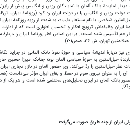
یدار نمایندۀ بانک آلمان با نمایندگان روس و انگلیس پیش از رایزنی 
حبل‌المتین شخصی با نام مستعار «ا.ب»، به شدت از رویه روزنامۀ ایران انت
نامۀ ایران وظیفه‌اش ترویج افکار و تحسین اطواری ­است که از ادارات
المتین تهران، ش­ 36، صص1-2).
 نیز دربارۀ اندیشۀ سیاسی و حوزۀ نفوذ بانک آلمانی در جراید نگاشت
گارندۀ حبل‌المتین به حوزۀ سیاسی آلمان بود؛ چنانکه میرزا حسین 
ت نظر حبل‌المتین را ردّ می‌کند. وی حضور آلمان در بازار تجاری ایران را
 بانک آلمان در ایران تحلیل‌های مختلفی شده است و هر یک از دی
(3)
.
پولی ایران از چند طریق صورت می‌گرفت