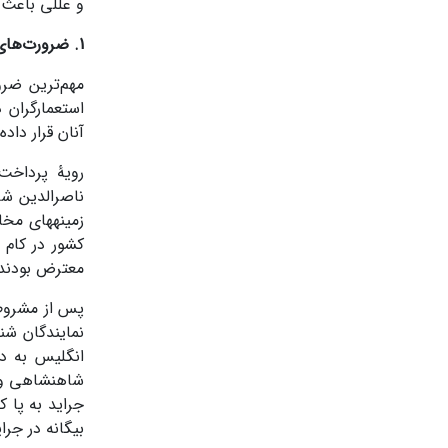
و عللی باعث
1. ضرورت‌های تأسیس بانک ملی در ایران
مهم‌ترین ضرو
استعمارگران 
آنان قرار داده
رویۀ پرداخت
ناصرالدین شا
زمینه­های مخ
کشور در کام 
معترض بودند،
پس از مشروط
انگلیس به دل
شاهنشاهی و 
جراید به پا 
بیگانه در جرا