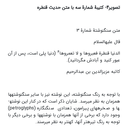
تصویر4- کتیبۀ شمارۀ سه با متن حدیث قنطره
متن سنگ­نوشتۀ شمارۀ 3
قال علیه­السلام
4
الدنیا قنطرة فعبروها و لا تعمروها
(دنیا پلی است، پس از آن
عبور کنید و آبادش مگردانید).
کاتبه عزیزالدین بن عبدالرحیم
با توجه به رنگ سنگ­نوشته، این نوشته نیز با سایر سنگ­نوشته­ها
هم­زمان به نظر می­رسد. شایان ذکر است که در کنار این نوشته­
ها و صخره­های پیرامون، تعدادی سنگ­نگاره (petroglyphs)
وجود دارد که برخی از آنها هم­زمان با نوشته­ها و برخی دیگر با
توجه به رنگ تیره­تر آنها، کهن­تر به نظر می­رسند.