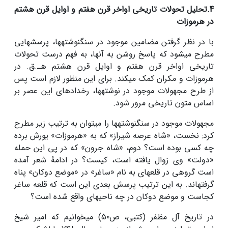
4.
تحلیل تحولات تاریخی اواخر قرن هفتم و اوایل قرن هشتم
در هرموزات
با در نظر گرفتن مضامین موجود در سنگ­نوشته­ها، پرسش­هایی
مطرح می­شود که پاسخ روشن به آنها، به فهم درست تحولات
تاریخی اواخر قرن هفتم و اوایل قرن هشتم هـ.ق. در
هرموزات و مکران کمک می­کند. برای این منظور لازم است پس
از طرح مجهولات موجود در نوشته­ها، رخدادهای این عصر بر
اساس متون تاریخی مرور شود.
مجهولات موجود در سنگ­نوشته­ها را می­توان به ترتیب زیر مطرح
کرد: نخست، «شاه عرصه شیراز» که به «هرموزات» یورش برده
چه کسی بوده است؟ دوم، «شاه جرون» که در پی این حمله
«دولت» وی زوال یافته است، کیست؟ در ادامۀ شعر آمده
است گروهی در قلعه­ای به نام «ساغر» در «موضع دوکان» پناه
گرفته­اند. به این ترتیب پرسش بعدی این است که قلعه ساغر
کجاست و موضع دوکان در چه ناحیه­ای واقع شده است؟
در تاریخ آل مظفر (کتبی، ص50) می­خوانیم که امیر شیخ