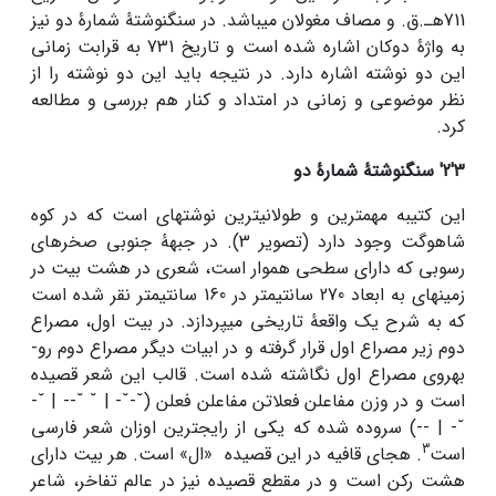
711هـ.ق. و مصاف مغولان می­باشد. در سنگ­نوشتۀ شمارۀ دو نیز
به واژۀ دوکان اشاره شده است و تاریخ 731 به قرابت زمانی
این دو نوشته اشاره دارد. در نتیجه باید این دو نوشته را از
نظر موضوعی و زمانی در امتداد و کنار هم بررسی و مطالعه
کرد.
3
'
2
'
سنگ­نوشتۀ شمارۀ دو
این کتیبه مهم­ترین و طولانی­ترین نوشته­ای است که در کوه
شاهوگت وجود دارد (تصویر 3). در جبهۀ جنوبی صخره­ای
رسوبی که دارای سطحی هموار است، شعری در هشت بیت در
زمینه­ای به ابعاد 270 سانتی­متر در 160 سانتی­متر نقر شده است
که به شرح یک واقعۀ تاریخی می­پردازد. در بیت اول، مصراع
دوم زیر مصراع اول قرار گرفته و در ابیات دیگر مصراع دوم رو­
به­روی مصراع اول نگاشته شده است. قالب این شعر قصیده
است و در وزن مفاعلن فعلاتن مفاعلن فعلن (˘-˘- | ˘ ˘-- | ˘-
˘- | --) سروده شده که یکی از رایج­ترین اوزان شعر فارسی
3
است
. هجای قافیه در این قصیده «ال» است. هر بیت دارای
هشت رکن است و در مقطع قصیده نیز در عالم تفاخر، شاعر