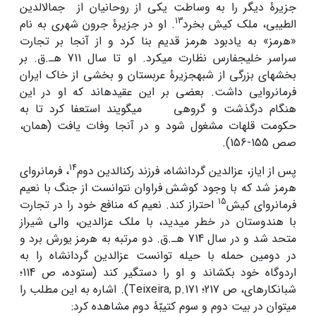
جزیرۀ دیگر را به وساطت یکی از روحانیان از جمال­الدین
13
الطیبی، ملک کیش بخرد
. او در جزیرۀ جرون شهری به نام
«هرمز» به یادبود هرمز قدیم بنا کرد و از آنجا بر تجارت
سراسر خلیج­فارس نظارت می­کرد. او تا سال 711 هـ.ق. بر
بخش­های بزرگی از شبه­جزیرۀ عربستان و بخشی از خاک ایران
فرمانروایی داشت. بعضی بر این عقیده­اند که او در این
هنگام درگذشت و گروهی می­گویند استعفا کرد تا به
حکومت قلهات مشغول شود و در آنجا وفات یافت (همان،
صص 155-156).
14
پس از ایاز، عز­الدین گردان­شاه، فرزند رکن­الدین دوم
، فرمانروای
هرمز شد که با وجود کوشش فراوان نتوانست از جنگ با نعیم
15
فرمانروای کیش
احتراز کند. نعیم که منافع خود را در تجارت
با هندوستان در خطر می­دید، با ملک عزالدین، والی شیراز
متحد شد و در سال 714 هـ.ق. دو مرتبه به هرمز یورش برد و
در دومین حمله با حیله توانست عز­الدین گردانشاه را به
اردوگاه خود بکشاند و او را دستگیر کند (ستوده، ص 114؛
شبانکاره­ای، ص 217؛ Teixeira, p.171). اشاره به این مطلب را
می­توان در بیت دوم و سوم کتیبّۀ دوم مشاهده کرد: