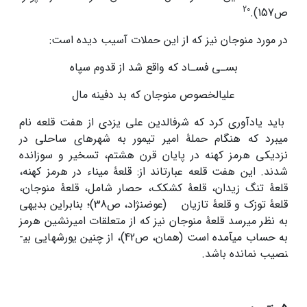
20
ص157).
در مورد منوجان نیز که از این حملات آسیب دیده است:
بسـی فسـاد که واقع شد از قدوم س
پ
اه
علی­الخصوص منوجان که بد دفینه مال
باید یادآوری کرد که شرف­الدین علی یزدی از هفت قلعه نام
می­برد که هنگام حملۀ امیر تیمور به شهرهای ساحلی در
نزدیکی هرمز کهنه در پایان قرن هشتم، تسخیر و سوزانده
شدند. این هفت قلعه عبارت­اند از: قلعۀ میناء در هرمز کهنه،
قلعۀ تنگ زیدان، قلعۀ کشکک، حصار شامل، قلعۀ منوجان،
قلعۀ توزک و قلعۀ تازیان (عوض­نژاد، ص38)؛ بنابراین بدیهی
به نظر می­رسد قلعۀ منوجان نیز که از متعلقات امیرنشین هرمز
به حساب می­آمده است (همان، ص­42)، از چنین یورش­هایی بی­
نصیب نمانده باشد.