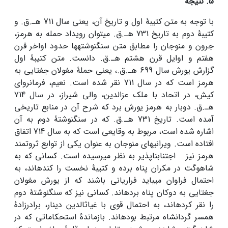
5. نتیجه
با توجه به متن کتیبۀ اول و تاریخ آن، یعنی سال 711 هـ.ق. و
کتیبۀ دوم به تاریخ 731 هـ.ق. می­توان رویداد حمله به هرمز،
جرون و منوجان را مطابق متن سنگ­نوشته­ها حدود اواخر قرن
هفتم و اوایل قرن هشتم هـ.ق. دانست. متن کتیبۀ اول
گزارش یورش سال 699 هـ.ق.، یعنی حملۀ مغولان جغتایی به
هرمز است که در سال 711 نقر شده است. نعیم، فرمانروای
کیش، در اتحاد با ملک عزالدین، والی شیراز، در سال 714
هـ.ق. دوبار به هرمز یورش برد که شرح آن در منابع تاریخی
آمده است. تاریخ 731 هـ.ق. که در سنگ­نوشتۀ دوم به آن
اشاره شده است، مربوط به وقایعی است که به سال 714 اتفاق
افتاده است. ویرانی­های منوجان به عنوان یکی از توابع ثروتمند
هرمز نیز اجتناب­ناپذیر به نظر می­رسیده است. کسانی که به
شاهوگت در مکران پناه برده و کتیبۀ نخست را کنده­اند، به
احتمال فراوان می­باید فراریانی باشند که از یورش مغولان
جغتایی به دوکان پناه برده­اند. کسانی نیز که سنگ­نوشتۀ دوم
را نقر کرده­اند، به احتمال قوی با غیاث­الدین دینار، برادرزادۀ
همسر گردانشاه مرتبط بوده­اند. بازماندۀ استحکاماتی که در