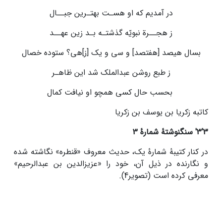
در آمدیم که او هسـت بهتـرین جبــال
ز هجــرة نبویّه گذشتـه بـد زین عهــد
بسال هیصد [هفتصد] و سی و یک [ز]هی؟ ستوده خصال
ز طبع روشن عبدالملک شد این ظاهـر
بحسب حال کسی همچو او نیافت کمال
کاتبه زکریا بن یوسف بن زکریا
3
'
3
'
سنگ­نوشتۀ شمارۀ 3
در کنار کتیبۀ شمارۀ یک، حدیث معروف «قنطره» نگاشته شده
و نگارنده در ذیل آن، خود را «عزیزالدین بن عبدالرحیم»
معرفی کرده است (تصویر4).