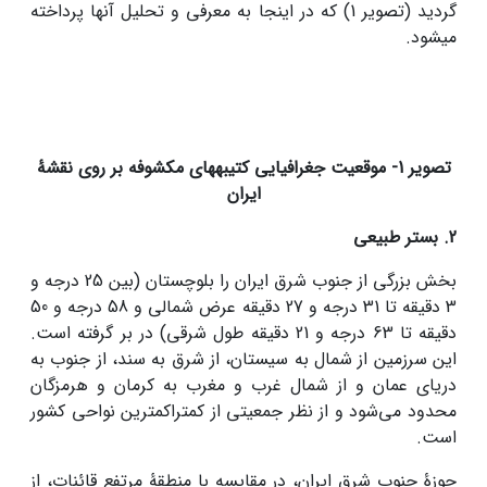
گردید (تصویر 1) که در اینجا به معرفی و تحلیل آنها پرداخته
می­شود.
تصویر 1- موقعیت جغرافیایی کتیبه­های مکشوفه بر روی نقشۀ
ایران
2. بستر طبیعی
بخش بزرگی از جنوب شرق ایران را بلوچستان (بین 25 درجه و
3 دقیقه تا 31 درجه و 27 دقیقه عرض شمالی و 58 درجه و 50
دقیقه تا 63 درجه و 21 دقیقه طول شرقی) در بر گرفته است.
این سرزمین از شمال به سیستان، از شرق به سند، از جنوب به
دریای عمان و از شمال غرب و مغرب به کرمان و هرمزگان
محدود می‌شود و از نظر جمعیتی از کم­تراکم­ترین نواحی کشور
است.
حوزۀ جنوب شرق ایران، در مقایسه با منطقۀ مرتفع قائنات، از