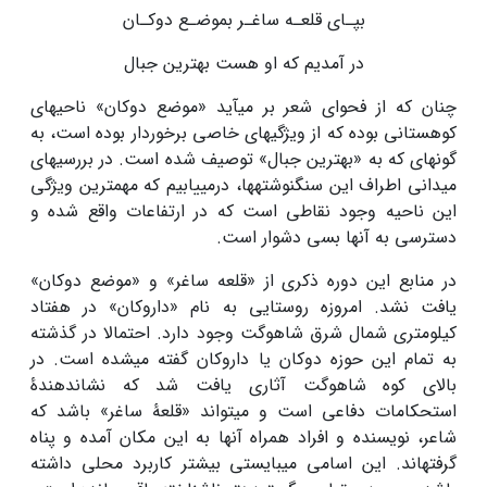
بپـای قلعـه ساغـر بموضـع دوکـان
در آمدیم که او هست بهترین جبال
چنان که از فحوای شعر بر می­آید «موضع دوکان» ناحیه­ای
کوهستانی بوده که از ویژ­گی­های خاصی برخوردار بوده است، به
گونه­ای که به «بهترین جبال» توصیف شده است. در بررسی­های
میدانی اطراف این سنگ­نوشته­ها، درمی­یابیم که مهم­ترین ویژگی
این ناحیه وجود نقاطی است که در ارتفاعات واقع شده و
دسترسی به آنها بسی دشوار است.
در منابع این دوره ذکری از «قلعه ساغر» و «موضع دوکان»
یافت نشد. امروزه روستایی به نام «داروکان» در هفتاد
کیلومتری شمال شرق شاهوگت وجود دارد. احتمالا در گذشته
به تمام این حوزه دوکان یا داروکان گفته می­شده است. در
بالای کوه شاهوگت آثاری یافت شد که نشان­دهندۀ
استحکامات دفاعی است و می­تواند «قلعۀ ساغر» باشد که
شاعر، نویسنده و افراد همراه آنها به این مکان آمده و پناه
گرفته­اند. این اسامی می­بایستی بیشتر کاربرد محلی داشته