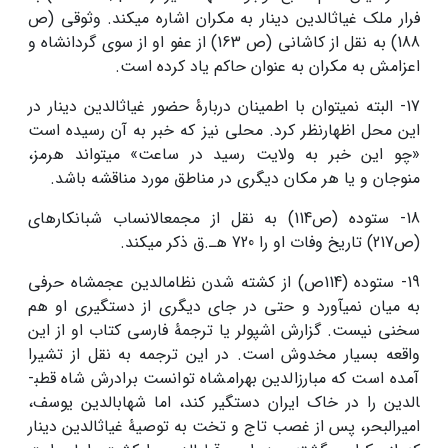
فرار ملک غیاث­الدین دینار به مکران اشاره می­کند. وثوقی (ص
188) به نقل از کاشانی (ص 163) از عفو او از سوی گردان­شاه و
اعزامش به مکران به عنوان حاکم یاد کرده است.
17- البته نمی­توان با اطمینان دربارۀ حضور غیاث­الدین دینار در
این محل اظهارنظر کرد. محلی نیز که خبر به آن رسیده است
«چو این خبر به ولایت رسید در ساعت» می­تواند هرمز،
منوجان و یا هر مکان دیگری در مناطق مورد مناقشه باشد.
18- ستوده (ص114) به نقل از مجمع­الانساب شبانکاره­ای
(ص217) تاریخ وفات او را 720 هـ.ق ذکر می­کند.
19- ستوده (114ص) از کشته شدن نظام­الدین عجم­شاه حرفی
به میان نمی­آورد و حتی در جای دیگری از دستگیری او هم
سخنی نیست. گزارش اشپولر یا ترجمۀ فارسی کتاب او از این
واقعه بسیار مخدوش است. در این ترجمه به نقل از تشیرا
آمده است که مبارزالدین بهرام­شاه توانست برادرش شاه قطب­
الدین را در خاک ایران دستگیر کند، اما شهاب­الدین یوسف،
امیرالبحر، پس از غصب تاج و تخت به توصیۀ غیاث­الدین دینار