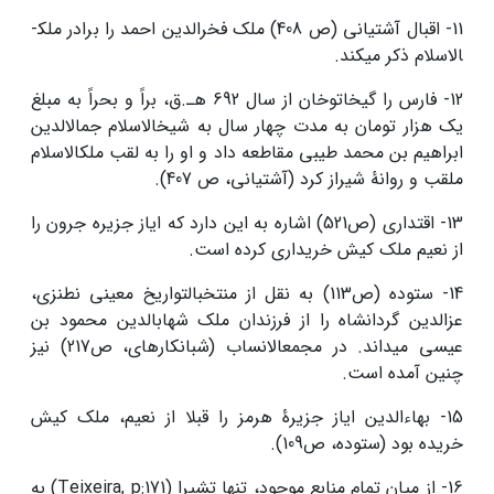
11- اقبال آشتیانی (ص 408) ملک فخرالدین احمد را برادر ملک­
الاسلام ذکر می­کند.
12- فارس را گیخاتوخان از سال 692 هـ.ق، براً و بحراً به مبلغ
یک هزار تومان به مدت چهار سال به شیخ­الاسلام جمال­الدین
ابراهیم بن محمد طیبی مقاطعه داد و او را به لقب ملک­الاسلام
ملقب و روانۀ شیراز کرد (آشتیانی، ص 407).
13- اقتداری (ص521) اشاره به این دارد که ایاز جزیره جرون را
از نعیم ملک کیش خریداری کرده است.
14- ستوده (ص113) به نقل از منتخب­التواریخ معینی نطنزی،
عزالدین گردانشاه را از فرزندان ملک شهاب­الدین محمود بن
عیسی می­داند. در مجمع­الانساب (شبانکاره­ای، ص217) نیز
چنین آمده است.
15- بهاءالدین ایاز جزیرۀ هرمز را قبلا از نعیم، ملک کیش
خریده بود (ستوده، ص109).
16- از میان تمام منابع موجود، تنها تشیرا (Teixeira, p:­171) به