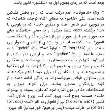
بوده است که در زمان پهلوی اول به «نیکشهر» تغییر یافت.
2- واژۀ «شاهوگت» اسم مرکب است که از دو بخش تشکیل
شده است: یکی «شاهو» به معنای «شاه کوچک، شاهک» که
در بلوچی اسم خاص است و دیگری «گت» که در بلوچی با
«ت» برگشته «gaţ» تلفظ می­شود و به معنی «پناهگاه، جای
محصور و غیر قابل عبور و دور از دسترس، گُدار یا تنگۀ صعب­
العبور» است. گت می­بایستی وام­واژه­ای از زبان­های هند­و­آریایی
باشد. ترنر (Turner:1985) ذیل­واژۀ 3986 واژۀ "gaḍḍh" را به
معنی «قلعه» از واژۀ "*gaḍha-" هند و آریایی ذکر می­کند. از
این گونه گت­ها در جنوب بلوچستان بسیار بوده است و هنگامی
که مردم مورد یورش و هجوم قرار می­گرفته­اند، به این مکان­ها
پناه می­برده­اند و با امکاناتی که برای خود فراهم می­کرده­اند
برای مدت­های طولانی می­توانسته­اند به زندگی ادامه دهند و از
گزند یورش­گران مصون بمانند. برای نمونه می­توان به
استحکامات دفاعی ذیل اشاره نمود که دارای پسوند یا پیشوند
«گت» هستند: بلوچ گت، پیروز گت، گت بن و خاتون گت.
تشیرا (Teixeira, p:­156) نیز از قلعه­ای به نام «گت» (fortress
of Gat) در اطراف میناب (بندر ابراهیم/ خور میناب) نام می­برد.