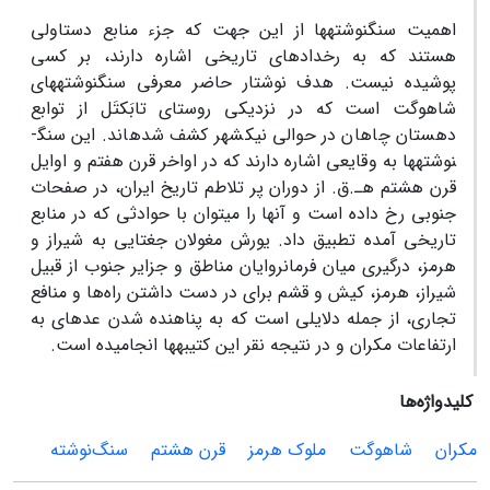
اهمیت سنگ­نوشته­ها از این جهت که جزء منابع دست­اولی
هستند که به رخدادهای تاریخی اشاره دارند، بر کسی
پوشیده نیست. هدف نوشتار حاضر معرفی سنگ­نوشته­های
شاهوگت است که در نزدیکی روستای تابَک­تَل از توابع
دهستان چاهان در حوالی نیک­شهر کشف شده­اند. این سنگ­
نوشته­ها به وقایعی اشاره دارند که در اواخر قرن هفتم و اوایل
قرن هشتم هـ.ق. از دوران پر تلاطم تاریخ ایران، در صفحات
جنوبی رخ داده است و آنها را می­توان با حوادثی که در منابع
تاریخی آمده تطبیق داد. یورش مغولان جغتایی به شیراز و
هرمز، درگیری میان فرمانروایان مناطق و جزایر جنوب از قبیل
شیراز، هرمز، کیش و قشم برای در­ دست ­داشتن راه‌ها و منافع
تجاری، از جمله دلایلی است که به پناهنده شدن عده­ای به
ارتفاعات مکران و در نتیجه نقر این کتیبه­ها انجامیده است.
کلیدواژه‌ها
مکران
شاهوگت
ملوک هرمز
قرن هشتم
سنگ‌نوشته