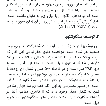
در این ناحیه از ایران، در قرن چهارم قبل از میلاد، عبور اسکندر
مقدونی و سپاهیانش از این سرزمین خشک و بی­آب و علف
است که پیامد­های ناگواری را برای وی به دنبال داشته است.
طبق گزارش آریان، مرکز این ساتراپی در آن زمان «پورا» بوده­
است (Arrian, VI. XXIV. 1).
3. توصیف سنگ­نوشته­ها
2
این ­نوشته­ها­ در جبهۀ شمالی ارتفاعات شاهوگَت
بر روی چند
صخره نقر شده است. موقعیت دقیق جغرافیایی این آثار 25
درجه و 59 دقیقه و 49 ثانیۀ عرض شمالی و 59 درجه و 52
دقیقه و 25 ثانیۀ طول شرقی است. ارتفاع این آثار از سطح
دریا 384­ متر است و در فاصله 500 متری شمال آن رودخانۀ
فصلی شاهوگت جریان دارد. این نوشته­ها در میانۀ راه صعود
به قلۀ کوه شاهوگت و در کنار تعدادی سنگ­نگاره قرار گرفته
است. در مسیر دسترسی به این آثار، تعدادی سازه­های دفاعی
کهن به شکل سنگر وجود دارد که از کاربری دفاعی آنها در
گذشته حکایت دارد. مشخصات و متن سنگ­نوشته­ها به شرح
ذیل است: