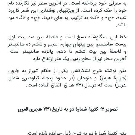
به معرفی خود ­پرداخته است. در آخرین سطر نیز نگارنده نام
خود را حک کرده است. از ویژگی­های نوشتاری این شعر کاربرد
«ب»، «ج» و «ک» به ترتیب به جای «پ»، «چ» و «گ» می­
باشد.
خط این سنگ­نوشته نسخ است و فاصلۀ بین سه بیت اول
بیست سانتی­متر، بین بیت­های چهارم، پنجم و ششم ده سانتی­متر
و فاصلۀ بین بیت ششم تا دهم، پانزده سانتی­متر است.
آخرین سطر نیز از سطح زمین یک متر ارتفاع دارد.
متن نوشته شرح لشکرکشی یکی از حکام شیراز به جَرون
(جزیرۀ هرمز) و منوجان (در حدود پنجاه کیلومتری شمال
هرمز) است که درسال 731 هـ.ق. اتفاق افتاده است.
تصویر 3- کتیبۀ شمارۀ دو به تاریخ 731 هجری قمری
متن کتیبۀ شمارۀ دو به شرح ذیل خوانده شده است: