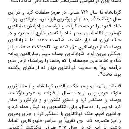
باشد؛ چون در مقیاسی گسترده­تر ناشناخته باقی مانده­ است.
گردانشاه تا سال 716 هـ.ق. در هرمز سلطنت کرد و در این
18
سال درگذشت
. بعد از او بزرگ­ترین فرزندش، مبارزالدین بهرام­
شاه، قدرت را در دست گرفت و توانست برادرانش قطب­الدین
تهمتن و نظام­الدین عجم شاه را که در خارج از جزیره و در
خاک ایران استقرار داشتند، شکست دهد؛ اما شهاب­الدین
یوسف که از دریاسالاری عزل شده بود، تاج­و­تخت سلطنت را از
چنگش بیرون آورد. شهاب­الدین یوسف سپس مبارزالدین بهرام­
شاه و نظام­الدین عجم­شاه را 'که بعدها با بهرام­شاه از در صلح
درآمده بود' به سعایت غیاث­الدین دینار که از مکران برگشته
19
بود، کشت
.
قطب­الدین تهمتن، پسر ملک عزالدین گردانشاه و از مقتدرترین
ملوک هرمز، پس از چندین­سال از قلهات به هرمز بازگشت،
یوسف را دستگیر کرد و دستور کشتن او و یارانش را صادر
کرد. او پس از ده سال، برای انتقام­جویی به کیش حمله کرد و
جانشین نعیم، ملک غیاث­الدین را دستگیر کرد و جزایر بحرین
را نیز متصرف شد. وی تقریباً بر سراسر خلیج فارس تسلط
داشت تا این که در سال 747 هـ.ق. درگذشت (اشپولر،