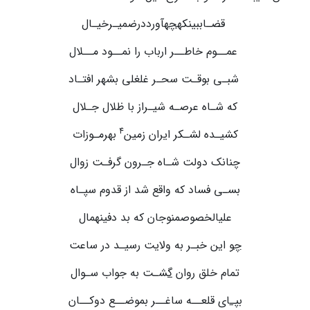
قضـاببینکه
چ
هآورددرضمیـرخیـال
عمــوم خاطــر ارباب را نمــود مــلال
شبـی بوقـت سحـر غلغلی بشهر افتـاد
که شـاه عرصـه شیـراز با ظلال جـلال
4
کشیـده لشـکر ایران زمین
بهرمـوزات
چنانک دولت شـاه جـرون گرفـت زوال
بسـی فساد که واقع شد از قدوم سپـاه
علی­الخصوصمنوجان که بد دفینهمال
چ
و این خبـر به ولایت رسیـد در ساعت
تمام خلق روان
گ
شـت به جواب سـوال
ب
پـ
ای قلعــه ساغــر بموضــع دوکــان