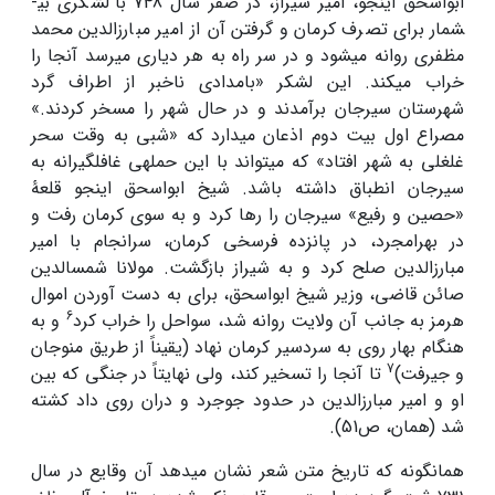
ابواسحق اینجو، امیر شیراز، در صفر سال 748 با لشکری بی­
شمار برای تصرف کرمان و گرفتن آن از امیر مبارزالدین محمد
مظفری روانه می­شود و در سر راه به هر دیاری می­رسد آنجا را
خراب می­کند. این لشکر «بامدادی ناخبر از اطراف گرد
شهرستان سیرجان برآمدند و در حال شهر را مسخر کردند.»
مصراع اول بیت دوم اذعان می­دارد که «شبی به وقت سحر
غلغلی به شهر افتاد» که می­تواند با این حمله­ی غافلگیرانه به
سیرجان انطباق داشته باشد. شیخ ابواسحق اینجو قلعۀ
«حصین و رفیع» سیرجان را رها کرد و به سوی کرمان رفت و
در بهرامجرد، در پانزده فرسخی کرمان، سرانجام با امیر
مبارزالدین صلح کرد و به شیراز بازگشت. مولانا شمس­الدین
صائن قاضی، وزیر شیخ ابواسحق، برای به دست آوردن اموال
6
هرمز به جانب آن ولایت روانه شد، سواحل را خراب کرد
و به
هنگام بهار روی به سردسیر کرمان نهاد (یقیناً از طریق منوجان
7
و جیرفت)
تا آنجا را تسخیر کند، ولی نهایتاً در جنگی که بین
او و امیر مبارزالدین در حدود جوجرد و دران روی داد کشته
شد (همان، ص51).
همان­گونه که تاریخ متن شعر نشان می­دهد آن وقایع در سال