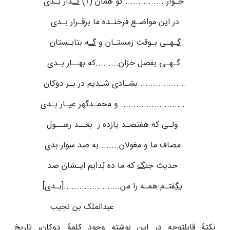
جـوار.................کو همان (؟)
گـ
ذار بـدی
در این مواضـع فرخنـده ما برقـرار بـدی
گ
ـهـی بـوقت زمستـان و
گـ
ه بتابـستان
گ
ـهـی بفصل خزان.........که بهــار بـدی
...................بشـادی شـدیم در بـر دوکان
......................... و محمـد
گ
هر عیـار بـدی
ولـی که هفتصـد یازده ز بعــد رســول
مصاف ما و مغولان........به صد سوار بدی
حدیث جن
گ
که ما ده بُدایم ایـشان صد
ب
گ
فتـم همـه را من......................[بـدی]
عبدالملک بن نجیب
نکتۀ قابل­توجه در این نوشته وجود کلمۀ دوکان، تاریخ