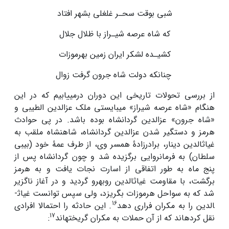
شبی بوقت سحـر غلغلی بشهر افتاد
که شاه عرصه شیـراز با ظلال جلال
کشیـده لشکر ایران زمین بهرموزات
چنانکه دولت شاه جرون گرفت زوال
از بررسی تحولات تاریخی این دوران درمی­یابیم که در این
هنگام «شاه عرصه شیراز» می­بایستی ملک عزالدین الطیبی و
«شاه جرون» عز­الدین گردانشاه بوده باشد. در پی حوادث
هرمز و دستگیر شدن عز­الدین گردانشاه، شاهنشاه ملقب به
غیاث­الدین دینار، برادرزادۀ همسر وی، از طرف عمۀ خود (بی­بی
سلطان) به فرمانروایی برگزیده شد و چون گردانشاه پس از
پنج ماه به طور اتفاقی از اسارت نجات یافت و به هرمز
برگشت، با مقاومت غیاث­الدین رو­به­رو گردید و در آغاز ناگزیر
شد که به سواحل هرموزات بگریزد، ولی سپس توانست غیاث­
16
الدین را به مکران فراری دهد
. این حادثه را احتمالا افرادی
17
نقل کرده­اند که از آن حملات به مکران گریخته­اند
: