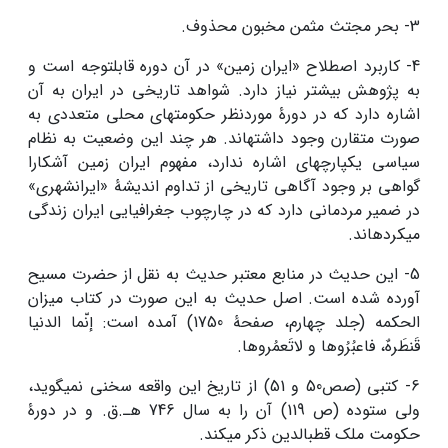
3- بحر مجتث مثمن مخبون محذوف.
4- کاربرد اصطلاح «ایران زمین» در آن دوره قابل­توجه است و
به پژوهش بیشتر نیاز دارد. شواهد تاریخی در ایران به آن
اشاره دارد که در دورۀ موردنظر حکومت­های محلی متعددی به
صورت متقارن وجود داشته­اند. هر چند این وضعیت به نظام
سیاسی یکپارچه­ای اشاره ندارد، مفهوم ایران زمین آشکارا
گواهی بر وجود آگاهی تاریخی از تداوم اندیشۀ «ایران­شهری»
در ضمیر مردمانی دارد که در چارچوب جغرافیایی ایران زندگی
می­کرده­اند.
5- این حدیث در منابع معتبر حدیث به نقل از حضرت مسیح
آورده شده است. اصل حدیث به این صورت در کتاب میزان
الحکمه (جلد چهارم، صفحۀ 1750) آمده است: إنّما الدنیا
قَنطَرهٌ، فاعبُرُوها و لاتَعمُروها.
6- کتبی (صص50 و 51) از تاریخ این واقعه سخنی نمی­گوید،
ولی ستوده (ص 119) آن را به سال 746 هـ.ق. و در دورۀ
حکومت ملک قطب­الدین ذکر می­کند.