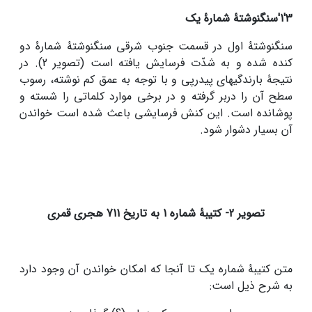
3
'
1
'
سنگ­نوشتۀ شمارۀ یک
سنگ­نوشتۀ اول در قسمت جنوب شرقی سنگ­نوشتۀ شمارۀ دو
کنده شده و به شدّت فرسایش یافته است (تصویر 2). در
نتیجۀ بارندگی­های پی­در­پی و با توجه به عمق کم نوشته، رسوب
سطح آن را دربر گرفته و در برخی موارد کلماتی را شسته و
پوشانده است. این کنش فرسایشی باعث شده است خواندن
آن بسیار دشوار شود.
تصویر 2- کتیبۀ شماره 1 به تاریخ 711 هجری قمری
متن کتیبۀ شماره یک تا آنجا که امکان خواندن آن وجود دارد
به شرح ذیل است: