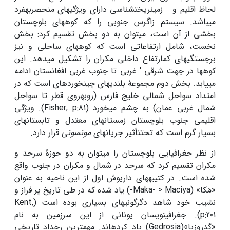
لحاظ اقلیم و زمین­ریخت­شناسی دارای ویژگی­های منحصربه­فرد
می­باشد. سیستم زاگرس جنوبی را که کوه­های بلوچستان
بخشی از آن است، می­توان به دو بخش تقسیم کرد: بخش
نخست، شامل ارتفاعاتی است که کوه­های ساحلی و نیز
برجستگی­های کم­ارتفاع داخلی مکران را تشکیل می­دهد. این
کوه­ها در جهت شرقی ' غربی تا جنوب غربی افغانستان ادامه
می­یابد. بخش دوم مجموعۀ بلندی­های چین­خورده­ای است که در
امتداد سواحل شمالی خلیج فارس (رو­به­روی قطر تا سواحل
شمال غربی عمان) به چشم می­خورد (Fisher, p:81). ویژگی
اقلیمی جنوب بلوچستان زمستان­های معتدل و تابستان­های
بسیار گرم است که تحت­تأثیر جریان­های
مونسونی
قرار دارد.
از نظر جغرافیایی بلوچستان را می­توان به دو حوزۀ سرحد و
مکران تقسیم کرد که سرحد در شمال و مکران در جنوب واقع
شده است. در کتیبه­های داریوش اول از این ناحیه به عنوان
«مَکا» (Maka- > Maciya-) یاد شده که در طی تاریخ پر فراز و
نشیب خود شاهد دگرگونی­های بسیاری بوده­ است (Kent,
p:201). جغرافی­نویسان یونانی از این سرزمین به نام
«گدروزیا»(Gedrosia) یاد کرده­اند. مهم­ترین رخداد تاریخی