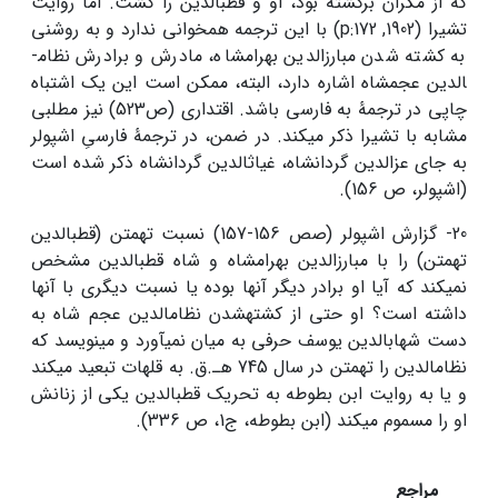
که از مکران برگشته بود، او و قطب­الدین را کشت. اما روایت
تشیرا (1902, p:172) با این ترجمه هم­خوانی ندارد و به روشنی
به کشته شدن مبارزالدین بهرام­شاه، مادرش و برادرش نظام­
الدین عجم­شاه اشاره دارد، البته، ممکن است این یک اشتباه
چاپی در ترجمۀ به فارسی باشد. اقتداری (ص523) نیز مطلبی
مشابه با تشیرا ذکر می­کند. در ضمن، در ترجمۀ فارسیِ اشپولر
به جای عزالدین گردان­شاه، غیاث­الدین گردان­شاه ذکر شده است
(اشپولر، ص 156).
20- گزارش اشپولر (صص 156-157) نسبت تهمتن (قطب­الدین
تهمتن) را با مبارزالدین بهرام­شاه و شاه قطب­الدین مشخص
نمی­کند که آیا او برادر دیگر آنها بوده یا نسبت دیگری با آنها
داشته است؟ او حتی از کشته­شدن نظام­الدین عجم شاه به
دست شهاب­الدین یوسف حرفی به میان نمی­آورد و می­نویسد که
نظام­الدین را تهمتن در سال 745 هـ.ق. به قلهات تبعید می­کند
و یا به روایت ابن بطوطه به تحریک قطب­الدین یکی از زنانش
او را مسموم می­کند (ابن بطوطه، ج1، ص 336).
مراجع