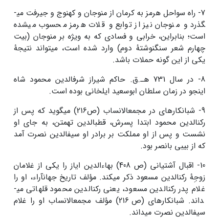
7- راه سواحل هرمز به کرمان از منوجان و کهنوج و جیرفت می­
گذرد و منوجان نیز از توابع و قلات هرمز محسوب می­شده
است؛ بنابراین، خرابی و فسادی که به ویژه بر منوجان (بیت
چهارم شعر سنگ­نوشتۀ دوم) وارد شده است، می­تواند نتیجۀ
یکی از این گونه حملات باشد.
8- در سال 731 هـ.ق. حاکم شیراز شرف­الدین محمود شاه
اینجو در زمان سلطان ابوسعید ایلخانی بوده است.
9- شبانکاره­ای در مجمع­الانساب (ص216) می­گوید که پس از
رکن­الدین محمود ابتدا پسرش، قطب­الدین تهمتن، به جای او
نشست و پس از او مملکت بر برادر او سیف­الدین نصرت آمد
که از بی­بی بانصر بود.
10- اقبال آشتیانی (ص 408) بهاءالدین ایاز را یکی از غلامان
زوجِۀ رکن­الدین مسعود ذکر می­کند. مؤلف تاریخ جهان­آراء، او را
غلام پدر رکن­الدین مسعود، یعنی رکن­الدین محمود قلهاتی می­
داند. شبانکاره­ای (ص 216) مؤلف مجمع­الانساب او را غلام
سیف­الدین نصرت می­داند.