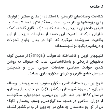
1. مقدمه
شناخت رخدادهای تاریخی با استفاده از منابع معتبر از اولویت­
های پژوهش­های تاریخی است. سنگ­نوشته­ها بخش جدایی­
ناپذیر داده­های تاریخی هستند که به درک وقایع گذشته کمک
شایانی می­کنند. اهمیت این دسته از معلومات تاریخی از این
واقعیت سرچشمه می­گیرد که آنها در زمان وقوع تحولات
یادرزمانینزدیکبهآننوشتهشده­اند.
کتیبه­های نوین و ناشناختۀ شاهوگت (Šāhūgaţ) از همین گونه
یافته­های تاریخی و باستان­شناسی است که می­تواند به روشن
شدن حوادث سیاسی صفحات جنوبی ایران و همچنین
سواحل خلیج فارس و دریای مکران، یاری رساند.
طرح بررسی باستان­شناسی مکران جنوبی به سرپرستی روح­اله
1
شیرازی در حوزۀ شهرستان نیکشهر (گِه)
در جنوب بلوچستان،
در سال 1387 اجرا شد. طی این بررسی، مجموعه­ای سنگ­نوشته
از دوران اسلامی در حدود سه کیلومتری جنوب روستای تابک­
تَل از توابع دهستان چاهان در جنوبی غرب نیکشهر کشف