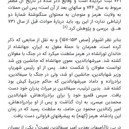
731 ثبت گردیده است و وقایع ذکر شده در تاریخ آل مظفر
مربوط به سال 746 و سال­های بعد از آن است؛ پس این حملات
به ولایت هرمز و منوجان به محتوای سنگ­نوشتۀ شمارۀ دو
ارتباطی ندارد؛ از این رو، باید دربارۀ حوادث قبل از سال 731
(8)
هـ.ق. بررسی و پژوهش کرد.
بنابر نظر اشپولر (صص 153-157) و به نقل از منابعی که ذکر
کرده است، هم­زمان با حملۀ مغول به ایران، جهان­شاه از
خاندان توران­شاه در هرمز سلطنت می­کرد که در جنگ با مغولان
کشته شد. میرشهاب­الدین، عموی جهانشاه که جانشین وی شد
توانست مغولان را شکست دهد. پس از او رئیس شهریار،
وزیر شهاب­الدین، جانشین او شد، ولی در جنگ با سیف­الدین،
برادرزاده و داماد میرشهاب­الدین که حاکم جزیرۀ کیش بود
کشته شد. بدین ترتیب، سیف­الدین بر میراث پدران خود دست
یافت. سپس قلمرو خود را برای برادرزاده­اش، شهاب­الدین
محمدبن عیسی، به ارث گذاشت و پس از او برادرزاده­اش،
امیر رکن­الدین محمود بن حامد، به سلطنت رسید که در زمان
این پادشاه، هرمز (کهنه) به پیشرفت­های فراوانی دست یافت.
9
در پی ناآرامی­های بعدی، امیر سیف­الدین نصرت
، یکی از پسران