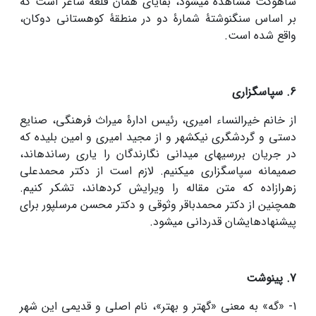
شاهوگت مشاهده می­شود، بقایای همان قلعۀ­ ساغر است که
بر اساس سنگ­نوشتۀ شمارۀ دو در منطقۀ کوهستانی دوکان،
واقع شده است.
6. سپاسگزاری
از خانم خیرالنساء امیری، رئیس ادارۀ میراث فرهنگی، صنایع
دستی و گردشگری نیکشهر و از مجید امیری و امین بلیده که
در جریان بررسی­های میدانی نگارندگان را یاری رسانده­اند،
صمیمانه سپاسگزاری می­کنیم. لازم است از دکتر محمدعلی
زهرازاده که متن مقاله را ویرایش کرده­اند، تشکر کنیم.
همچنین از دکتر محمدباقر وثوقی و دکتر محسن مرسل­پور برای
پیشنهادهایشان قدردانی می­شود.
7. پی­نوشت
1- «گه» به معنی «گهتر و بهتر»، نام اصلی و قدیمی این شهر