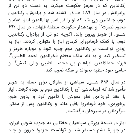
رکن­الدین که در هرمز حکومت می­کرد، به دست دو تن از
برادرانش در سال 689 هـ.ق. کشته شد و برادرش، رکن­الدین
دوم، جانشین وی شد که او را نیز امیر بهاءالدین ایاز، غلام و
10
محرم نصرت
و عهده­دار حکومت منطقۀ قلهات، در سال 692
هـ.ق. از هرمز بیرون راند. اگرچه دو تن از برادران رکن­الدین
دوم، با کمک فرمانروای کرمان ایاز را متواری کردند، ایاز به
زودی توانست بر رکن­الدین دوم چیره شود و دوباره هرمز را
11
تسخیر کند و به نام ملک معظم فخرالدین احمد الطیبی
،
12
فرزند جمال­الدین ابراهیم بن محمد الطیبی والی کیش
و
حامی خود خطبه بخواند و سکه ضرب کند.
در سال 696 هـ.ق. سپاهی از مغولان برای حمله به هرمز
مأمور شد که فرماندهی آن را رکن­الدین دوم بر عهده گرفت. ایاز
با عقد قراردادی نظر مغولان را تأمین کرد و بدون هیچ
برخوردی، خود فرمانروا باقی ماند و رکن­الدین پس از مدتی
سرگردانی در سیرجان درگذشت.
ایاز در نتیجۀ یورش سپاهیان جغتایی به جنوب شرقی ایران،
در جزیرۀ قشم مستقر شد و توانست جزیرۀ جرون و چند