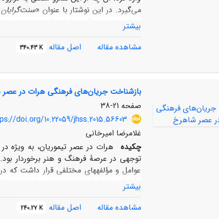
می‌گیرد. در این نوشتار با عنوان «
سنت‌گرایان 
پرسش هستیم که «علمای قدیمی و سنتی ساک
بیشتر
فرایند استقرار و اجرای نظم جدید روسی داشت
حفظ هویت مسلمانی، به­رغم ستیز آرام اولیه
مشاهده مقاله
اصل مقاله
340.43 K
جرح و تعدیل این گونه قابل طرح است که علمای
پیش گرفتند و از ابزارهای فرهنگی برای حفظ
خود و سودمند دیدن تعامل به همگرایی با رو
بازشناخت جریان‌های فرهنگی هرات در عصر 
صفحه
21-38
ps://doi.org/10.22059/jhss.2015.56603
غلامرضا امیرخانی
چکیده
هرات در عصر تیموریان، به ویژه در
توجهی در عرصۀ فرهنگ و هنر برخوردار بود.
عوامل و مؤلفه­های مختلفی قرار داشت که در ا
زبان فارسی، ایران محوری و تصوف، به تحلیل و
بیشتر
شخص شاهرخ و فرزندش بایسنغر میرزا، پردا
مشاهده مقاله
اصل مقاله
240.27 K