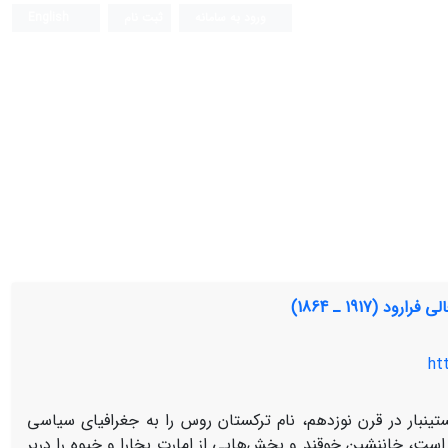
ورود به سامانه
ثبت نام
English
(1917 ـ 1864)
ht
ین­بار در قرن نوزدهم، نام ترکستان روس را به جغرافیای سیاسی
د است، خان­نشین خوقند و بخش‌هایی از امارت بخارا و خیوه را دربر