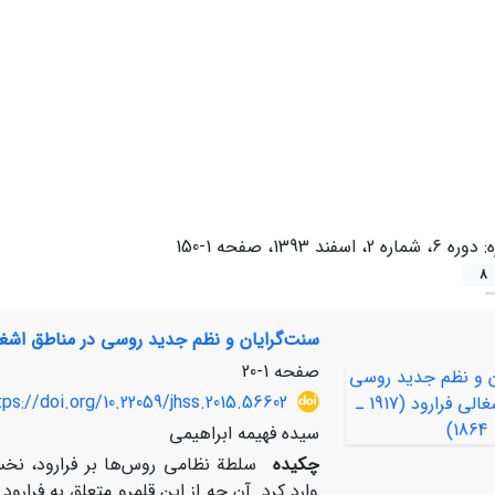
ه:
دوره 6، شماره 2، اسفند 1393، صفحه 1-150
8
سنت‌گرایان و نظم جدید روسی در مناطق اشغالی فرارود 
صفحه
1-20
tps://doi.org/10.22059/jhss.2015.56602
سیده فهیمه ابراهیمی
چکیده
سلطة نظامی روس‌ها بر فرارود، نخست
وارد کرد. آن چه از این قلمرو متعلق به فرارو