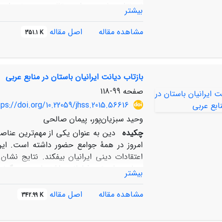
نیز نقل می­شود. در این مقاله به رد برخی ادع
بیشتر
می­شود و همچنان شکل نوشتن واژه­های فارس
می­شود.
مشاهده مقاله
اصل مقاله
351.1 K
بازتاب دیانت ایرانیان باستان در منابع عربی
صفحه
99-118
ps://doi.org/10.22059/jhss.2015.56616
وحید سبزیان‌پور، پیمان صالحی
چکیده
دین به عنوان یکی از مهم‌ترین عناصر 
امروز در همۀ جوامع حضور داشته است. این
اعتقادات دینی ایرانیان بیفکند. نتایج نشان 
سیاست اهمیّت فراوانی داشته است؛ به گونه­ا
بیشتر
برقراری امنیت اجتماعی محسوب می­شده­ است 
زمین بوده است. همچنین این پژوهش از اعتقا
مشاهده مقاله
اصل مقاله
342.99 K
توکّل، رضایت به خواست خدا، مبارزه با نفس، 