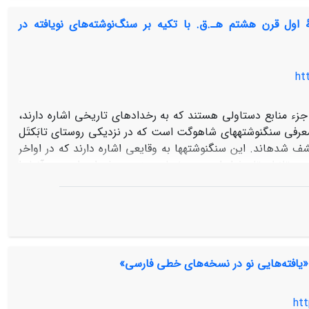
ول قرن هشتم هـ.ق. با تکیه بر سنگ‌نوشته‌های نویافته در
ht
جزء منابع دست­اولی هستند که به رخدادهای تاریخی اشاره دارند،
ی سنگ­نوشته­های شاهوگت است که در نزدیکی روستای تابَک­تَل
 شده­اند. این سنگ­نوشته­ها به وقایعی اشاره دارند که در اواخر
پر تلاطم تاریخ ایران، در صفحات جنوبی رخ داده است و آنها را
 تطبیق داد. یورش مغولان جغتایی به شیراز و هرمز، درگیری میان
از، هرمز، کیش و قشم برای در­ دست ­داشتن راه‌ها و منافع تجاری،
 به ارتفاعات مکران و در نتیجه نقر این کتیبه­ها انجامیده است.
 «یافته‌هایی نو در نسخه‌های خطی فارسی»
htt