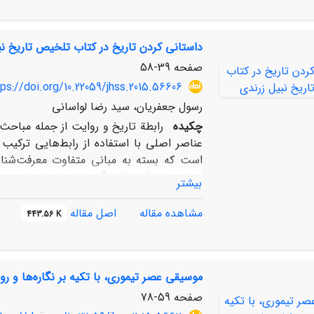
داستانی کردن تاریخ در کتاب تلخیص تاریخ نب
صفحه
39-58
ps://doi.org/10.22059/jhss.2015.56606
رسول جعفریان، سید رضا لواسانی
چکیده
رابطة تاریخ و روایت از جمله مباحث 
عناصر اصلی با استفاده از رابط‌هایی ترکیب
است که بسته به مبانی متفاوت معرفت‌شناسا
منابعی، فارغ از تاثیر گریزناپذیر ارزش‌های م
بیشتر
منظور لازم است نقل‌های منابع مختلف با یک
مشاهده مقاله
اصل مقاله
443.56 K
می‌کند و با مقایسۀ آن با سایر منابع بابی و
بشروئی (شامل: «علت حضور در شیراز»، «آشنا
ایمان آوردن به وی») دست‌خوش داستانی کر
موسیقی عصر تیموری، با تکیه بر نگاره‌ها و ر
صفحه
59-78