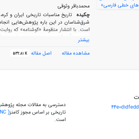
محمدباقر وثوقی
چکیده
تاریخ مناسبات تاریخی ایران و کره
شرق‌شناسان در این باره پژوهش‌هایی انجام د
است. با انتشار منظومۀ «کوش­نامه» که روایت 
روی محققّان گشوده و مشخص شد که سابقۀ منا
بیشتر
کتاب نام قدیم کشور کره با عنوان «بسیلا» آم
«سیلا» ثبت شده است؛ در نخستین گام این پر
مشاهده مقاله
اصل مقاله
532.81 K
دارد یا نه؟ و این که چرا نام قدیم کره به
تاکنون پژوهشی مستقل در این باره به انجام
متون اسلامی، دربارۀ علل تفاوت ضبط نام قد
نسخه­های خطی جدیدی را در این زمینه معرفی 
ات
دسترسی به مقالات مجله پژوهشه
44e0d1dfed
تاریخی بر اساس مجوز کامنز
( CC BY-NC)
است.