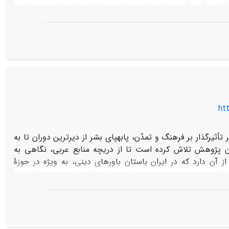
اهای نگارندۀ سفرنامه، مانند زناربستن شاه عباس اول نیز پرداخته
ی به دست موراتوویچ و ناشران سفرنامه­اش به متن حاضر ضمیمه
htt
تأثیرگذار بر فرهنگ و تمدّن، پابه­پای بشر از دیرترین دوران تا به
 پژوهش تلاش کرده است تا از دریچه منابع عربی، نگاهی به
از آن دارد که در ایران باستان ‌باورهای دینی، به ویژه در حوزۀ
ی که دین و سیاست، دو برادر همزاد و یکی از مهم‌ترین ابزارهای
و پادشاه، نقشی دینی بر عهده داشته و نمایندۀ خداوند بر روی
د راسخ ایرانیان به خداوند، تقوای الهی، معاد، پاداش و عقاب،
انجام اعمال حسنه و... خبر می­دهد.