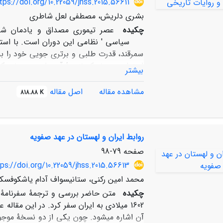
tps://doi.org/10.22059/jhss.2015.56611
بشری دلریش، مصطفی لعل شاطری
چکیده
عصر تیموری مصداق و یادمان شکو
سیاسی ' نظامی این دوران است. با استیلای 
سمرقند، قدرت طلبی و برتری جویی خود را به 
اهتمام ورزیدند که نتیجۀ آن، طرح مبحث مکت
بیشتر
عصر تحولات و شکوفایی چشم گیری را در آن ش
از شأنی بالاتر از گذشته برخوردار شدند و این
مشاهده مقاله
اصل مقاله
818.88 K
دوره، به وضوح آشکار است. نوشتۀ حاضر بر آ
و نگاره‌های مرتبط، وضعیت موسیقی و موسیقی‌
دورۀ تیمور، شاهرخ و حسین بایقرا بررسی کند
روابط ایران و لهستان در عهد صفویه
دولت‌مردان عصر تیموری به این هنر، از محور
صفحه
79-98
ps://doi.org/10.22059/jhss.2015.56613
محمد امین رکنی، ستانیسواف آدام یاشکوفسک
چکیده
متن حاضر بررسی و ترجمۀ سفرنامۀ صف
1602 میلادی به ایران سفر کرد. در این مقال
آن اشاره می­شود. چون یکی از دو نسخۀ موج