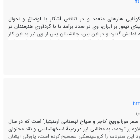
ht
فایی هنرهای متعدد و در تناقض آشکار با اوضاع و احوال
تیمور بر ایران، وی در صدد برآمد تا با گردآوری هنرمندان در
نمایش گذارد و در این بین، جانشینان پس از وی نیز به این کار
ب هرات در گسترۀ فرهنگ ایرانی بود. یکی از هنرهایی که در این
اهدیم، هنر موسیقی است، به نحوی که نمایندگان آن نیز بالطبع
 موضوع در گزارش‌های منابع دست اول و نگاره‌های بازمانده از این
ن است تا با روش توصیفی ' تحلیلی و با استناد به متون تاریخی
دانان را به ویژه با تأمل و تعمق در نگاره­های این عصر در سه
. طبیعی است که در این میان انگیزه‌ها و محرک­های سیاسی توجه
های مورد بحث این مقاله خواهد بود.
htt
ی
ر موراتوویچ 'تاجر و سیاح لهستانی ارمنی­تبار' است که در سال
ه علاوه بر ترجمه، به مطالبی نیز در زمینۀ نسخه­شناسی و نقد محتوای
ود این سفرنامه را کروسینسکی تصحیح کرده است، پاورقی ایشان