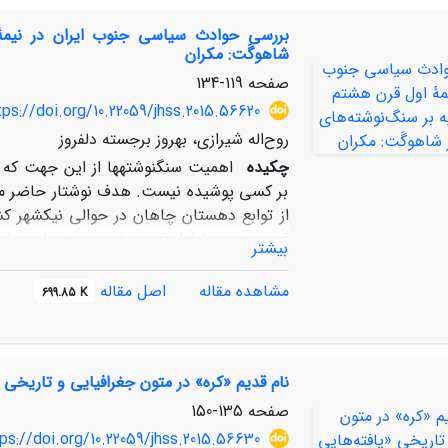
بررسی حوادث سیاسی جنوب ایران در نیمۀ ا
شاهوگَت: مکران
صفحه
119-134
tps://doi.org/10.22059/jhss.2015.56620
روح‌اله شیرازی، بهروز برجسته دلفروز
چکیده
اهمیت سنگ­نوشته­ها از این جهت که 
بر کسی پوشیده نیست. هدف نوشتار حاضر معرف
از توابع دهستان چاهان در حوالی نیک­شهر کشف
قرن هفتم و اوایل قرن هشتم هـ.ق. از دوران 
بیشتر
می­توان با حوادثی که در منابع تاریخی آمده
فرمانروایان مناطق و جزایر جنوب از قبیل شیر
مشاهده مقاله
اصل مقاله
699.85 K
از جمله دلایلی است که به پناهنده شدن عده­ای
نام قدیم «کره» در متون جغرافیایی و تاریخی
صفحه
135-150
ps://doi.org/10.22059/jhss.2015.56630