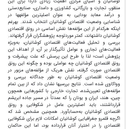
کوشانیان و آسیای مرکزی اهمیّت زیادی دارد؛ برای این
منظور، تجارت و بازرگانی، کشاورزی و دامداری، صنایع‌دستی
و درآمد معابد بودایی به عنوان اصلی­ترین مؤلفه­ها در
شناسایی وضعیت اقتصادی کوشانیان انتخاب شدند. به­رغم
اینکه هرکدام از این مؤلفه‌ها نقش اساسی در رونق اقتصادی
کوشانیان داشته­اند، کمتر موردتوجه پژوهشگران قرار گرفته­اند.
بررسی و تحلیل فعالیت‌های اقتصادی کوشانیان، به‌ویژه
فعالیت‌های تجاری و عوامل تأثیرگذار بر آن، از اهداف این
پژوهش است؛ لذا با طرح این پرسش که علت پیشرفت و
رونق اقتصادی کوشانیان چه عواملی بوده و چگونه این رونق
اقتصادی صورت گرفته، نقش هریک از مؤلفه‌های مزبور در
وضعیت اقتصادی کوشانیان به طور جداگانه بررسی و
وواکاوی شده است. نتایج بررسی­ها نشان داد که از بین تمام
مؤلفه‌های تعیین‌شده، تجارت خارجی با کشورهایی همچون
چین، هند، ایران و یونان را که عمدتاً در مسیر جاده ابریشم
قرارداشتند، باید اصلی­ترین عامل در شکوفایی و رونق
اقتصادی کوشانیان به‌حساب­آورد. همچنین مشخص شد که
اگرچه قلمرو جغرافیایی کوشانیان امکانات لازم برای شکوفایی
اقتصادی را در اختیار آنان قرارداده بود، اما این حاکمان