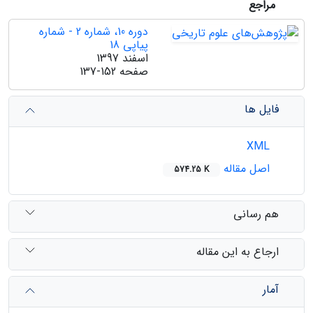
مراجع
دوره 10، شماره 2 - شماره
پیاپی 18
اسفند 1397
صفحه
137-152
فایل ها
XML
اصل مقاله
574.25 K
هم رسانی
ارجاع به این مقاله
آمار