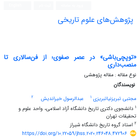
ورود به سامانه
ثبت نام
English
پژوهش‌های علوم تاریخی
«توپچی‌باشی» در عصر صفوی؛ از فن‌سالاری تا
منصب‌داری
نوع مقاله : مقاله پژوهشی
نویسندگان
2
1
مجتبی تبریزنیاتبریزی
عبدالرسول خیراندیش
1
دانشجوی دکتری تاریخ دانشگاه آزاد اسلامی، واحد علوم و
تحقیقات تهران
2
استاد گروه تاریخ دانشگاه شیراز
https://doi.org/10.22059/jhss.2020.246048.472906