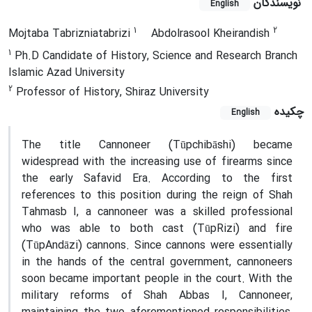
نویسندگان
English
1
2
Mojtaba Tabrizniatabrizi
Abdolrasool Kheirandish
1
Ph.D Candidate of History, Science and Research Branch
Islamic Azad University
2
Professor of History, Shiraz University
چکیده
English
The title Cannoneer (Tūpchibāshi) became
widespread with the increasing use of firearms since
the early Safavid Era. According to the first
references to this position during the reign of Shah
Tahmasb I, a cannoneer was a skilled professional
who was able to both cast (TūpRizi) and fire
(TūpAndāzi) cannons. Since cannons were essentially
in the hands of the central government, cannoneers
soon became important people in the court. With the
military reforms of Shah Abbas I, Cannoneer,