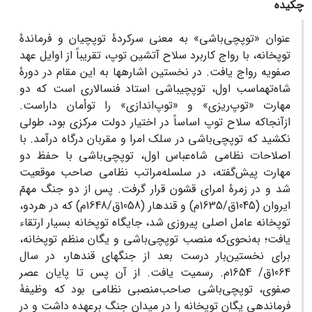
چکیده
عنوان «توپچی‌­­باشی» به معنی سرکردۀ توپچیان و فرماندۀ
توپخانه، با رواج کاربرد سلاح آتشین توپ، تقریباً از اوایل عهد
صفویه رواج یافت. در نخستین اشاره­ها به این مقام در دورۀ
شاه‌تهماسب اول، توپچی­باشی استاد فن­سالاری است که دو
مهارت «توپ­‌ریزی» و «توپ­‌اندازی» را توأمان داراست.
ازآنجاکه سلاح توپ اساساً در اختیار دولت مرکزی بود، طولی
نکشید که توپچی‌­­­باشی در سلک امرا و مقربان درگاه درآمد. با
اصلاحات نظامی شاه‌عباس اول، توپچی­‌باشی با حفظ دو
مهارت پیش­‌گفته، در سلسله‌مراتب نظامی صاحب موقعیت
شد و در زمرۀ امرای قشون قرار گرفت. پس از دو جنگ مهمّ
ایروان (1045ق/1635م) و قندهار (1058ق/1648م) که در هردو،
توپخانه عامل اصلی پیروزی شد، جایگاه توپخانه بسیار ارتقاء
یافت؛ به‌نحوی‌که منصب توپچی­‌باشی و یگان منظم توپخانه،
برای ‌نخستین‌بار درست بعد از جنگ­های قندهار، در سال
1064ق/ 1654م. رسمیت یافت. از آن پس تا پایان عصر
صفوی، توپچی­‌باشی صاحب‌­منصبی نظامی بود که وظیفۀ
فرماندهی یگان توپخانه را در میدان جنگ برعهده داشت و در