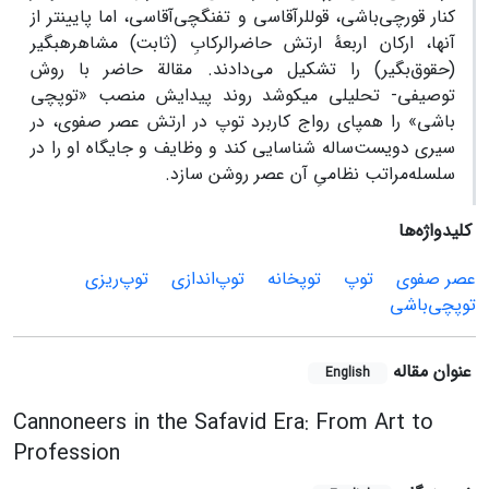
کنار قورچی­‌باشی، قوللرآقاسی و تفنگچی­‌آقاسی، اما پایین­تر از
آنها، ارکان اربعۀ ارتش حاضرالرکابِ (ثابت) مشاهره­بگیر
(حقوق‌­بگیر) را تشکیل می‌­دادند. مقالة حاضر با روش
توصیفی- تحلیلی می­کوشد روند پیدایش منصب «توپچی­‌
باشی» را همپای رواج کاربرد توپ در ارتش عصر صفوی، در
سیری دویست‌ساله شناسایی کند و وظایف و جایگاه او را در
سلسله‌مراتب نظامیِ آن عصر روشن سازد.
کلیدواژه‌ها
عصر صفوی
توپ
توپخانه
توپ‌اندازی
توپ‌ریزی
توپچی‌باشی
عنوان مقاله
English
Cannoneers in the Safavid Era: From Art to
Profession