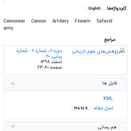
کلیدواژه‌ها
English
Cannoneer
Cannon
Artillery
Firearm
Safavid
army
مراجع
دوره 11، شماره 2 - شماره
پیاپی 20
اسفند 1398
صفحه
63-81
فایل ها
XML
اصل مقاله
468.98 K
هم رسانی