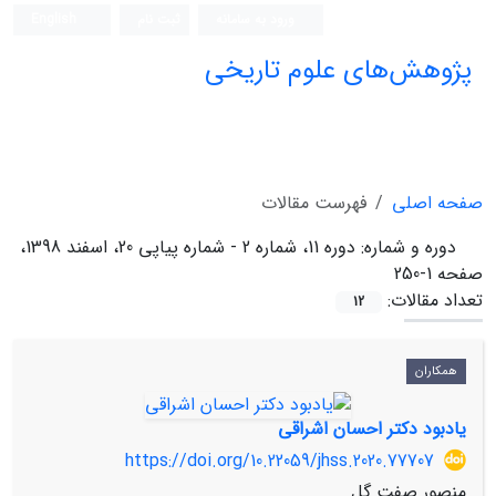
ورود به سامانه
ثبت نام
English
پژوهش‌های علوم تاریخی
صفحه اصلی
فهرست مقالات
دوره و شماره:
دوره 11، شماره 2 - شماره پیاپی 20، اسفند 1398،
صفحه 1-250
تعداد مقالات:
12
همکاران
یادبود دکتر احسان اشراقی
https://doi.org/10.22059/jhss.2020.77707
منصور صفت گل