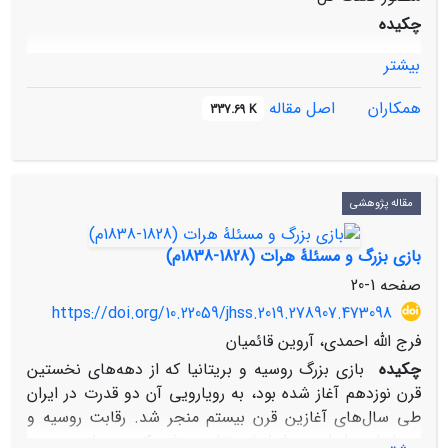
چکیده
بیشتر
همکاران
اصل مقاله
337.69 K
مقاله پژوهشی
بازی بزرگ و مسئلۀ هرات (1828-1838م)
صفحه
1-20
https://doi.org/10.22059/jhss.2019.278907.473098
فرج الله احمدی، آروین قائمیان
چکیده
بازی بزرگ روسیه و بریتانیا که از دهه‌های نخستین
قرن نوزدهم آغاز شده بود، به رویارویی آن دو قدرت در ایران
طی سال‌های آغازین قرن بیستم منجر شد. رقابت روسیه و
بریتانیا در ایران در شرایطی تشدید شد که پس از دور دوم