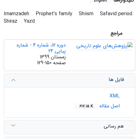
کلیدواژه‌ها
English
Imamzadeh
Prophet’s family
Shiism
Safavid period
Shiraz
Yazd
مراجع
دوره 12، شماره 4 - شماره
پیاپی 24
زمستان 1399
صفحه
129-150
فایل ها
XML
اصل مقاله
617.15 K
هم رسانی