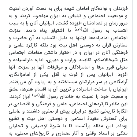
فرزندان و نواده‌گان امامان شیعه برای به دست آوردن امنیت
و موقعیت اجتماعی و تبلیغی به ایران مهاجرت کردند و به
مرور زمان بر تعدادشان افزوده گشت. ایرانیان آنان را به سبب
(ص)
انتساب به رسول الله
با اشتیاق پناه دادند. منزلت
اجتماعی امامزاده‌ها نه­تنها به دلیل انتساب به آن حضرت و
سفارش قرآن به دوستی اهل بیت بود بلکه کارکرد علمی و
فرهنگی آنان در ایران و در اختیار داشتن مقامات اجتماعی
مثل شیخ­الاسلام، نقابت، وزارت و دبیری، اداره دارالسیاده و
متولی قبور عرفا و امامزادگان و موقوفات آنها بر منزلت آنها
افزود. ایرانیان پس از فوت یا قتل یکی از امامزادگان،
آرامگاهی بر سر مزارشان می­ساختند و به زیارت آن می‌رفتند.
ایرانیان با ساخت امامزاده و تزیین آن به اقسام هنرها، عشق
(ص)
و محبت خود را نسبت به خاندان رسول الله
ابراز کردند.
این مقابر کارکردهای اجتماعی، علمی و فرهنگی و اقتصادی بر
انگارۀ تاریخی تشیع در ایران پیش از صفوی داشتند و عاملی
برای‌ گسترش عقیدۀ اسلامی و دوستی اهل بیت و تشیع
بودند. این مقاله برآنست تا با شیوۀ توصیفی و تحلیلی
متکی بر اسناد وقفی و آثار معماری و تاریخ‌های محلی، به