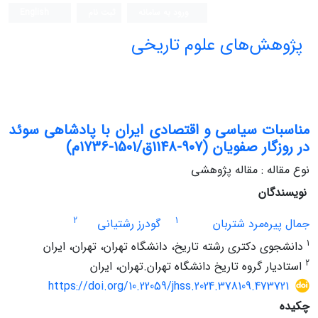
ورود به سامانه
ثبت نام
English
پژوهش‌های علوم تاریخی
مناسبات سیاسی و اقتصادی ایران با پادشاهی سوئد
در روزگار صفویان (907-1148ق/1501-1736م)
نوع مقاله : مقاله پژوهشی
نویسندگان
2
1
جمال پیره‌مرد شتربان
گودرز رشتیانی
1
دانشجوی دکتری رشته تاریخ، دانشگاه تهران، تهران، ایران
2
استادیار گروه تاریخ دانشگاه تهران.تهران، ایران
https://doi.org/10.22059/jhss.2024.378109.473721
چکیده