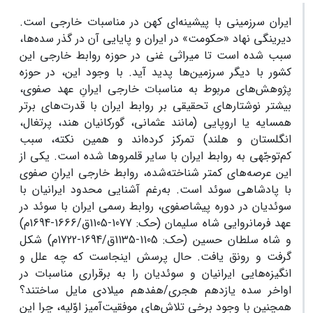
ایران سرزمینی با پیشینه‌ای کهن در مناسبات خارجی است.
دیرینگی نهاد «حکومت» در ایران و پایایی آن در گذر سده‌ها،
سبب شده است تا میراثی غنی در حوزه روابط خارجی این
کشور با دیگر سرزمین‌ها پدید آید. با وجود این، در حوزه
پژوهش‌های مربوط به مناسبات خارجی ایرانِ عهد صفوی،
بیشتر نوشتارهای تحقیقی بر روابط ایران با قدرت‌های برتر
همسایه یا اروپایی (مانند عثمانی، گورکانیان هند، پرتغال،
انگلستان و هلند) تمرکز کرده‌اند و همین نکته، سبب
کم‌توجّهی به روابط ایران با سایر قلمروها شده است. یکی از
این عرصه‌های کمتر شناخته‌شده، روابط خارجی ایرانِ صفوی
با پادشاهی سوئد است. به‌رغم آشنایی محدود ایرانیان با
سوئدیان در دوره پیشاصفوی، روابط رسمی ایران با سوئد در
عهد فرمانروایی شاه سلیمان (حک: 1077-1105ق/1666-1694م)
و شاه سلطان حسین (حک: 1105-1135ق/1694-1722م) شکل
گرفت و رونق یافت. حال پرسش اینجاست که چه علل و
انگیزه‌هایی ایرانیان و سوئدیان را به برقراری مناسبات در
اواخر سده یازدهم هجری/هفدهم میلادی مایل ساختند؟
همچنین با وجود برخی تلاش‌های موفقیت‌آمیز اوّلیه، چرا این