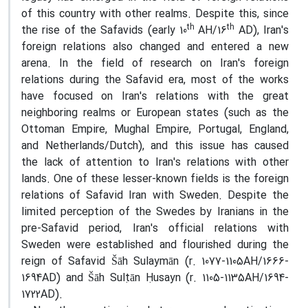
of this country with other realms. Despite this, since
th
th
the rise of the Safavids (early 10
AH/16
AD), Iran's
foreign relations also changed and entered a new
arena. In the field of research on Iran's foreign
relations during the Safavid era, most of the works
have focused on Iran's relations with the great
neighboring realms or European states (such as the
Ottoman Empire, Mughal Empire, Portugal, England,
and Netherlands/Dutch), and this issue has caused
the lack of attention to Iran's relations with other
lands. One of these lesser-known fields is the foreign
relations of Safavid Iran with Sweden. Despite the
limited perception of the Swedes by Iranians in the
pre-Safavid period, Iran's official relations with
Sweden were established and flourished during the
reign of Safavid Šāh Sulaymān (r. 1077-1105AH/1666-
1694AD) and Šāh Sulṭān Ḥusayn (r. 1105-1135AH/1694-
1722AD).