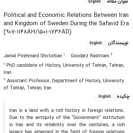
عنوان مقاله
English
Political and Economic Relations Between Iran
and Kingdom of Sweden During the Safavid Era
(907-1148AH/1501-1736AD)
نویسندگان
English
1
2
Jamal Pirehmard Shotorban
Goodarz Rashtiani
1
PhD candidate of History, University of Tehran, Tehran,
Iran
2
Assistant Professor, Department of History, University
of Tehran, Tehran, Iran
چکیده
English
Iran is a land with a rich history in foreign relations.
Due to the antiquity of the “Government” institution
in Iran and its reliability over the centuries, a rich
legacy has emerged in the field of foreign relations