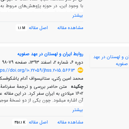
با وجود این، در حوزه پژوهش‌های مربوط به 
روابط ایران با قدرت‌های برتر همسایه یا اروپا
بیشتر
کرده‌اند و همین نکته، سبب کم‌توجّهی به رو
شناخته‌شده، روابط خارجی ایرانِ صفوی با پا
مشاهده مقاله
اصل مقاله
1.1 M
و انگیزه‌هایی ایرانیان و سوئدیان را به ب
روابط ایران و لهستان در عهد صفویه
ساختند؟ همچنین با وجود برخی تلاش‌های مو
نرسیدند؟ در پژوهش حاضر تلاش شده است تا 
دوره 6، شماره 2، اسفند 1393، صفحه
79-98
کیفی به پرسش‌های فوق پاسخ داده شود. چن
ps://doi.org/10.22059/jhss.2015.56613
سیاسی، ایران و سوئد و به ویژه سوئدیان را 
محمد امین رکنی، ستانیسواف آدام یاشکوفسک
ناخشنودی قدرت‌های رقیب و چالش‌های داخ
چکیده
متن حاضر بررسی و ترجمۀ سفرنامۀ صف
شمالی و رویارویی دربار صفوی با شورش غلزای
1602 میلادی به ایران سفر کرد. در این مقال
آن اشاره می­شود. چون یکی از دو نسخۀ موج
نیز نقل می­شود. در این مقاله به رد برخی ادع
بیشتر
می­شود و همچنان شکل نوشتن واژه­های فارس
می­شود.
مشاهده مقاله
اصل مقاله
351.1 K