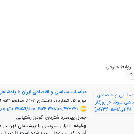
=
روابط خارجی
2
مناسبات سیاسی و اقتصادی ایران با پادشاهی سوئد در روزگا
دوره 16، شماره 1، تابستان 1403، صفحه
53-84
.org/10.22059/jhss.2024.378109.473721
جمال پیره‌مرد شتربان، گودرز رشتیانی
چکیده
ایران سرزمینی با پیشینه‌ای کهن در
آن در گذر سده‌ها، سبب شده است تا میراثی غ