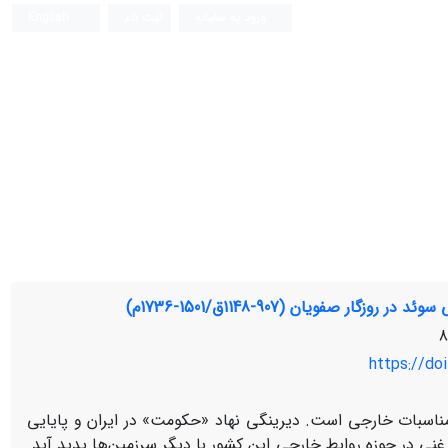
ورود به سامانه
ثبت نام
English
ر صفویان (907-1148ق/1501-1736م)
https://doi
 مناسبات خارجی است. دیرینگی نهاد «حکومت» در ایران و پایایی
نی در حوزه روابط خارجی این کشور با دیگر سرزمین‌ها پدید آید.