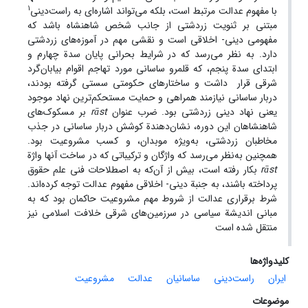
1
با مفهوم عدالت مرتبط است، بلکه می‌تواند اشاره‌ای به راست‌دینی
مبتنی بر ثنویت زردشتی از جانب شخص شاهنشاه باشد که
مفهومی دینی- اخلاقی است و نقشی مهم در آموزه‌های زردشتی
دارد. به نظر می‌رسد که در شرایط بحرانی پایان سدة چهارم و
ابتدای سدة پنجم، که قلمرو ساسانی مورد تهاجم اقوام بیابان‌گرد
شرقی قرار داشت و ساختارهای حکومتی سستی گرفته بودند،
دربار ساسانی نیازمند همراهی و حمایت مستحکم‌ترین نهاد موجود
یعنی نهاد دینی زردشتی بود. ضرب عنوان
rāst
بر مسکوک‌های
شاهنشاهان این دوره، نشان‌دهندة کوشش دربار ساسانی در جذب
مخاطبان زردشتی، به‌ویژه موبدان، و کسب مشروعیت بود.
همچنین به‌نظر می‌رسد که واژگان و ترکیباتی که در ساخت آنها واژة
rāst
بکار رفته است، بیش از آن‌که به اصطلاحات فنی علم حقوق
پرداخته باشند، به جنبة دینی- اخلاقی مفهوم عدالت توجه کرده‌اند.
شرط برقراری عدالت از شروط مهم مشروعیت‌ حاکمان بود که به
مبانی اندیشة سیاسی در سرزمین‌های شرقی خلافت اسلامی نیز
منتقل شده است
کلیدواژه‌ها
ایران
راست‌دینی
ساسانیان
عدالت
مشروعیت
موضوعات