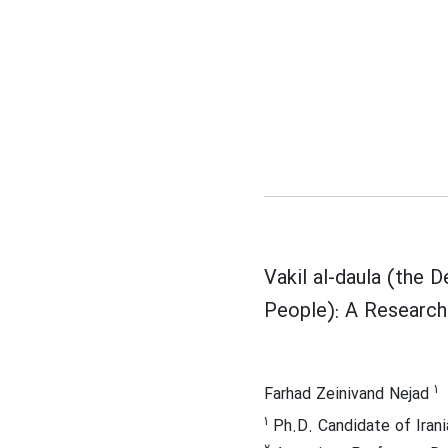
Vakil al-daula (the D
People): A Research
1
Farhad Zeinivand Nejad
1
Ph.D. Candidate of Irania