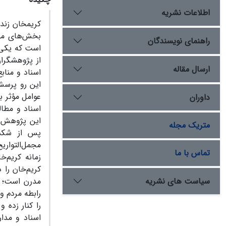
اطلاعات نشریه
کریم­خان زن
بخش‌های مهمی
راهنمای نویسندگان
است که یکی ا
از پژوهشگران
ارسال مقاله
اسناد و مناب
این رو پرسش 
عوامل مؤثر ب
داوران
اسناد و مطال
این پژوهش نش
متریک مجله
پس از شکست
مجمل‌التواری
تماس با ما
زمانه کریم‌
کریم‌خان را 
سیاست های نشریه
مدرن است؛ ام
رابطه مردم و
را کنار زده 
اسناد و مدا