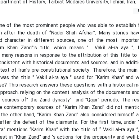
artment of History, Tarbiat Modares University,Tehran, Iran.
ne of the most prominent people who was able to establish h
an after the death of “Nader Shah Afshar”. Many stories hav
d character in different sources, one of the most importa
im Khan Zand”'s title, which means " Vakil al-ra aya ". 
 many reasons in response to the attribution of this title to
onsistent with historical documents and sources, and in additi
ntext of Iran's pre-constitutional society. Therefore, the main
 was the title " Vakil al-ra aya " used for “Karim Khan” and 
use? This research answers these questions with a historical 
approach, relying on the content analysis of the documents and 
l sources of" the Zand dynasty" and "Qajar" periods. The res
e contemporary sources of "Karim Khan Zand" did not mention
n the other hand, "Karim Khan Zand" also considered himself as
" after the defeat of the claimants. For the first time, under 
” mentions “Karim Khan” with the title of “ Vakil al-ra aya ”
rest in “Khan Zand” and 's actions for the prosperity and well-