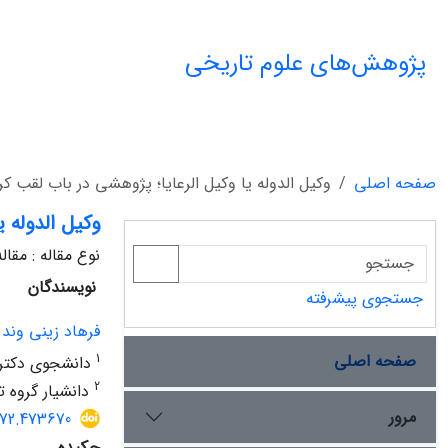
پژوهش‌های علوم تاریخی
صفحه اصلی
وکیل الدوله یا وکیل الرعایا؛ پژوهشی در باب لقب کر
وکیل الدوله 
نوع مقاله : مقا
نویسندگان
جستجوی پیشرفته
فرهاد زینی وند ن
صفحه اصلی
1
دانشجوی دکتری 
2
دانشیار گروه ت
مرور
072.473670
چکیده