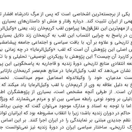
د یکی از برجسته‌ترین اشخاصی است که پس از مرگ نادرشاه افشار 
 از ایران تثبیت کند. درباره رفتار و منش او داستان‌های بسیاری 
ز مهم‌ترین این نقل‌قول‌ها پیرامون لقب کریم‌خان زند، یعنی «وکیل‌ال
 در پاسخ به چرایی انتساب این لقب به کریم­خان زند دلایل بسیاری گ
ع تاریخی و علاوه بر آن، با بافت سیاسی و اجتماعی جامعه پیشا­مشروط
اصلی این پژوهش آن است که لقب «وکیل‌الرعایا» در چه زمانی برای 
ر کاربرد آن چیست؟ این پژوهش با رویکردی توصیفی- تحلیلی و با تک
عه انتقادی منابع تاریخی دورۀ زندیه و قاجاریه به پاسخگویی این پرسش
ان می‌دهد که لقب وکیل‌الرعایا در منابع هم‌عصر کریم­خان بازتابی ن
 مدعیان، خود را وکیل­الدوله اسماعیل سوم می­دانست. نخست
خ به دلیل علاقه به وی از کریم‌خان با لقب وکیل‌الرعایا یاد می­کند که
خان است. از طرفی آنچه مشخص است، بسیاری از پژوهشگران اطلاق 
دلیلی بر وجود نوعی رابطه سیاسی بین او و مردم می‌شمارند که ویژ
ا با توجه به اسناد و مدارک موجود می‌توان گفت که چنین برداشتی 
 حاکم در دوران زندیه باشد؛ زیرا با انقلاب مشروطه بود که ایرانیان ت
و نظم جدیدی مبتنی بر نمایندگی را در ایران اجرا کنند. بر این اساس
رک تاریخی، ساختار سیاسی ایران در دورۀ زندیه نیز نمی‌توانست 