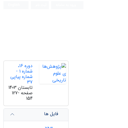
ورود به سامانه
ثبت نام
English
دوره 16،
شماره 1 -
شماره پیاپی
37
تابستان 1403
صفحه
127-
154
فایل ها