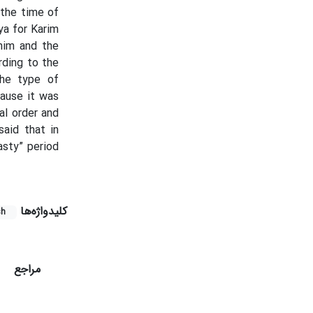
 the time of
ya for Karim
him and the
rding to the
the type of
cause it was
al order and
said that in
asty” period
کلیدواژه‌ها
sh
مراجع