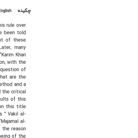
چکیده
English
is rule over
e been told
nt of these
Later, many
 “Karim Khan
on, with the
 question of
what are the
method and a
the critical
ults of this
 this title
 " Vakil al-
“Majamal al-
, the reason
being of the