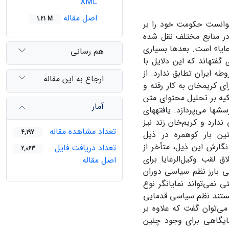
XML
اصل مقاله
1.21 M
توانست حکومت خود را بر
در منابع مختلف نقل شده‌
رعایا» است. بعدها بسیاری
هم رسانی
فته­اند که این دلایل با
ه ایران تطابق ندارد. از
ارجاع به این مقاله
کریم­خان به کار رفته و
یه بر تحلیل محتوای متن
آمار
­ها می‌پردازد. یافته­های
دارد و کریم‌خان زند نیز
تعداد مشاهده مقاله
4,197
ین بار کوهمره در ذیل
 نگارش این ذیل، متأخر از
تعداد دریافت فایل
2,063
لقب وکیل‌الرعایا برای
اصل مقاله
گی بارز نظم سیاسی دوران
نمی‌تواند نمایانگر نوع
وانستند نظم سیاسی قدمایی
 می‌توان گفت که علاوه بر
جایگاهی برای وجود چنین