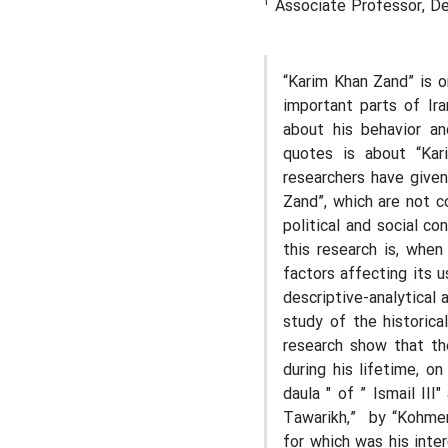
2
Associate Professor, Dep
“Karim Khan Zand” is o
important parts of Ir
about his behavior an
quotes is about “Kar
researchers have given
Zand”, which are not c
political and social co
this research is, when
factors affecting its 
descriptive-analytical 
study of the historica
research show that th
during his lifetime, o
daula " of ” Ismail III
Tawarikh,” by “Kohmera
for which was his inte