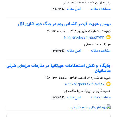
روزبه زرین کوب، جمشید قهرمانی
مشاهده مقاله
اصل مقاله
850.77 K
بررسی هویت قیصر ناشناس روم در جنگ دوم شاپور اوّل
دوره 6، شماره 1، شهریور 1393، صفحه
53-70
10.22059/jhss.2015.52742
میرزا محمد حسنی
مشاهده مقاله
اصل مقاله
345.36 K
جایگاه و نقش استحکامات هیرکانیا در منازعات مرزهای شرقی
ساسانیان
دوره 5، شماره 2، اسفند 1392، صفحه
133-152
10.22059/jhss.2014.50980
حمید کاویانی پویا، ماریا داغمه‌چی
مشاهده مقاله
اصل مقاله
527.05 K