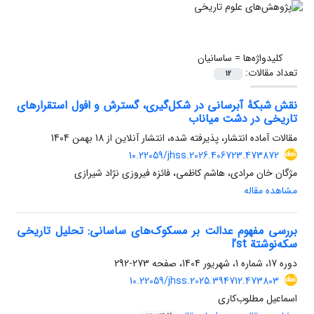
کلیدواژه‌ها =
ساسانیان
تعداد مقالات:
12
نقش شبکۀ آبرسانی در شکل‌گیری، گسترش و افول استقرارهای
تاریخی در دشت میاناب
مقالات آماده انتشار، پذیرفته شده، انتشار آنلاین از
18 بهمن 1404
10.22059/jhss.2026.406723.473872
مژگان خان مرادی، هاشم کاظمی، فائزه فیروزی نژاد شیرازی
مشاهده مقاله
بررسی مفهوم عدالت بر مسکوک‌های ساسانی: تحلیل تاریخی
سکه‌نوشتة l’st
دوره 17، شماره 1، شهریور 1404، صفحه
273-292
10.22059/jhss.2025.394712.473803
اسماعیل مطلوب‌کاری