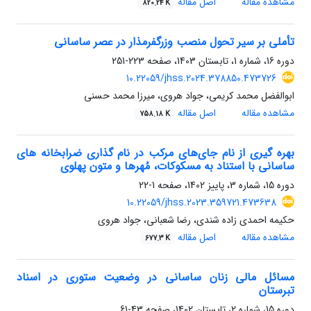
مشاهده مقاله
اصل مقاله
820.24 K
تأملی بر سیر تحول منصب وزرگفرمذار در عصر ساسانی
دوره 16، شماره 1، تابستان 1403، صفحه
223-251
10.22059/jhss.2024.378850.473726
ابوالفضل محمد کریمی، جواد هروی، میرزا محمد حسنی
مشاهده مقاله
اصل مقاله
758.18 K
بهره گیری از نام جای‌های مرکب در نام گذاری ضرابخانه های
ساسانی با استناد به مسکوکات، مُهرها و متون پهلوی
دوره 15، شماره 3، پاییز 1402، صفحه
1-22
10.22059/jhss.2023.359721.473638
حکیمه احمدی زاده شندی، رضا شعبانی، جواد هروی
مشاهده مقاله
اصل مقاله
677.3 K
مسائل مالی زنان ساسانی در وضعیت ستوری در اسناد
تبرستان
دوره 15، شماره 2، تابستان 1402، صفحه
43-61