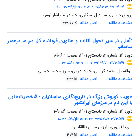
10.22059/jhss.2023.359312.473636
پروین داوری، اسماعیل سنگاری، حمیدرضا پاشازانوس
مشاهده مقاله
اصل مقاله
738.05 K
تأملی در سیر تحول القاب و عناوین فرمانده کل سپاه، درعصر
ساسانی
دوره 14، شماره 2، تابستان 1401، صفحه
63-85
10.22059/jhss.2022.344970.473569
ابوالفضل محمد کریمی، جواد هروی، میرزا محمد حسنی
مشاهده مقاله
اصل مقاله
4.34 M
هویت کوروش بزرگ در تاریخ‌نگاری ساسانیان ؛ شخصیت‌هایی
با این نام در مرزهای ایرانشهر
دوره 14، شماره 2، تابستان 1401، صفحه
86-109
10.22059/jhss.2022.335707.473519
سورنا فیروزی، آرزو رسولی طالقانی
مشاهده مقاله
اصل مقاله
4.04 M