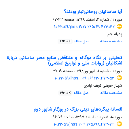
آیا ساسانیان روحانی‌تبار بودند؟
دوره 11، شماره 2، اسفند 1398، صفحه
43-62
10.22059/jhss.2020.265049.473032
پدرام جم
مشاهده مقاله
اصل مقاله
844.11 K
تحلیلی بر نگاه دوگانه و متناقض منابع عصر ساسانی دربارة
اشکانیان (روایات ملی و تواریخ اسلامی)
دوره 11، شماره 1، شهریور 1398، صفحه
19-37
10.22059/jhss.2019.269420.473053
شهناز حجتی نجف ابادی
مشاهده مقاله
اصل مقاله
496.11 K
افسانة پیگردهای دینی بزرگ در روزگار شاپور دوم
دوره 10، شماره 2، اسفند 1397، صفحه
79-96
10.22059/jhss.2019.265898.473034