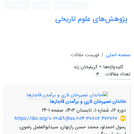
ورود به سامانه
ثبت نام
English
پژوهش‌های علوم تاریخی
صفحه اصلی
فهرست مقالات
کلیدواژه‌ها =
کریم‌خان زند
تعداد مقالات:
3
خاندان نصیرخان لاری و برآمدن قاجارها
دوره 16، شماره 1، تابستان 1403، صفحه
1-24
https://doi.org/10.22059/jhss.2024.378116.473727
رسول احمدلو، محمد حسن رازنهان، سیدابوالفضل رضوی،