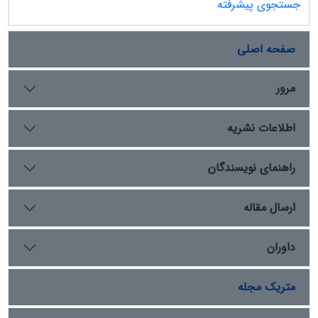
جستجوی پیشرفته
زمان، فراگیر شد.پژوهش کنونی می‌کوشد تا به گونه‌ای
گذرا،پیدایش و تحوّل تاریخ نویسی در ایران عهد صفوی را
بررسی کند.این موضوع با طرح دیدگاههای معاصر دربار?
صفحه اصلی
تاریخ نویسی این دوره،مراحل آن و دسته بندی انواع متون
تاریخی روزگار صفویان در سالهای1038تا1148 انجام‌ می‌یابد.
مرور
اطلاعات نشریه
راهنمای نویسندگان
ارسال مقاله
داوران
متریک مجله