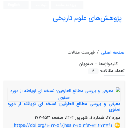
ورود به سامانه
ثبت نام
English
پژوهش‌های علوم تاریخی
صفحه اصلی
فهرست مقالات
کلیدواژه‌ها =
صفویان
تعداد مقالات:
6
معرفی و بررسی مطالع العارفین: نسخه ای نویافته از دوره
صفوی
دوره 17، شماره 1، شهریور 1404، صفحه
153-177
https://doi.org/10.22059/jhss.2025.392084.473791