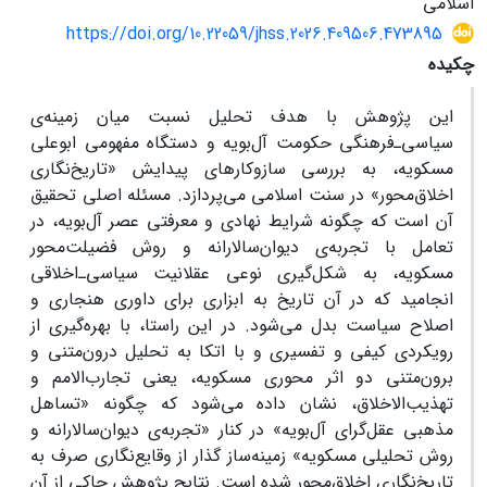
اسلامی
https://doi.org/10.22059/jhss.2026.409506.473895
چکیده
این پژوهش با هدف تحلیل نسبت میان زمینه‌ی
سیاسی‌ـ‌فرهنگی حکومت آل‌بویه و دستگاه مفهومی ابوعلی
مسکویه، به بررسی سازوکارهای پیدایش «تاریخ‌نگاری
اخلاق‌محور» در سنت اسلامی می‌پردازد. مسئله‌ اصلی تحقیق
آن است که چگونه شرایط نهادی و معرفتی عصر آل‌بویه، در
تعامل با تجربه‌ی دیوان‌سالارانه و روش فضیلت‌محور
مسکویه، به شکل‌گیری نوعی عقلانیت سیاسی‌ـ‌اخلاقی
انجامید که در آن تاریخ به ابزاری برای داوری هنجاری و
اصلاح سیاست بدل می‌شود. در این راستا، با بهره‌گیری از
رویکردی کیفی و تفسیری و با اتکا به تحلیل درون‌متنی و
برون‌متنی دو اثر محوری مسکویه، یعنی تجارب‌الامم و
تهذیب‌الاخلاق، نشان داده می‌شود که چگونه «تساهل
مذهبی عقل‌گرای آل‌بویه» در کنار «تجربه‌ی دیوان‌سالارانه و
روش تحلیلی مسکویه» زمینه‌ساز گذار از وقایع‌نگاری صرف به
تاریخ‌نگاری اخلاق‌محور شده است. نتایج پژوهش حاکی از آن