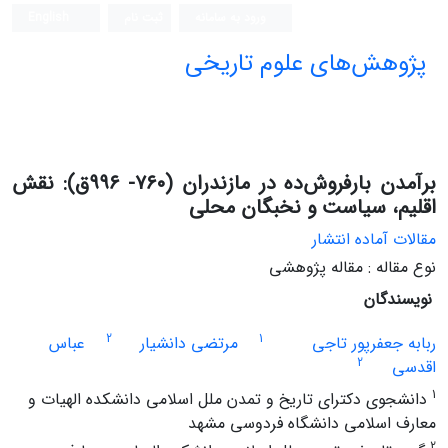
ورود به سامانه
ثبت نام
English
پژوهش‌های علوم تاریخی
برآمدن بارفروش‌ده در مازندران (۷۶۰- ۹۹۶ق): نقش
اقلیم، سیاست و نخبگان محلی
مقالات آماده انتشار
نوع مقاله : مقاله پژوهشی
نویسندگان
2
1
ربابه جعفرپور تاجی
مرتضی دانشیار
عباس
2
اقدسی
1
دانشجوی دکترای تاریخ و تمدن ملل اسلامی دانشکده الهیات و
معارف اسلامی دانشگاه فردوسی مشهد
2