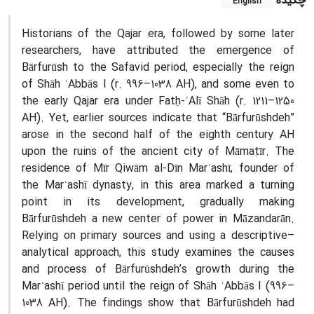
چکیده
English
Historians of the Qajar era, followed by some later
researchers, have attributed the emergence of
Bārfurūsh to the Safavid period, especially the reign
of Shāh ʿAbbās I (r. 996–1038 AH), and some even to
the early Qajar era under Fatḥ-ʿAlī Shāh (r. 1211–1250
AH). Yet, earlier sources indicate that “Bārfurūshdeh”
arose in the second half of the eighth century AH
upon the ruins of the ancient city of Māmaṭīr. The
residence of Mīr Qiwām al-Dīn Marʿashī, founder of
the Marʿashī dynasty, in this area marked a turning
point in its development, gradually making
Bārfurūshdeh a new center of power in Māzandarān.
Relying on primary sources and using a descriptive–
analytical approach, this study examines the causes
and process of Bārfurūshdeh’s growth during the
Marʿashī period until the reign of Shāh ʿAbbās I (996–
1038 AH). The findings show that Bārfurūshdeh had