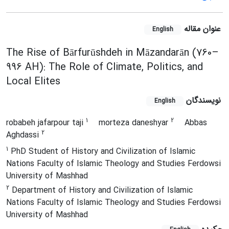
عنوان مقاله
English
The Rise of Bārfurūshdeh in Māzandarān (760–
996 AH): The Role of Climate, Politics, and
Local Elites
نویسندگان
English
1
2
robabeh jafarpour taji
morteza daneshyar
Abbas
2
Aghdassi
1
PhD Student of History and Civilization of Islamic
Nations Faculty of Islamic Theology and Studies Ferdowsi
University of Mashhad
2
Department of History and Civilization of Islamic
Nations Faculty of Islamic Theology and Studies Ferdowsi
University of Mashhad