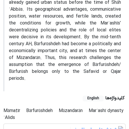
already gained urban status before the time of Shāh
ʿAbbās. Its geographical advantages, communicative
position, water resources, and fertile lands, created
the conditions for growth, while the Marʿashīs’
decentralizing policies and the role of local elites
were decisive in its development. By the mid-tenth
century AH, Bārfurūshdeh had become a politically and
economically important city, and at times the center
of Māzandarān. Thus, this research challenges the
assumption that the emergence of Bārfurūshdeh/
Bārfurūsh belongs only to the Safavid or Qajar
periods.
کلیدواژه‌ها
English
Māmaṭīr
Bārfurūshdeh
Māzandarān
Marʿashī dynasty
ʿAlids