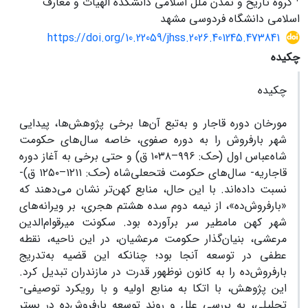
گروه تاریخ و تمدن ملل اسلامی دانشکده الهیات و معارف
اسلامی دانشگاه فردوسی مشهد
https://doi.org/10.22059/jhss.2026.401245.473841
چکیده
چکیده
مورخان دوره قاجار و به‌تبع آن‌ها برخی پژوهش‌ها، پیدایی
شهر بارفروش را به دوره صفوی، خاصه سال‌های حکومت
شاه‌عباس اول (حک: ۹۹۶–۱۰۳۸ ق) و حتی برخی به آغاز دوره
قاجاریه- سال‌های حکومت فتحعلی‌شاه (حک: ۱۲۱۱–۱۲۵۰ ق)-
نسبت داده‌اند. با این حال، منابع کهن‌تر نشان می‌دهند که
«بارفروش‌ده»، از نیمه دوم سده هشتم هجری، بر ویرانه‌های
شهر کهن مامطیر سر برآورده بود. سکونت میرقوام‌الدین
مرعشی، بنیان‌گذار حکومت مرعشیان، در این ناحیه، نقطه
عطفی در توسعه آنجا بود؛ چنانکه این قضیه به‌تدریج
بارفروش‌ده را به کانون نوظهور قدرت در مازندران تبدیل کرد.
این پژوهش، با اتکا به منابع اولیه و با رویکرد توصیفی-
تحلیلی، به بررسی علل و روند توسعه بارفروش‌ده در بستر