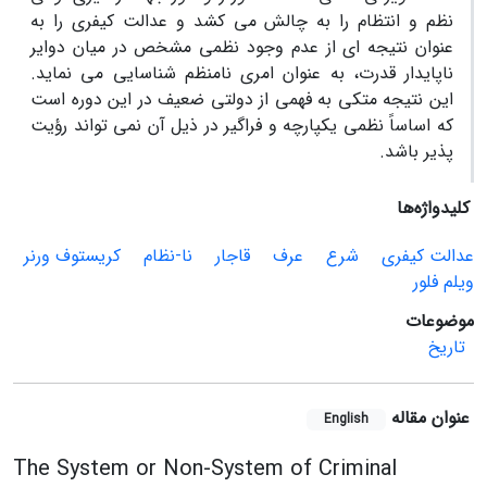
نظم و انتظام را به چالش می کشد و عدالت کیفری را به
عنوان نتیجه ای از عدم وجود نظمی مشخص در میان دوایر
ناپایدار قدرت، به عنوان امری نامنظم شناسایی می نماید.
این نتیجه متکی به فهمی از دولتی ضعیف در این دوره است
که اساساً نظمی یکپارچه و فراگیر در ذیل آن نمی تواند رؤیت
پذیر باشد.
کلیدواژه‌ها
عدالت کیفری
شرع
عرف
قاجار
نا-نظام
کریستوف ورنر
ویلم فلور
موضوعات
تاریخ
عنوان مقاله
English
The System or Non-System of Criminal