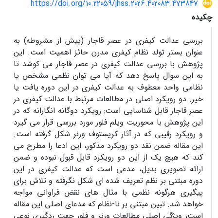
https://doi.org/10.22059/jhss.2026.402083.473847
چکیده
بررسی عدالت کیفری در عصر قاجار (پیش از مشروطه) به
عنوان بستر تولد نظام کیفری مدرن حائز اهمیت است. این
پژوهش با بررسی عدالت کیفری در عصر قاجار می کوشد تا
به این سوال پاسخ دهد که آیا می توان نظمی مشخص یا
نظامی واحد معطوف به عدالت کیفری در این دوره یافت یا
خیر. دو رویکرد اصلی در مطالعات مرتبط با عدالت کیفری در
عصر قاجار قابل شناسایی است: رویکرد دوگانه انگارانه که در
این پژوهش با محوریت ویلم فلور مورد بررسی قرار می گیرد
و رویکرد رقیبی که در آثار کریستوف ورنر شکل گرفته است.
این مقاله ضمن نقد دو رویکرد مذکور، این ادعا را مطرح می
کند که هیچ یک از این دو رویکرد قابل قبول نبوده و ضمن
ارائه تصویری بدیل، مدعی است که عدالت کیفری در این
دوره مبتنی بر نظم تعریف شده ای شکل نگرفته و تلاش برای
پیگیری هرگونه نظمی با مثال های نقض فراوانی مواجه
خواهد شد. تبین مبتنی بر نا-نظام که مدعای اصلی این مقاله
است، ویژگی اصلی مطالعات ورنر و فلور جهت ردگیری نوعی