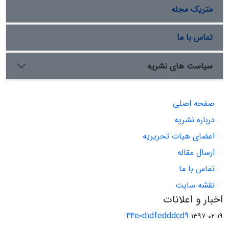
متریک مجله
تماس با ما
سیاست های نشریه
صفحه اصلی
درباره نشریه
اعضای هیات تحریریه
ارسال مقاله
تماس با ما
نقشه سایت
اخبار و اعلانات
44e0d1dfedddcd9
1397-02-19