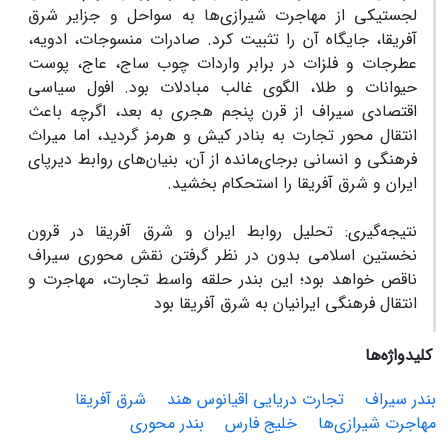
لجستیکی از مهاجرت شیرازی‌ها به سواحل و جزایر شرق
آفریقا، جایگاه آن را تثبیت کرد. صادرات منسوجات، ادویه،
عطرجات و فلزات در برابر واردات چوب ساج، عاج، پوست
حیوانات و طلا، الگوی غالب مبادلات بود. افول سیاسی
اقتصادی سیراف از قرن پنجم هجری به بعد، اگرچه باعث
انتقال محور تجارت به بنادر کیش و هرمز گردید، اما میراث
فرهنگی و انسانی برجای‌مانده از آن، بنیان‌های روابط دیرپای
ایران و شرق آفریقا را استحکام بخشید.
نتیجه‌گیری: تحلیل روابط ایران و شرق آفریقا در قرون
نخستین اسلامی بدون در نظر گرفتن نقش محوری سیراف
ناقص خواهد بود؛ این بندر حلقه واسط تجارت، مهاجرت و
انتقال فرهنگی ایرانیان به شرق آفریقا بود
کلیدواژه‌ها
بندر سیراف
تجارت دریایی اقیانوس هند
شرق آفریقا
مهاجرت شیرازی‌ها
خلیج فارس
بندر محوری