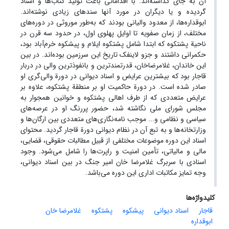
آن به جای گذاشته‌اند. با اقداماتی باعث تولید کتاب‌ها و اسناد
گردیده و یا دیگران در مورد آنها سندهای زیادی نوشته‌اند.
ابوقداره‌ها، از معدود والیانی بودند که به‌طور موروثی در دوره‌های
مختلف، از زمان صفویه تا اوایل پهلوی اول، در حدود سه قرن در
ناحیة پشتکوه که ابتدا شامل پشتکوه ایلام و پیشکوه خرم‌آباد بود،
حکمرانی داشتند و جزو لاینفک تاریخ این سرزمین بوده‌اند. در بین
این خاندان، غلامرضاخان، قدرتمندترین و بانفوذترین والی در دربار
قاجار بود که بیشترین عرایض و اسناد دیوانی در دورة والی‌گری او
صادر شده است. در دورة حاکمیت او بر منطقة پشتکوه، علاوه بر
عرایض متعددی که از طرف اهالی پشتکوه و خوانین همجوار به
مجلس شورای ملی نگاشته شد، حضور پررنگ او در عرصه‌های
سیاسی و نظامی و... موجب نامه‌نگاری‌های متعددی بین ارگان‌ها و
وزارتخانه‌ها و به تبع آن در نظام دیوانی دورة قاجار گردید. محتوای
اسناد این دوره موضوعات مختلفی از قبیل مطالبات حقوقی، قضایی،
مالی و مالیاتی، تأمین امنیت و راپرت‌ها را شامل می‌شود. وجود
اسنادی با سربرگ غلامرضا خان امیر جنگ در بین اسناد دیوانی،
وجه تمایز مکاتبات اداری این دوره می‌باشد.
کلیدواژه‌ها
قاجار
اسناد دیوانی
پیشکوه
پشتکوه
غلامرضا خان
ابوقداره