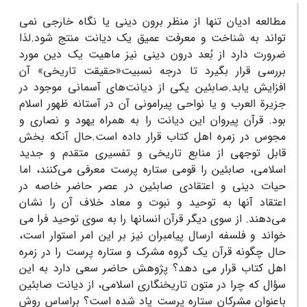
مطالعه ادیان تنها از منظر برون دینی یا نگاه خارجی نمی
تواند به شناخت و معرفت عمیق یک دیانت منتج شود.لذا
ضرورت دارد از بُعد درون دینی نیز ماهیت یک دین مورد
بررسی قرار بگیرد تا درجه نسبیت«حقیقت تاریخی» آن
افزایش یابد.صابئین یکی از دیانت‌های آسمانی موجود در
جزیرة العرب و یا نواحی پیرامونی آن در آستانه ظهور اسلام
بود. قرآن پیروان این دیانت را به همراه یهود و نصاری و
مجوس در زمره اهل کتاب قرار داده است.حال آنکه بخش
قابل توجهی از منابع تاریخی و تفسیری متقدم و جدید
اسلامی، صابئین را قومی ستاره پرست معرفی می‌کنند، اما
حیات دینی و اعتقادی صابئین در عصر حاضر خاصه در
اعتقاد آنها به توحید و نبوت و معاد خلاف آن‌ را نشان
می‌دهند. از سوی دیگر قرآن انسانها را به سوی توحید فرا می
خواند و فلسفه ارسال پیامبران نیز بر این امر استوار است،
حال چگونه قرآن یک گروه مشرک و ستاره پرست را در زمره
اهل کتاب قرار می ‌دهد؟ پژوهش حاضر سعی دارد به این
سؤال که چرا در متون تاریخنگاری اسلامی، از دیانت صابئین
باعنوان مشرکان ستاره پرست یاد شده است؟ براساس روش