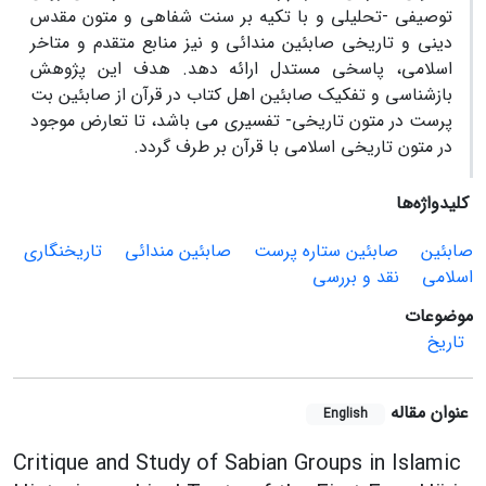
توصیفی -تحلیلی و با تکیه بر سنت شفاهی و متون مقدس
دینی و تاریخی صابئین مندائی و نیز منابع متقدم و متاخر
اسلامی، پاسخی مستدل ارائه دهد. هدف این پژوهش
بازشناسی و تفکیک صابئین اهل کتاب در قرآن از صابئین بت
پرست در متون تاریخی- تفسیری می باشد، تا تعارض موجود
در متون تاریخی اسلامی با قرآن بر طرف گردد.
کلیدواژه‌ها
صابئین
صابئین ستاره پرست
صابئین مندائی
تاریخنگاری
اسلامی
نقد و بررسی
موضوعات
تاریخ
عنوان مقاله
English
Critique and Study of Sabian Groups in Islamic