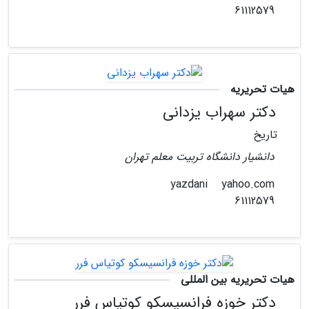
61112579
هیات تحریریه
دکتر سهراب یزدانی
تاریخ
دانشیار دانشگاه تربیت معلم تهران
yahoo.com
yazdani
61112579
هیات تحریریه بین المللی
دکتر خوزه فرانسیسکو کوتیاس فرر