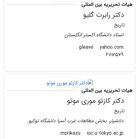
هیات تحریریه بین المللی
دکتر رابرت گلیو
تاریخ
استاد دانشگاه اکستر انگلستان
yahoo.com
gleave
61112579
هیات تحریریه بین المللی
دکتر کازئو موری موتو
تاریخ
دانشیار، بخش مطالعات غرب آسیا دانشگاه توکیو.
ioc.u-tokyo.ac.jp
morikazu