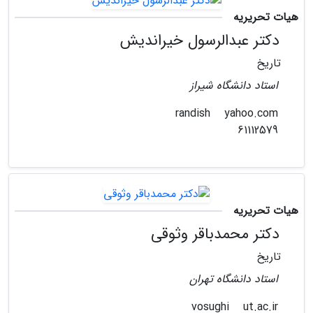
هیات تحریریه
دکتر عبدالرسول خیراندیش
تاریخ
استاد دانشگاه شیراز
yahoo.com
randish
61112579
هیات تحریریه
دکتر محمدباقر وثوقی
تاریخ
استاد دانشگاه تهران
ut.ac.ir
vosughi