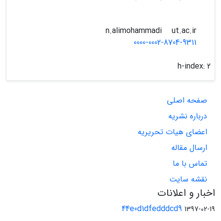
ut.ac.ir
n.alimohammadi
0000-0002-8704-9311
h-index:
2
صفحه اصلی
درباره نشریه
اعضای هیات تحریریه
ارسال مقاله
تماس با ما
نقشه سایت
اخبار و اعلانات
44e0d1dfedddcd9
1397-02-19