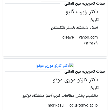
هیات تحریریه بین المللی
دکتر رابرت گلیو
تاریخ
استاد دانشگاه اکستر انگلستان
yahoo.com
gleave
61112579
هیات تحریریه بین المللی
دکتر کازئو موری موتو
تاریخ
دانشیار، بخش مطالعات غرب آسیا دانشگاه توکیو.
ioc.u-tokyo.ac.jp
morikazu