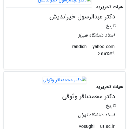
هیات تحریریه
دکتر عبدالرسول خیراندیش
تاریخ
استاد دانشگاه شیراز
yahoo.com
randish
61112579
هیات تحریریه
دکتر محمدباقر وثوقی
تاریخ
استاد دانشگاه تهران
ut.ac.ir
vosughi