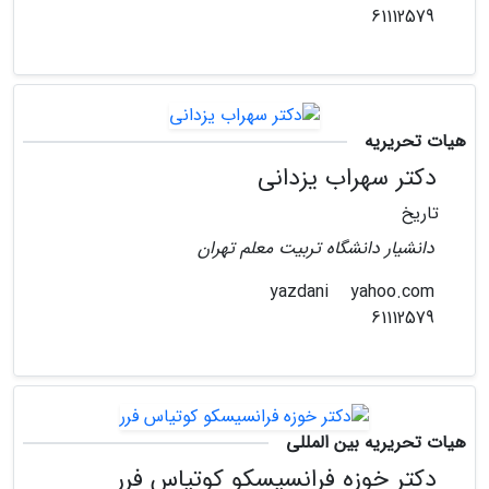
61112579
هیات تحریریه
دکتر سهراب یزدانی
تاریخ
دانشیار دانشگاه تربیت معلم تهران
yahoo.com
yazdani
61112579
هیات تحریریه بین المللی
دکتر خوزه فرانسیسکو کوتیاس فرر