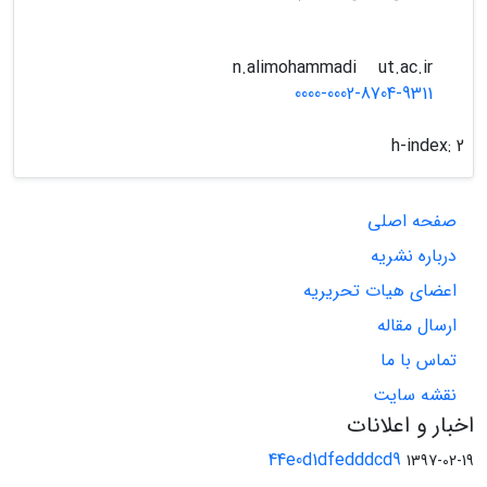
ut.ac.ir
n.alimohammadi
0000-0002-8704-9311
h-index:
2
صفحه اصلی
درباره نشریه
اعضای هیات تحریریه
ارسال مقاله
تماس با ما
نقشه سایت
اخبار و اعلانات
44e0d1dfedddcd9
1397-02-19