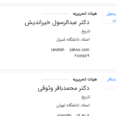
هیات تحریریه
دکتر عبدالرسول خیراندیش
تاریخ
استاد دانشگاه شیراز
yahoo.com
randish
61112579
هیات تحریریه
دکتر محمدباقر وثوقی
تاریخ
استاد دانشگاه تهران
ut.ac.ir
vosughi