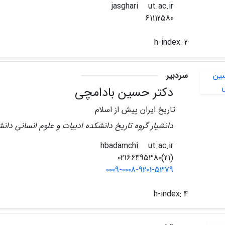
ut.ac.ir
jasghari
61112580
h-index:
2
سردبیر
دکتر حسین بادامچی
تاریخ ایران پیش از اسلام
دانشیار گروه تاریخ دانشکده ادبیات و علوم انسانی دانشگ
ut.ac.ir
hbadamchi
(21)02166495380
0009-0008-9201-5379
h-index:
4