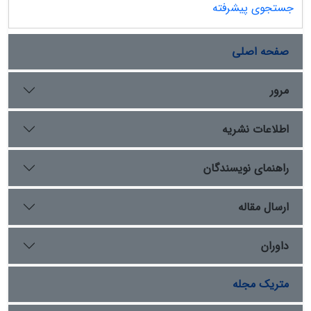
جستجوی پیشرفته
ابن‌حوقل، مقدسی، حدودالعالم، یاقوت حموی و حمدالله
مستوفی است. چارچوب نظری از مفاهیم تولید فضا، فضای
سوم، مکان رابطه‌ای و روح مکان بهره می‌گیرد و GIS تاریخی
صفحه اصلی
را ابزاری برای پیوند داده‌های زمان‌مند و مکان‌مند، بازسازی
شبکه‌ها و تحلیل تغییرات فضایی می‌داند. یافته‌ها نشان
مرور
می‌دهد هر منبع نوعی جغرافیای تاریخی خاص، از دیوانی و
اقلیمی تا شهری، حافظه‌ای و مالیاتی، بازنمایی می‌کند؛
اطلاعات نشریه
بنابراین داده‌ها بدون توجه به هدف تألیف، جایگاه مؤلف،
زمان گردآوری و زبان ارزش‌گذارانه قابل استفاده مستقیم
نیستند. نتیجه آن است که جغرافیای تاریخی زمانی به
راهنمای نویسندگان
رویکردی تخصصی و تبیینی تبدیل می‌شود که استخراج داده،
نقد متن، تحلیل فضایی و ثبت میزان اطمینان هر داده به‌طور
ارسال مقاله
هم‌زمان انجام گیرد.
داوران
متریک مجله