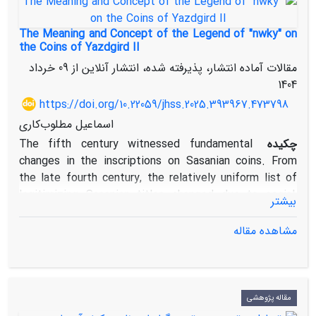
The Meaning and Concept of the Legend of "nwky" on
the Coins of Yazdgird II
مقالات آماده انتشار، پذیرفته شده، انتشار آنلاین از
09 خرداد
1404
https://doi.org/10.22059/jhss.2025.393967.473798
اسماعیل مطلوب‌کاری
چکیده
The fifth century witnessed fundamental
changes in the inscriptions on Sasanian coins. From
the late fourth century, the relatively uniform list of
legitimizing Sasanian titles changed due to social,
بیشتر
religious, and political changes. By the late fifth
century, all of these titles had been eliminated and
مشاهده مقاله
were replaced by titles that reflected the changing
political ideology at the Sasanian court. This article
examines the meaning and concept of the legend of
“nwky” on the coins of Yazdgird II. Today, most
مقاله پژوهشی
numismatists believe it is the transliteration of