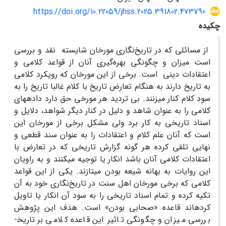
https://doi.org/10.22059/jhss.2025.391802.473790
چکیده
از مسائلی که در تاریخ‌نگاری مورخان شایسته نقد و بررسی
است میزان و چگونگی بهره‌گیری آنان از قواعد کلامی و
اعتقادات دینی است. برخی از این مورخان که رویکرد کلامی
به تاریخ دارند به هنگام تعارض تاریخ با کلام غالبا تاریخ را به
سود کلام کنار می­زنند. بی تردید هر مورخی حق دارد داده­های
کلامی را به عنوان شاهد و دلیل در کنار دیگر شواهد، دلایل و
اسناد تاریخی به کار برد ولی مشکل برخی از مورخان این
است که آنان علم کلام و اعتقادات را به عنوان سند قطعی و
نهایی تلقی کرده هر گونه گزارش تاریخی که در تعارض با
اعتقادات کلامی آنان باشد انکار یا توجیه می­کنند و به راویان
این روایات به بهانه شیعه بودن می­تازند. یکی از این قواعد
کلامی که برخی مورخان اهل سنت در تاریخ‌نگاری خود به آن
تکیه کرده­ و تمام اسناد تاریخی را به سود آن انکار یا تاویل
کرده­اند قاعده «صحابی بودن» است. هدف این پژوهش
بررسی میزان و چگونگی تاثیر این قاعده کلامی بر تاریخ­