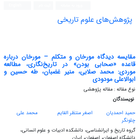
ورود به سامانه
ثبت نام
English
پژوهش‌های علوم تاریخی
مقایسه دیدگاه مورخان و متکلم – مورخان در‌باره
قاعده «صحابی بودن» در تاریخ‌نگاری، مطالعه
موردی: محمد صلابی، منیر غضبان، طه حسین و
ابوالاعلی مودودی
نوع مقاله : مقاله پژوهشی
نویسندگان
حمید احمدیان
اصغر منتظر القایم
محمد علی
چلونگر
گروه تاریخ و ایرانشناسی، دانشکده ادبیات و علوم انسانی،
دانشگاه اصفهان، اصفهان، ایران