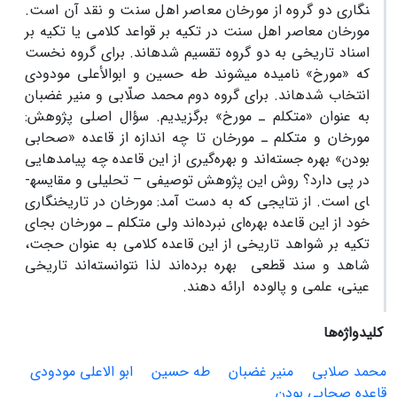
نگاری دو گروه از مورخان معاصر اهل سنت و نقد آن است.
مورخان معاصر اهل سنت در تکیه بر قواعد کلامی یا تکیه بر
اسناد تاریخی به دو گروه تقسیم شده­اند. برای گروه نخست
که «مورخ» نامیده می­شوند طه حسین و ابوالأعلی مودودی
انتخاب شده­اند. برای گروه دوم محمد صلّابی و منیر غضبان
به عنوان «متکلم ـ مورخ» برگزیدیم. سؤال اصلی پژوهش:
مورخان و متکلم ـ مورخان تا چه اندازه از قاعده «صحابی
بودن» بهره جسته‌اند و بهره‌گیری از این قاعده چه پیامد­هایی
در پی دارد؟ روش این پژوهش توصیفی – تحلیلی و مقایسه­
ای است. از نتایجی که به دست آمد: مورخان در تاریخ­نگاری
خود از این قاعده بهره‌ای نبرده‌اند ولی متکلم ـ مورخان بجای
تکیه بر شواهد تاریخی از این قاعده کلامی به عنوان حجت،
شاهد و سند قطعی بهره برده‌اند لذا نتوانسته‌اند تاریخی
عینی، علمی و پالوده ارائه دهند.
کلیدواژه‌ها
محمد صلابی
منیر غضبان
طه حسین
ابو الاعلی مودودی
قاعده صحابی بودن