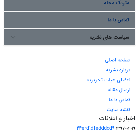
متریک مجله
تماس با ما
سیاست های نشریه
صفحه اصلی
درباره نشریه
اعضای هیات تحریریه
ارسال مقاله
تماس با ما
نقشه سایت
اخبار و اعلانات
44e0d1dfedddcd9
1397-02-19