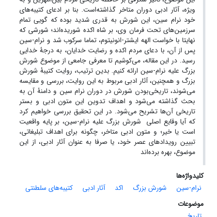
ویژه، آثار ادبی دوران متاخر گذاشته‌است. بنا بر ادعای کتیبه‌های
خود نرام سین، این شورش به قدری شدید بوده که گویی تمام
سرزمین‌های تحت فرمان وی، بر شاه اکده شوریده‌اند؛ شورشی که
نهایتا با خواست الهه ایشتر-انونیتوم، تماما سرکوب شد و نرام-سین
پس از آن، با دعای مردم اکده و رضایت خدایان، به درجۀ خدایی
رسید. در این مقاله، می‌کوشیم تا معرفی جامعی از موضوع شورش
بزرگ علیه نرام-سین ارائه کنیم. بدین ترتیب، روایت کتیبۀ شورش
بزرگ و همچنین، آثار ادبی مربوط به این روایت، بررسی و مقایسه
می‌شوند، تاریخی‌بودن شورش در دوران نرام سین و دامنۀ آن به
بحث گذاشته می‌شود و اهداف تدوین این متون ادبی و بستر
تاریخی آن‌ها تشریح می‌شود. در این تحقیق بررسی خواهیم کرد
که آیا وقایع اصلی شورش بزرگ علیه نرام-سین، بر پایه واقعیت
است یا خیر؛ و متون ادبی متاخر، چگونه برای اهداف تبلیغاتی،
تبیین رویدادهای عصر خود، یا صرفا به عنوان آثار ادبی، از این
موضوع، بهره‌ برده‌اند
کلیدواژه‌ها
نرام-سین
شورش بزرگ
اکد
آثار ادبی
کتیبه‌های سلطنتی
موضوعات
تاریخ