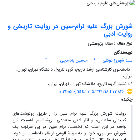
شورش بزرگ علیه نرام-سین در روایت تاریخی و
روایت ادبی
نوع مقاله : مقاله پژوهشی
نویسندگان
2
1
سید شهروز توکلی
حسین بادامچی
1
دانشجوی کارشناسی ارشد تاریخ، گروه تاریخ، دانشگاه تهران، تهران،
ایران،
2
دانشیار گروه تاریخ، دانشگاه تهران، تهران، ایران،
10.22059/jhss.2025.399218.473826
چکیده
روایت شورش بزرگ علیه نرام سین را از طریق رونوشت‌های
کتیبه‌ای سلطنتی، و آثار ادبی متعددی می‌شناسیم. اهمیت این
واقعه در این است که نخست، نرام سین در پی سرکوب یک
شورش سراسری، خود را به مرتبۀ الوهی ارتقاء داده‌است. و دوم،
این موضوع، تاثیر شگرفی بر حافظۀ تاریخی مردم بین‌النهرین و به