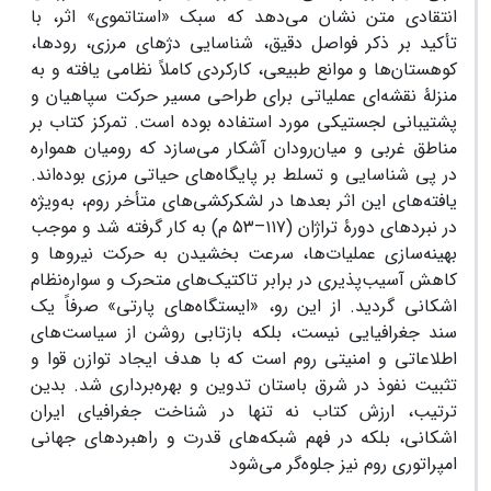
انتقادی متن نشان می‌دهد که سبک «استاتموی» اثر، با
تأکید بر ذکر فواصل دقیق، شناسایی دژهای مرزی، رودها،
کوهستان‌ها و موانع طبیعی، کارکردی کاملاً نظامی یافته و به
منزلۀ نقشه‌ای عملیاتی برای طراحی مسیر حرکت سپاهیان و
پشتیبانی لجستیکی مورد استفاده بوده است. تمرکز کتاب بر
مناطق غربی و میان‌رودان آشکار می‌سازد که رومیان همواره
در پی شناسایی و تسلط بر پایگاه‌های حیاتی مرزی بوده‌اند.
یافته‌های این اثر بعدها در لشکرکشی‌های متأخر روم، به‌ویژه
در نبردهای دورۀ تراژان (۱۱۷–۵۳ م) به کار گرفته شد و موجب
بهینه‌سازی عملیات‌ها، سرعت ‌بخشیدن به حرکت نیروها و
کاهش آسیب‌پذیری در برابر تاکتیک‌های متحرک و سواره‌نظام
اشکانی گردید. از این رو، «ایستگاه‌های پارتی» صرفاً یک
سند جغرافیایی نیست، بلکه بازتابی روشن از سیاست‌های
اطلاعاتی و امنیتی روم است که با هدف ایجاد توازن قوا و
تثبیت نفوذ در شرق باستان تدوین و بهره‌برداری شد. بدین
ترتیب، ارزش کتاب نه تنها در شناخت جغرافیای ایران
اشکانی، بلکه در فهم شبکه‌های قدرت و راهبردهای جهانی
امپراتوری روم نیز جلوه‌گر می‌شود