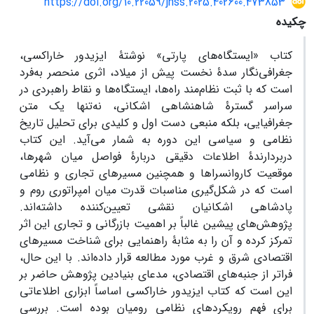
https://doi.org/10.22059/jhss.2025.402600.473853
چکیده
کتاب «ایستگاه‌های پارتی» نوشتۀ ایزیدور خاراکسی،
جغرافی‌نگار سدۀ نخست پیش از میلاد، اثری منحصر به‌فرد
است که با ثبت نظام‌مند راه‌ها، ایستگاه‌ها و نقاط راهبردی در
سراسر گسترۀ شاهنشاهی اشکانی، نه‌تنها یک متن
جغرافیایی، بلکه منبعی دست اول و کلیدی برای تحلیل تاریخ
نظامی و سیاسی این دوره به شمار می‌آید. این کتاب
دربردارندۀ اطلاعات دقیقی دربارۀ فواصل میان شهرها،
موقعیت کاروانسراها و همچنین مسیرهای تجاری و نظامی
است که در شکل‌گیری مناسبات قدرت میان امپراتوری روم و
پادشاهی اشکانیان نقشی تعیین‌کننده داشته‌اند.
پژوهش‌های پیشین غالباً بر اهمیت بازرگانی و تجاری این اثر
تمرکز کرده و آن را به مثابۀ راهنمایی برای شناخت مسیرهای
اقتصادی شرق و غرب مورد مطالعه قرار داده‌اند. با این حال،
فراتر از جنبه‌های اقتصادی، مدعای بنیادین پژوهش حاضر بر
این است که کتاب ایزیدور خاراکسی اساساً ابزاری اطلاعاتی
برای فهم رویکردهای نظامی رومیان بوده است. بررسی