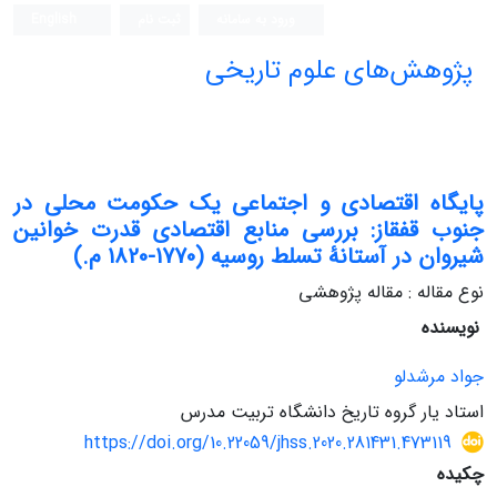
ورود به سامانه
ثبت نام
English
پژوهش‌های علوم تاریخی
پایگاه اقتصادی و اجتماعی یک حکومت‌ محلی در
جنوب قفقاز: بررسی منابع اقتصادی قدرت خوانین
شیروان در آستانۀ تسلط روسیه (1770-1820 م.)
نوع مقاله : مقاله پژوهشی
نویسنده
جواد مرشدلو
استاد یار گروه تاریخ دانشگاه تربیت مدرس
https://doi.org/10.22059/jhss.2020.281431.473119
چکیده