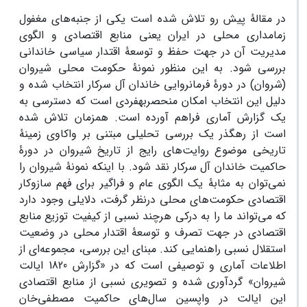
در مقالۀ پیش رو تلاش شده است یکی از جنبه‌های مغفول
زمامداری محلی در ایران یعنی منابع اقتصادی و الگوی
مدیریت آن در جهت حفظ و توسعۀ اقتدار سیاسی خاندانی
بررسی شود. به این منظور نمونۀ حکومت محلی شیروان
(شروان) در دورۀ فرمانروایی خاندان آل سرکار انتخاب شده و
دلیل این انتخاب امکان منحصربه­فردی است که دسترسی به
یک گزارش آماری فراهم آورده است. همزمان تلاش شده
است از رهگذر یک بررسی تحلیلی مبتنی بر واکاوی زمینۀ
تاریخی موضوع روایت‌های رایج از تاریخ شیروان در دورۀ
حاکمیت خاندان آل سرکار نقد شود. با اینکه نمونۀ شیروان را
نمی‌توان به مثابۀ یک الگوی عام و فراگیر برای فهم سازوکار
اقتصادی حکومت‌های محلی درنظر گرفت، دلایلی وجود دارد
که می‌تواند ما را به درکی هرچند نسبی از کیفیت توزیع منابع
اقتصادی در جهت تصرف و توسعۀ اقتدار محلی در وضعیت
استقلال نسبی راهنمایی کند. مبنای این بررسی، مجموعه‌ای از
اطلاعات آماری و توصیفی است که در «گزارش 1820 ایالت
شیروان» گردآوری شده و تصویری نسبی از منابع اقتصادی
این ایالت در واپسین سال‌های حاکمیت مصطفی‌خان