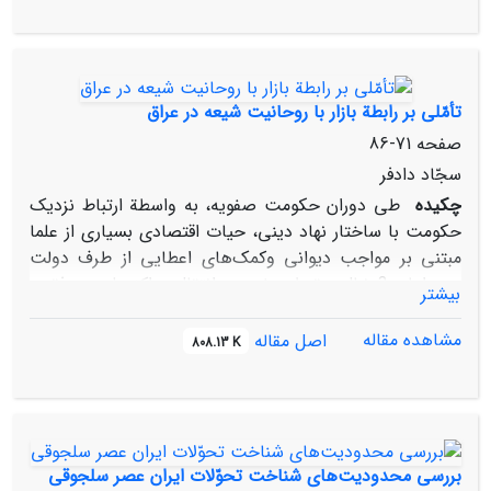
این کانون تمدنی، فهرستی از زبدگانی که برای دیدار با خواجه
و بهره‌گیری از تحقیقات آثار موجود در مراغه به این شهر
آمده‌بودند، ارائه شده است.
تأمّلی بر رابطة بازار با روحانیت شیعه در عراق
صفحه
71-86
سجّاد دادفر
چکیده
طی دوران حکومت صفویه، به ‌واسطة ارتباط نزدیک
حکومت با ساختار نهاد دینی، حیات ‌اقتصادی بسیاری از علما
مبتنی بر مواجب دیوانی وکمک‌های اعطایی از طرف دولت
بود، اما به?دنبال سقوط صفویه و انتقال مراکز علمی و فقهی
بیشتر
شیعه از ایران به عتبات عالیات، از نظر اقتصادی نیز تحوّل
عمده‌ای در منابع مالی روحانیت شیعه ایجاد شد. محرومیت
مشاهده مقاله
اصل مقاله
808.13 K
علما و مجتهدین از حمایت‌های مالی دولت، آنان را در
شرایطی قرار داد که مجبور شدند تا با تجدید نظر?در
ساختارهای اقتصادی و اجتماعی خود، آنها را بر بنیان‌های
جدیدی بنا نهند. در این ?میان، ارتباط علما با بازار، امکان
برخورداری از منابع جدید مالی را به آنان اعطانمود. علی‌رغم
بررسی محدودیت‌های شناخت تحوّلات ایران عصر سلجوقی