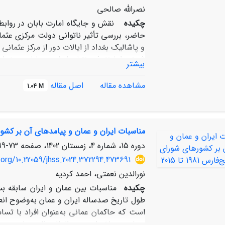
نصرالله صالحی
چکیده
نقش و جایگاه امارت بابان در روابط
حاضر، بررسی تأثیر ناتوانی دولت مرکزی عثمان
و پاشالیک بغداد از ایالات دور از مرکز عثمانی
شدند، اما نفوذ و نقش ایران در بابان و بغداد
بیشتر
به‌ویژه از سده دوازده تا نیمه سده سیزده 
مثابه تهدید جدّی برای قلمرو غرب ایران بود.
مشاهده مقاله
اصل مقاله
1.04 M
اعراب بابان و بغداد قرار گرفتند. دولت ایران
در قلمرو بابان، به ناچار درگیر منازعات بابا
بغداد را به غلط «دخالت» دانسته­ اند. درحالی­
مناسبات ایران و عمان و پیامدهای آن بر کشورهای ش
در جُستار حاضر، به روش توصیفی ـ تحلیلی و 
ادّعای «دخالتِ» ایران رد شده است؛ زیرا درگ
دوره 15، شماره 4، زمستان 1402، صفحه
73-99
دولت ایران باشد، ناشی از ناتوانی و بی­اراد
.org/10.22059/jhss.2024.372294.473691
نورالدین نعمتی، احمد کردیه
ایران برای تأمین امنیّت اتباع و سرحدات خود
چکیده
مناسبات بین عمان و ایران سابقه بس
می­ شد
طول تاریخ صدساله ایران و عمان به‌وضوح ان
است که حاکمان عمانی به‌عنوان افراد با تس
محلی- منطقه ­ای- بین­ المللی ظهور یابند. ع