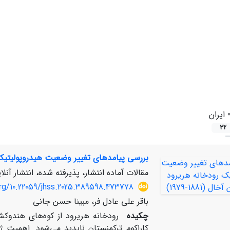
=
ایران
32
بررسی پیامدهای تغییر وضعیت هیدروپولیتیک رودخا
مقالات آماده انتشار، پذیرفته شده، انتشار آنلا
org/10.22059/jhss.2025.389598.473778
باقر علی عادل فر، مبینا حسن جانی
چکیده
رودخانه هریرود از کوه‌های هندوکش
کاراکوم ترکمنستان ناپدید می‌شود. اهمیت ژ