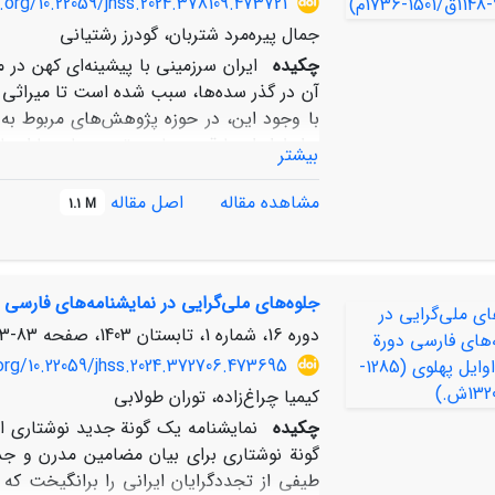
.org/10.22059/jhss.2024.378109.473721
دولت بر مدارس میسیونری آمریکایی کمتر تاب
جمال پیره‌مرد شتربان، گودرز رشتیانی
در پی اثبات این فرضیه است که وزارت معارف
چکیده
ایران سرزمینی با پیشینه‌ای کهن در
راهبرد دولت-ملت، فعالیت مدارس میسیونری آ
آن در گذر سده‌ها، سبب شده است تا میراثی غ
با وجود این، در حوزه پژوهش‌های مربوط به 
روابط ایران با قدرت‌های برتر همسایه یا اروپا
بیشتر
کرده‌اند و همین نکته، سبب کم‌توجّهی به رو
شناخته‌شده، روابط خارجی ایرانِ صفوی با پا
مشاهده مقاله
اصل مقاله
1.1 M
و انگیزه‌هایی ایرانیان و سوئدیان را به ب
جلوه‌های ملی‌گرایی در نمایشنامه‌های فارسی دورة مش
ساختند؟ همچنین با وجود برخی تلاش‌های مو
نرسیدند؟ در پژوهش حاضر تلاش شده است تا 
دوره 16، شماره 1، تابستان 1403، صفحه
83-103
کیفی به پرسش‌های فوق پاسخ داده شود. چن
org/10.22059/jhss.2024.372706.473695
سیاسی، ایران و سوئد و به ویژه سوئدیان را 
کیمیا چراغ‌زاده، توران طولابی
ناخشنودی قدرت‌های رقیب و چالش‌های داخ
چکیده
نمایشنامه یک گونة‌ جدید نوشتاری اس
شمالی و رویارویی دربار صفوی با شورش غلزای
گونة نوشتاری برای بیان مضامین مدرن و جذا
طیفی از تجددگرایان ایرانی را برانگیخت که ا