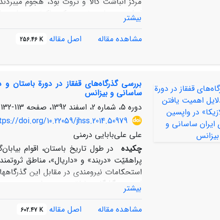
مرکز انباشت کالا و ثروت بود، هجوم میبردن
ایران در دولت زند و مرکز حاکمیّت سیاسی ا
بیشتر
اجتماعی، و فرهنگی شیراز نیز موجب مطلو
ناهمسازگریهایی با یکجانشینان شیرازی داشت
مشاهده مقاله
اصل مقاله
256.46 K
.ق./1895م.) با رهیافتهای تاریخی 
همسازگری و ناهمسازگریهای میان قبایل و ی
بررسی گذر‌گاه‌های قفقاز در دورة باستان و د
یکجانشینان در ساختار فضایی محلّات و فضاه
ساسانی و بیزانس
اینجا بررسی شده است.
دوره 5، شماره 2، اسفند 1392، صفحه
113-132
tps://doi.org/10.22059/jhss.2014.50979
علی علی‌بابایی درمنی
چکیده
در طول تاریخ باستان، اقوام بیابان‌
پراهمّیّت «دربند» و «داریال»، مناطق ثروتمن
استحکامات نیرومندی در مقابل این گذرگاه­ها 
این دو گذرگاه مناطق جنوبی را مورد هجوم قر
بیشتر
میلادی، در پی نفوذناپذیری دو گذرگاه مذکور،
مشاهده مقاله
اصل مقاله
602.47 K
گذرگاه سوم قفقاز، یعنی لازیکا شدند، و چگونه