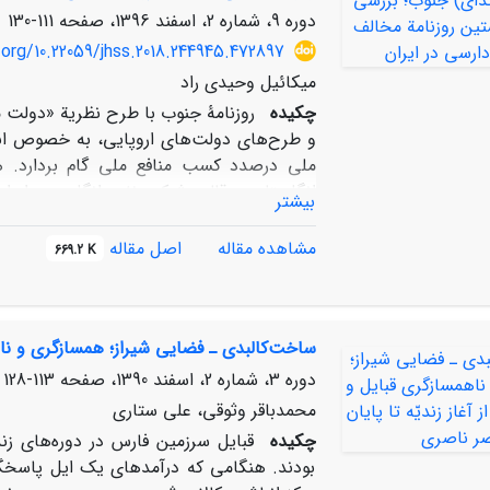
فرانسه، در جامعة آنروز ایران بهتر نمایانده شود
دوره 9، شماره 2، اسفند 1396، صفحه
111-130
.org/10.22059/jhss.2018.244945.472897
میکائیل وحیدی راد
چکیده
روزنامۀ جنوب با طرح نظریة «دولت مس
و طرح‌های دولت‌های اروپایی، به ­خصوص انگ
ملی درصدد کسب منافع ملی گام بردارد.
انگلستان در قالب شرکت نفت انگلیس و ایران ب
بیشتر
باور بودند که این شرکت به نمایندگی از دو
«پلتیکی» است که در تحت پوشش آن درصدد گ
مشاهده مقاله
اصل مقاله
669.2 K
جنوب خود را به­ عنوان اولین مخالف قرارداد 
این قرارداد را انعکاس می­دهد. در نوشتار حا
درصدد پاسخ­گویی به آن است، بررسی این دی
ساخت‌کالبدی ـ فضایی شیراز؛ همسازگری و ناهم
سازمانی پلتیکی یاد می‌کنند تا مبانی و علل
دوره 3، شماره 2، اسفند 1390، صفحه
113-128
محمدباقر وثوقی، علی ستاری
چکیده
قبایل سرزمین فارس در دوره‌های زند
بودند. هنگامی که درآمدهای یک ایل پاسخگوی 