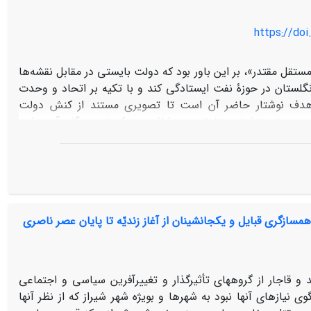
.
https://doi
تقل مقتدر»، بر این باور بود که دولت بایستی در مقابل نقشه‌ها
لستان در حوزۀ نفت ایستادگی کند و با تکیه ‌بر اتحاد و وحدت
 هدف نوشتار حاضر آن است تا تصویری مستند از کنش دولت
ر مبنای نوشتار روزنامة جنوب ارائه دهد که نویسندگان آن بر این
لت انگلستان عمل می‌کند و سازمان سیاسی یا به گفتة روزنامه
سترش منافع انگلستان در ایران است. به این ترتیب روزنامة
دارسی در ایران مطرح می­کند و با رصد اقدامات انگلستان نقض مواد
ضر پرسشی که نویسنده با روش تحقیق تاریخی و با مطالعة روزنامه،
دگاه روزنامة جنوب به قرارداد دارسی است که از آن به­عنوان
سازگری قبایل و یکجانشینان از آغاز زندیّه تا پایان عصر ناصری
 این نگاه روزنامه مشخص شود.
 و قاجار از گروههای تأثیرگذار و تغییرآفرین سیاسی و اجتماعی
نیازهای آنها نبود به شهرها و بویژه شهر شیراز که از نظر آنها