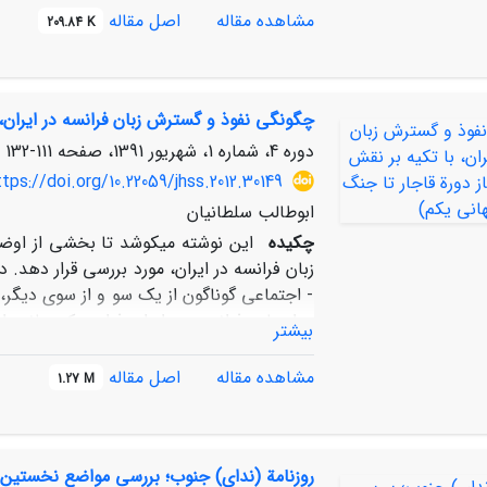
مشاهده مقاله
اصل مقاله
209.84 K
چگونگی نفوذ و گسترش زبان فرانسه در ایران، 
دوره 4، شماره 1، شهریور 1391، صفحه
111-132
ttps://doi.org/10.22059/jhss.2012.30149
ابوطالب سلطانیان
چکیده
این نوشته میکوشد تا بخشی از اوضاع
- اجتماعی گوناگون از یک سو و از سوی دیگر،
و ادبیات فرانسه در ایران فراهم کرده‏اند؛ 
بیشتر
این پژوهش، علل و عوا‏‏مل بسترساز مذکور، 
مشاهده مقاله
اصل مقاله
1.27 M
اهداف آلیانس فرانسه، چگونگی برپایی مدارس
می‏گیرند تا نشان داده شود که با وجود این چ
شده و راهبرد فرهنگی آن کشور را ـ با محور
روزنامة (ندای) جنوب؛ بررسی مواضع نخستین رو
کارکرد‏های آموزشی و فرهنگی آلیانس فرانسه 