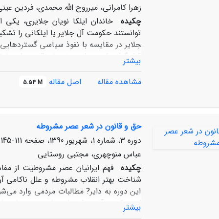
زهرا کامرانی، میرروح الله محمدی، فردین عین
چکیده
توانستند حکومت آل جلایر یا ایلکانی را تشکیل 
جلایر در مقایسه با نفوذ سیاسی گسترده­ایی
قرار گرفته است. این پژوهش قصد دارد با ت
بیشتر
تطبیق این اطلاعات با متون تاریخی، محدوده
اولیه­ی این پژوهش را سکه­های جلایری نگهدا
مشاهده مقاله
اصل مقاله
5.54 M
استان اردبیل تشکیل می­دهد، همچنین به منظ
شد. نتایج نشان می­دهد که جلایریان ابتدا ت
قسمت­های آذربایجان و شرق آناتولی گسترش یا
حق و قانون در شعر عصر مشروطه
آل­شجاع و آل­تیمور، متوالی نبود. آل­جلایر در
خوزستان، شروان و گشتاسبی تسلط داشته­اند 
دوره 3، شماره 1، شهریور 1390، صفحه
111-145
کرده­اند. از قدرتمندترین حاکمان این قوم،
عباس منوچهری، مجتبی روستایی
جنوب­غرب ایران، بر آسیای صغیر و شیروان 
چکیده
فهم ایرانیان عصر مشروطیت از مفا
مرکزی ایران و شهر شیراز کرد. پس از شیخ
شناخت بهتر انقلاب مشروطه و علل ناکامی آن
بازماندگان این حکومت به منطقه خوزستان م
این دوره به دایر? مطالبات مردمی وارد می‌ش
است که به آن پرداخته‌ایم. شعر عصر مشروطه 
بیشتر
فهم عام? ایرانیان در این دوره از مفاهیم سیاس