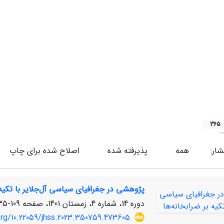
365
شار:
همه
پذیرفته شده
اصلاح شده برای چاپ
پژوهشی در جغرافیای سیاسی آل‌جلایر با تکیه 
دوره 14، شماره 4، زمستان 1401، صفحه
109-135
org/10.22059/jhss.2023.350759.473605