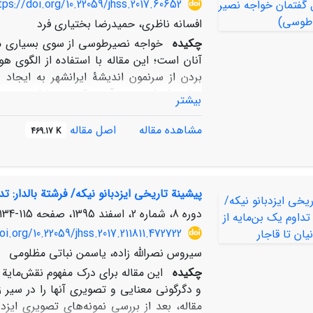
tps://doi.org/10.22059/jhss.2017.60652
روزنامه تبدیل شد.
افسانه ناظری، حمیدرضا بختیاری فرد
چکیده
خواجه نصیرطوسی از سوی بسیاری مت
آنان است؛ این مقاله با استفاده از الگوی هو
بردن از سرنمون اندیشۀ ایرانشهر به ایجاد
برنامه‌دار را به­وجود آورده که بعدها از سوی
بیشتر
نیز تعقیب گردیده است.
مشاهده مقاله
اصل مقاله
469.17 K
پیشینة تاریخی ایزدبانو نیکه/ فرشتة بالدار: تد
دوره 8، شماره 2، اسفند 1395، صفحه
115-134
oi.org/10.22059/jhss.2017.211811.472722
سیروس نصرالله زاده، یاسمن نباتی مظلومی
چکیده
این مقاله برای درک مفهوم نقش‌مایة 
و دگرگونی معنایی و تصویری آنها را در سیر ز
مقاله، بعد از بررسی نمونه‌های تصویری ایزدب